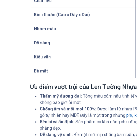
Chất liệu
Kích thước (Cao x Dày x Dài)
Nhóm màu
Độ sáng
Kiểu vân
Bề mặt
Ưu điểm vượt trội của Len Tường Nhự
Thẩm mỹ đương đại:
Tông màu xám nâu tinh tế và 
không bao giờ lỗi mốt.
Chống ẩm và mối mọt 100%:
Được làm từ nhựa PS
gỗ tự nhiên hay MDF. Đây là một trong những
phụ k
Bền bỉ và ổn định:
Sản phẩm có khả năng chịu được 
phẳng đẹp.
Dễ dàng vệ sinh:
Bề mặt mờ mịn chống bám bẩn, ch