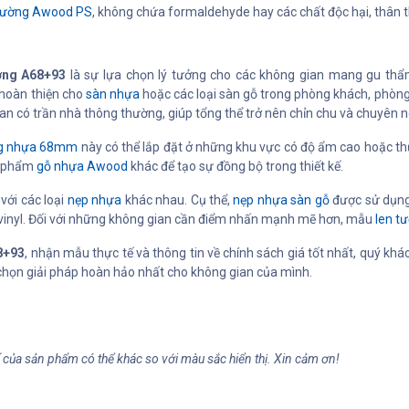
 tường Awood PS
, không chứa formaldehyde hay các chất độc hại, thân t
ờng A68+93
là sự lựa chọn lý tưởng cho các không gian mang gu thẩm
 hoàn thiện cho
sàn nhựa
hoặc các loại sàn gỗ trong phòng khách, phòn
ian có trần nhà thông thường, giúp tổng thể trở nên chỉn chu và chuyên n
ng nhựa 68mm
này có thể lắp đặt ở những khu vực có độ ẩm cao hoặc t
ản phẩm
gỗ nhựa Awood
khác để tạo sự đồng bộ trong thiết kế.
với các loại
nẹp nhựa
khác nhau. Cụ thể,
nẹp nhựa sàn gỗ
được sử dụng 
vinyl. Đối với những không gian cần điểm nhấn mạnh mẽ hơn, mẫu
len t
8+93
, nhận mẫu thực tế và thông tin về chính sách giá tốt nhất, quý kh
 chọn giải pháp hoàn hảo nhất cho không gian của mình.
ế của sản phẩm có thể khác so với màu sắc hiển thị. Xin cảm ơn!