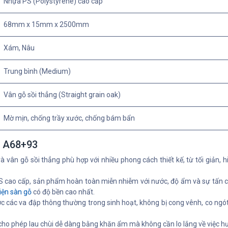
Nhựa PS (Polystyrene) cao cấp
68mm x 15mm x 2500mm
Xám, Nâu
Trung bình (Medium)
Vân gỗ sồi thẳng (Straight grain oak)
Mờ mịn, chống trầy xước, chống bám bẩn
a A68+93
vân gỗ sồi thẳng phù hợp với nhiều phong cách thiết kế, từ tối giản, h
 cao cấp, sản phẩm hoàn toàn miễn nhiễm với nước, độ ẩm và sự tấn cô
iện sàn gỗ
có độ bền cao nhất.
các va đập thông thường trong sinh hoạt, không bị cong vênh, co ngót 
o phép lau chùi dễ dàng bằng khăn ẩm mà không cần lo lắng về việc h