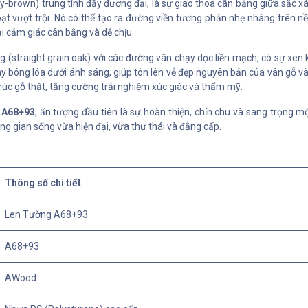
brown) trung tính đầy đương đại, là sự giao thoa cân bằng giữa sắc x
oạt vượt trội. Nó có thể tạo ra đường viền tương phản nhẹ nhàng trên n
i cảm giác cân bằng và dễ chịu.
 (straight grain oak) với các đường vân chạy dọc liền mạch, có sự xen k
y bóng lóa dưới ánh sáng, giúp tôn lên vẻ đẹp nguyên bản của vân gỗ và 
úc gỗ thật, tăng cường trải nghiệm xúc giác và thẩm mỹ.
 A68+93
, ấn tượng đầu tiên là sự hoàn thiện, chỉn chu và sang trọng 
ng gian sống vừa hiện đại, vừa thư thái và đẳng cấp.
Thông số chi tiết
Len Tường A68+93
A68+93
AWood