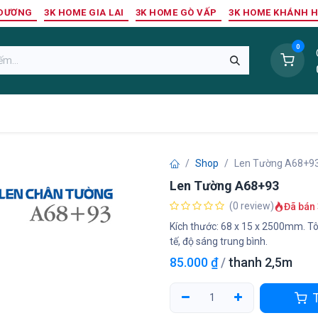
 DƯƠNG
3K HOME GIA LAI
3K HOME GÒ VẤP
3K HOME KHÁNH 
0
Sàn Nhựa
Sàn Gỗ Tự Nhiên
Trang Trí Tường
Tr
Shop
Len Tường A68+9
Len Tường A68+93
(0 review)
Đã bán 
Kích thước: 68 x 15 x 2500mm. Tô
tế, độ sáng trung bình.
85.000
₫
/
thanh 2,5m
T