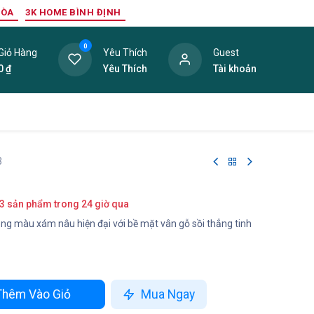
HÒA
3K HOME BÌNH ĐỊNH
0
Giỏ Hàng
Yêu Thích
Guest
0
₫
Yêu Thích
Tài khoản
ang Trí Nội Thất
Tấm Lợp
Phụ Kiện
Hàng Thanh L
3
3 sản phẩm trong 24 giờ qua
ng màu xám nâu hiện đại với bề mặt vân gỗ sồi thẳng tinh
hêm Vào Giỏ
Mua Ngay