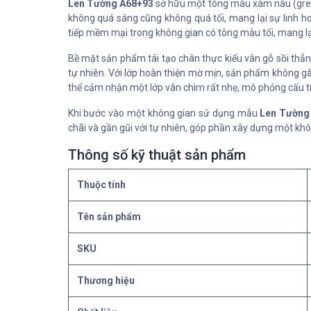
Len Tường A68+93
sở hữu một tông màu xám nâu (grey-
không quá sáng cũng không quá tối, mang lại sự linh h
tiếp mềm mại trong không gian có tông màu tối, mang lạ
Bề mặt sản phẩm tái tạo chân thực kiểu vân gỗ sồi thẳng
tự nhiên. Với lớp hoàn thiện mờ mịn, sản phẩm không gâ
thể cảm nhận một lớp vân chìm rất nhẹ, mô phỏng cấu tr
Khi bước vào một không gian sử dụng mẫu
Len Tường
chãi và gần gũi với tự nhiên, góp phần xây dựng một khô
Thông số kỹ thuật sản phẩm
Thuộc tính
Tên sản phẩm
SKU
Thương hiệu