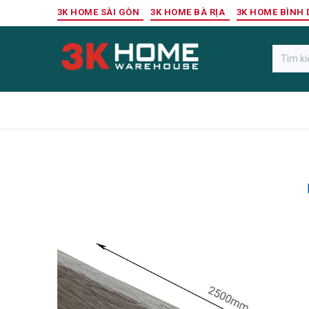
Bỏ qua để đến Nội dung
3K HOME SÀI GÒN
3K HOME BÀ RỊA
3K HOME BÌNH
Gỗ Ngoài Trời
Sàn Gỗ Công Nghiệp