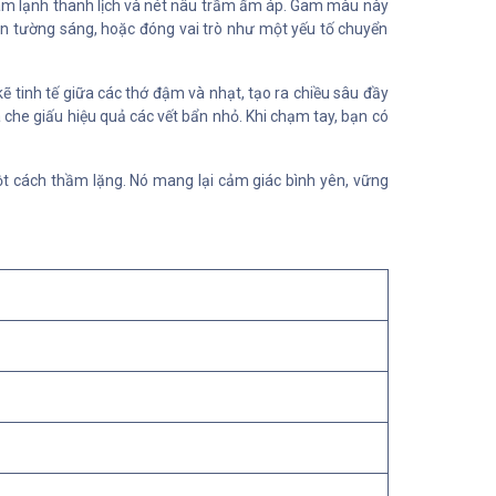
ám lạnh thanh lịch và nét nâu trầm ấm áp. Gam màu này
ền tường sáng, hoặc đóng vai trò như một yếu tố chuyển
ẽ tinh tế giữa các thớ đậm và nhạt, tạo ra chiều sâu đầy
che giấu hiệu quả các vết bẩn nhỏ. Khi chạm tay, bạn có
một cách thầm lặng. Nó mang lại cảm giác bình yên, vững