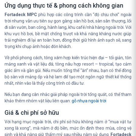
Ứng dụng thực tế & phong cách không gian
Fortadeck MPC
phù hợp các công trình cần “độ chịu chơi” ngoài
trời nhưng vẫn ưu tiên sự gọn gàng: sàn hồ bơi, sàn sân thượng, lối
đi sân vườn, ban công, hành lang, khu café/nhà hàng ngoài trời. Với
khu vực hồ bơi, bề mặt chống trượt và khả năng kháng nước giúp
trải nghiệm đi lại an toàn hơn, đồng thời giữ hình ảnh sạch sẽ, sang
trọng khi chụp ảnh hoặc đón khách.
Về phối phong cách, tông xám hợp kiến trúc hiện đại – tối giản, tôn
mảng xanh và vật liệu đá; tông nâu hợp resort – tropical, tạo cảm
giác ấm và gần gũi. Nếu muốn tổng thể “ăn” nhau, bạn có thể đồng
bộ sàn với mảng ốp và hệ lam để tạo một ngôn ngữ thiết kế thống
nhất, nhìn vào là thấy công trình có đầu tư.
Nếu bạn đang cân nhắc giải pháp ngoài trời tổng quát, có thể tham
khảo thêm nhóm vật liệu liên quan:
gỗ nhựa ngoài trời
Giá & chi phí sở hữu
Với hạng mục ngoài trời, chi phí sở hữu không nằm ở “mua vật tư
xong là xong”, mà nằm ở độ bền, mức ổn định theo mùa, công vệ
sinh và khả năng giữ thẩm mỹ sau nhiều năm sử dụng.
Fortadeck