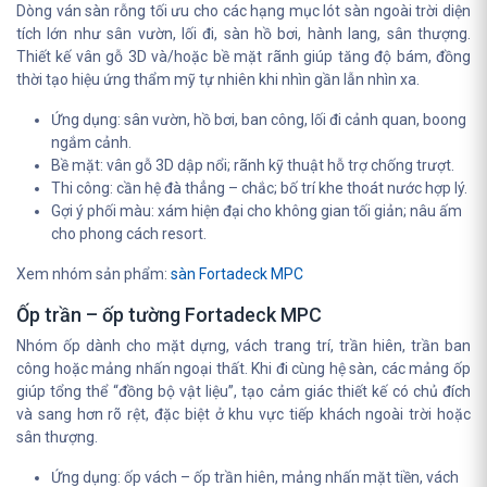
Dòng ván sàn rỗng tối ưu cho các hạng mục lót sàn ngoài trời diện
tích lớn như sân vườn, lối đi, sàn hồ bơi, hành lang, sân thượng.
Thiết kế vân gỗ 3D và/hoặc bề mặt rãnh giúp tăng độ bám, đồng
thời tạo hiệu ứng thẩm mỹ tự nhiên khi nhìn gần lẫn nhìn xa.
Ứng dụng: sân vườn, hồ bơi, ban công, lối đi cảnh quan, boong
ngắm cảnh.
Bề mặt: vân gỗ 3D dập nổi; rãnh kỹ thuật hỗ trợ chống trượt.
Thi công: cần hệ đà thẳng – chắc; bố trí khe thoát nước hợp lý.
Gợi ý phối màu: xám hiện đại cho không gian tối giản; nâu ấm
cho phong cách resort.
Xem nhóm sản phẩm:
sàn Fortadeck MPC
Ốp trần – ốp tường Fortadeck MPC
Nhóm ốp dành cho mặt dựng, vách trang trí, trần hiên, trần ban
công hoặc mảng nhấn ngoại thất. Khi đi cùng hệ sàn, các mảng ốp
giúp tổng thể “đồng bộ vật liệu”, tạo cảm giác thiết kế có chủ đích
và sang hơn rõ rệt, đặc biệt ở khu vực tiếp khách ngoài trời hoặc
sân thượng.
Ứng dụng: ốp vách – ốp trần hiên, mảng nhấn mặt tiền, vách