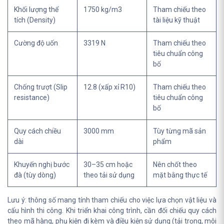
Khối lượng thể
1750 kg/m3
Tham chiếu theo
tích (Density)
tài liệu kỹ thuật
Cường độ uốn
3319 N
Tham chiếu theo
tiêu chuẩn công
bố
Chống trượt (Slip
12.8 (xấp xỉ R10)
Tham chiếu theo
resistance)
tiêu chuẩn công
bố
Quy cách chiều
3000 mm
Tùy từng mã sản
dài
phẩm
Khuyến nghị bước
30–35 cm hoặc
Nên chốt theo
đà (tùy dòng)
theo tải sử dụng
mặt bằng thực tế
Lưu ý: thông số mang tính tham chiếu cho việc lựa chọn vật liệu và
cấu hình thi công. Khi triển khai công trình, cần đối chiếu quy cách
theo mã hàng, phụ kiện đi kèm và điều kiện sử dụng (tải trọng, môi