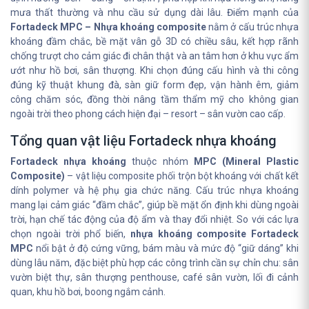
mưa thất thường và nhu cầu sử dụng dài lâu. Điểm mạnh của
Fortadeck MPC – Nhựa khoáng composite
nằm ở cấu trúc nhựa
khoáng đầm chắc, bề mặt vân gỗ 3D có chiều sâu, kết hợp rãnh
chống trượt cho cảm giác đi chân thật và an tâm hơn ở khu vực ẩm
ướt như hồ bơi, sân thượng. Khi chọn đúng cấu hình và thi công
đúng kỹ thuật khung đà, sàn giữ form đẹp, vận hành êm, giảm
công chăm sóc, đồng thời nâng tầm thẩm mỹ cho không gian
ngoài trời theo phong cách hiện đại – resort – sân vườn cao cấp.
Tổng quan vật liệu Fortadeck nhựa khoáng
Fortadeck nhựa khoáng
thuộc nhóm
MPC (Mineral Plastic
Composite)
– vật liệu composite phối trộn bột khoáng với chất kết
dính polymer và hệ phụ gia chức năng. Cấu trúc nhựa khoáng
mang lại cảm giác “đầm chắc”, giúp bề mặt ổn định khi dùng ngoài
trời, hạn chế tác động của độ ẩm và thay đổi nhiệt. So với các lựa
chọn ngoài trời phổ biến,
nhựa khoáng composite Fortadeck
MPC
nổi bật ở độ cứng vững, bám màu và mức độ “giữ dáng” khi
dùng lâu năm, đặc biệt phù hợp các công trình cần sự chỉn chu: sân
vườn biệt thự, sân thượng penthouse, café sân vườn, lối đi cảnh
quan, khu hồ bơi, boong ngắm cảnh.