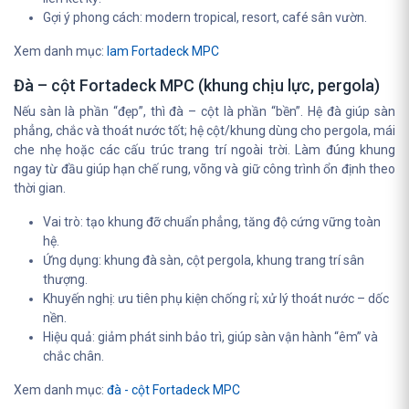
Gợi ý phong cách: modern tropical, resort, café sân vườn.
Xem danh mục:
lam Fortadeck MPC
Đà – cột Fortadeck MPC (khung chịu lực, pergola)
Nếu sàn là phần “đẹp”, thì đà – cột là phần “bền”. Hệ đà giúp sàn
phẳng, chắc và thoát nước tốt; hệ cột/khung dùng cho pergola, mái
che nhẹ hoặc các cấu trúc trang trí ngoài trời. Làm đúng khung
ngay từ đầu giúp hạn chế rung, võng và giữ công trình ổn định theo
thời gian.
Vai trò: tạo khung đỡ chuẩn phẳng, tăng độ cứng vững toàn
hệ.
Ứng dụng: khung đà sàn, cột pergola, khung trang trí sân
thượng.
Khuyến nghị: ưu tiên phụ kiện chống rỉ; xử lý thoát nước – dốc
nền.
Hiệu quả: giảm phát sinh bảo trì, giúp sàn vận hành “êm” và
chắc chân.
Xem danh mục:
đà - cột Fortadeck MPC