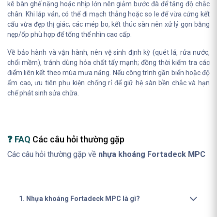
kê bàn ghế nặng hoặc nhịp lớn nên giảm bước đà để tăng độ chắc
chân. Khi lắp ván, có thể đi mạch thẳng hoặc so le để vừa cứng kết
cấu vừa đẹp thị giác; các mép bo, kết thúc sàn nên xử lý gọn bằng
nẹp/ốp phù hợp để tổng thể nhìn cao cấp.
Về bảo hành và vận hành, nên vệ sinh định kỳ (quét lá, rửa nước,
chổi mềm), tránh dùng hóa chất tẩy mạnh; đồng thời kiểm tra các
điểm liên kết theo mùa mưa nắng. Nếu công trình gần biển hoặc độ
ẩm cao, ưu tiên phụ kiện chống rỉ để giữ hệ sàn bền chắc và hạn
chế phát sinh sửa chữa.
❓ FAQ
Các câu hỏi thường gặp
Các câu hỏi thường gặp về
nhựa khoáng Fortadeck MPC
1. Nhựa khoáng Fortadeck MPC là gì?