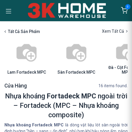
Bỏ qua để đến Nội dung
0
Xem Tất Cả
Tất Cả Sản Phẩm
Đà - Cột For
Lam Fortadeck MPC
Sàn Fortadeck MPC
MPC
Cửa Hàng
16 items found.
Nhựa khoáng
Fortadeck MPC
ngoài trời
– Fortadeck (MPC – Nhựa khoáng
composite)
Nhựa khoáng Fortadeck MPC
là dòng vật liệu lót sàn ngoài trời
định hướng “bền – sang – ổn định”, phù hợp khí hậu nóng ẩm, nắng