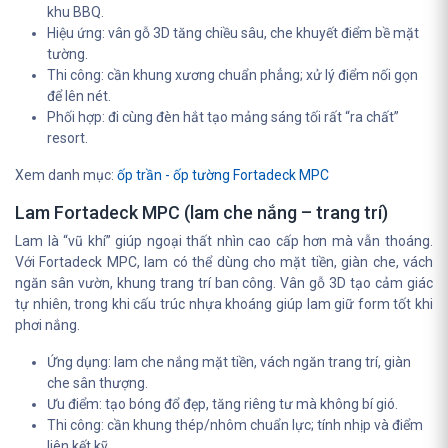
khu BBQ.
Hiệu ứng: vân gỗ 3D tăng chiều sâu, che khuyết điểm bề mặt
tường.
Thi công: cần khung xương chuẩn phẳng; xử lý điểm nối gọn
để lên nét.
Phối hợp: đi cùng đèn hắt tạo mảng sáng tối rất “ra chất”
resort.
Xem danh mục:
ốp trần - ốp tường Fortadeck MPC
Lam Fortadeck MPC (lam che nắng – trang trí)
Lam là “vũ khí” giúp ngoại thất nhìn cao cấp hơn mà vẫn thoáng.
Với Fortadeck MPC, lam có thể dùng cho mặt tiền, giàn che, vách
ngăn sân vườn, khung trang trí ban công. Vân gỗ 3D tạo cảm giác
tự nhiên, trong khi cấu trúc nhựa khoáng giúp lam giữ form tốt khi
phơi nắng.
Ứng dụng: lam che nắng mặt tiền, vách ngăn trang trí, giàn
che sân thượng.
Ưu điểm: tạo bóng đổ đẹp, tăng riêng tư mà không bí gió.
Thi công: cần khung thép/nhôm chuẩn lực; tính nhịp và điểm
liên kết kỹ.