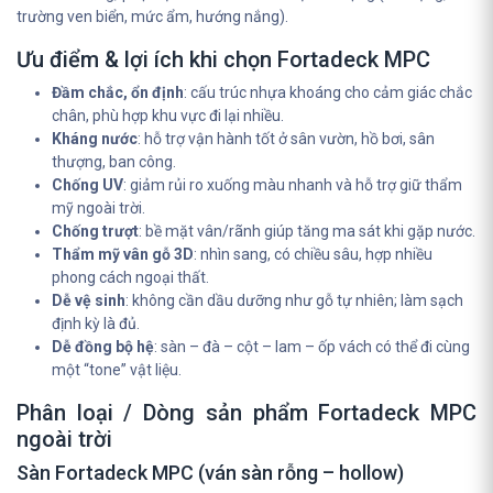
trường ven biển, mức ẩm, hướng nắng).
Ưu điểm & lợi ích khi chọn Fortadeck MPC
Đầm chắc, ổn định
: cấu trúc nhựa khoáng cho cảm giác chắc
chân, phù hợp khu vực đi lại nhiều.
Kháng nước
: hỗ trợ vận hành tốt ở sân vườn, hồ bơi, sân
thượng, ban công.
Chống UV
: giảm rủi ro xuống màu nhanh và hỗ trợ giữ thẩm
mỹ ngoài trời.
Chống trượt
: bề mặt vân/rãnh giúp tăng ma sát khi gặp nước.
Thẩm mỹ vân gỗ 3D
: nhìn sang, có chiều sâu, hợp nhiều
phong cách ngoại thất.
Dễ vệ sinh
: không cần dầu dưỡng như gỗ tự nhiên; làm sạch
định kỳ là đủ.
Dễ đồng bộ hệ
: sàn – đà – cột – lam – ốp vách có thể đi cùng
một “tone” vật liệu.
Phân loại / Dòng sản phẩm Fortadeck MPC
ngoài trời
Sàn Fortadeck MPC (ván sàn rỗng – hollow)