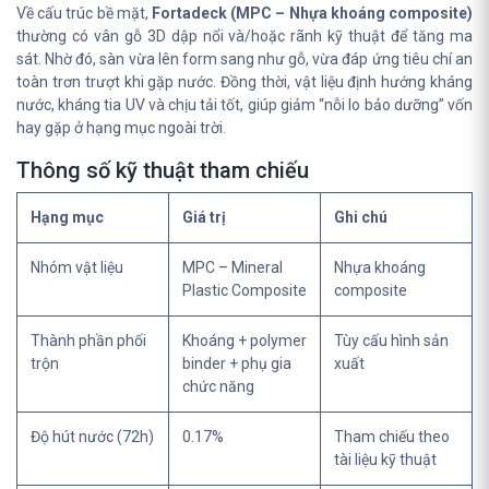
Về cấu trúc bề mặt,
Fortadeck (MPC – Nhựa khoáng composite)
thường có vân gỗ 3D dập nổi và/hoặc rãnh kỹ thuật để tăng ma
sát. Nhờ đó, sàn vừa lên form sang như gỗ, vừa đáp ứng tiêu chí an
toàn trơn trượt khi gặp nước. Đồng thời, vật liệu định hướng kháng
nước, kháng tia UV và chịu tải tốt, giúp giảm “nỗi lo bảo dưỡng” vốn
hay gặp ở hạng mục ngoài trời.
Thông số kỹ thuật tham chiếu
Hạng mục
Giá trị
Ghi chú
Nhóm vật liệu
MPC – Mineral
Nhựa khoáng
Plastic Composite
composite
Thành phần phối
Khoáng + polymer
Tùy cấu hình sản
trộn
binder + phụ gia
xuất
chức năng
Độ hút nước (72h)
0.17%
Tham chiếu theo
tài liệu kỹ thuật