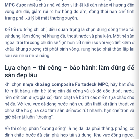
MPC
được nhiều chủ nhà và đơn vị thiết kế cân nhắc vì hướng đến
vòng đời dài, giảm rủi ro hư hỏng do ẩm, đồng thời hạn chế tình
trạng phải xử lý bề mặt thường xuyên.
Để tối ưu tổng chi phí, điều quan trọng là chọn đúng dòng theo tải
sử dụng, làm đúng hệ khung đà, thoát nước và phụ kiện. Một hệ sàn
ngoài trời thi công chuẩn sẽ “lợi” hơn rất nhiều so với việc tiết kiệm ở
khâu khung xương rồi phát sinh võng, rung hoặc phải tháo lắp lại
sau vài mùa mưa nắng.
Lựa chọn – thi công – bảo hành: làm đúng để
sàn đẹp lâu
Khi chọn
nhựa khoáng composite Fortadeck MPC
, hãy bắt đầu
từ mặt bằng: nền bê tông cần đủ cứng và có độ dốc thoát nước;
nền đất cần được gia cố, đầm chặt và bố trí các điểm tựa chắc cho
hệ đà. Với khu vực dễ đọng nước, nên ưu tiên thiết kế rãnh thoát và
chừa khe hở giữa các tấm sàn để nước rút nhanh, hạn chế trơn và
giữ bề mặt luôn “thoáng”.
Về thi công, phần “xương sống” là hệ đà: đà phải thẳng, phẳng, cố
định chắc; bước đà cần phù hợp tải sử dụng. Khu vực đông người,