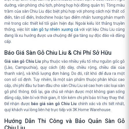
dưỡng, văn phòng chủ tịch, phòng họp hội đồng quản trị. Tông màu
trầm của sàn Chiu Liu đặc biệt phù hợp với phong cách nội thất cổ
điển, tân cổ điển, Indochine hoặc tạo điểm nhấn tương phản mạnh
mẽ trong các thiết kế tối giản hiện đại. Ngoài kiểu lót thẳng truyền
thống, việc lót
sàn gỗ tự nhiên xương cá
với vật liệu Chiu Liu cũng
đang là xu hướng được ưa chuộng để gia tăng sự độc đáo và đẳng
cấp.
Báo Giá Sàn Gỗ Chiu Liu & Chi Phí Sở Hữu
Giá sàn gỗ Chiu Liu
phụ thuộc vào nhiều yếu tố như nguồn gốc gỗ
(Lào, Campuchia), quy cách (độ dày, chiều rộng, chiều dài của
thanh ván), và khối lượng đơn hàng. Do đó, rất khó để đưa ra một
con số cố định. Tuy nhiên, là một sản phẩm thuộc phân khúc cao
cấp, chi phí đầu tư ban đầu cho sàn Chiu Liu sẽ cao hơn các loại sàn
gỗ phổ thông. Đổi lại, gia chủ sẽ nhận được một không gian sống
đẳng cấp, bền bỉ với thời gian, ít tốn kém chi phí bảo trì hay thay thế.
Để nhận được
báo giá sàn gỗ Chiu Liu
chính xác và chi tiết nhất,
quý khách vui lòng liên hệ trực tiếp với 3K Home Warehouse.
Hướng Dẫn Thi Công và Bảo Quản Sàn Gỗ
Chiu Liu