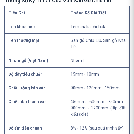
Thông Số Kỹ Thuật Của Ván Sàn Gỗ Chiu Liu
Tiêu Chí
Thông Số Chi Tiết
Tên khoa học
Terminalia chebula
Tên thương mại
Sàn gỗ Chiu Liu, Sàn gỗ Kha
Tử
Nhóm gỗ (Việt Nam)
Nhóm I
Độ dày tiêu chuẩn
15mm - 18mm
Chiều rộng bản ván
90mm - 120mm - 150mm
Chiều dài thanh ván
450mm - 600mm - 750mm -
900mm - 1200mm (lắp đặt
kiểu sole)
Độ ẩm tiêu chuẩn
8% - 12% (sau quá trình sấy)