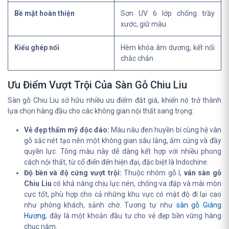
Bề mặt hoàn thiện
Sơn UV 6 lớp chống trầy
xước, giữ màu
Kiểu ghép nối
Hèm khóa âm dương, kết nối
chắc chắn
Ưu Điểm Vượt Trội Của Sàn Gỗ Chiu Liu
Sàn gỗ Chiu Liu sở hữu nhiều ưu điểm đắt giá, khiến nó trở thành
lựa chọn hàng đầu cho các không gian nội thất sang trọng:
Vẻ đẹp thẩm mỹ độc đáo:
Màu nâu đen huyền bí cùng hệ vân
gỗ sắc nét tạo nên một không gian sâu lắng, ấm cúng và đầy
quyền lực. Tông màu này dễ dàng kết hợp với nhiều phong
cách nội thất, từ cổ điển đến hiện đại, đặc biệt là Indochine.
Độ bền và độ cứng vượt trội:
Thuộc nhóm gỗ I,
ván sàn gỗ
Chiu Liu
có khả năng chịu lực nén, chống va đập và mài mòn
cực tốt, phù hợp cho cả những khu vực có mật độ đi lại cao
như phòng khách, sảnh chờ. Tương tự như
sàn gỗ Giáng
Hương
, đây là một khoản đầu tư cho vẻ đẹp bền vững hàng
chục năm.