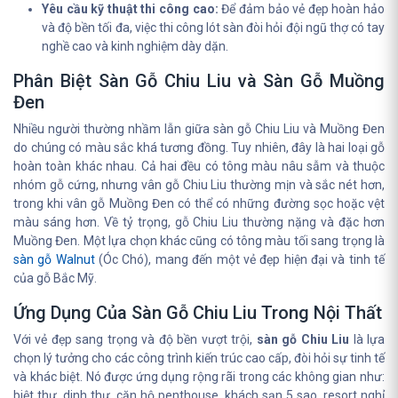
Yêu cầu kỹ thuật thi công cao:
Để đảm bảo vẻ đẹp hoàn hảo
và độ bền tối đa, việc thi công lót sàn đòi hỏi đội ngũ thợ có tay
nghề cao và kinh nghiệm dày dặn.
Phân Biệt Sàn Gỗ Chiu Liu và Sàn Gỗ Muồng
Đen
Nhiều người thường nhầm lẫn giữa sàn gỗ Chiu Liu và Muồng Đen
do chúng có màu sắc khá tương đồng. Tuy nhiên, đây là hai loại gỗ
hoàn toàn khác nhau. Cả hai đều có tông màu nâu sẫm và thuộc
nhóm gỗ cứng, nhưng vân gỗ Chiu Liu thường mịn và sắc nét hơn,
trong khi vân gỗ Muồng Đen có thể có những đường sọc hoặc vệt
màu sáng hơn. Về tỷ trọng, gỗ Chiu Liu thường nặng và đặc hơn
Muồng Đen. Một lựa chọn khác cũng có tông màu tối sang trọng là
sàn gỗ Walnut
(Óc Chó), mang đến một vẻ đẹp hiện đại và tinh tế
của gỗ Bắc Mỹ.
Ứng Dụng Của Sàn Gỗ Chiu Liu Trong Nội Thất
Với vẻ đẹp sang trọng và độ bền vượt trội,
sàn gỗ Chiu Liu
là lựa
chọn lý tưởng cho các công trình kiến trúc cao cấp, đòi hỏi sự tinh tế
và khác biệt. Nó được ứng dụng rộng rãi trong các không gian như:
biệt thự, dinh thự, căn hộ penthouse, khách sạn 5 sao, resort nghỉ