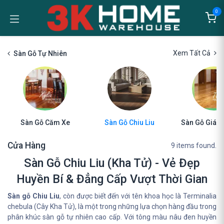
Bỏ qua để đến Nội dung
0
Xem Tất Cả
Sàn Gỗ Tự Nhiên
Sàn Gỗ Căm Xe
Sàn Gỗ Chiu Liu
Sàn Gỗ Giá Tỵ
Cửa Hàng
9 items found.
Sàn Gỗ Chiu Liu (Kha Tử) - Vẻ Đẹp
Huyền Bí & Đẳng Cấp Vượt Thời Gian
Sàn gỗ Chiu Liu
, còn được biết đến với tên khoa học là Terminalia
chebula (Cây Kha Tử), là một trong những lựa chọn hàng đầu trong
phân khúc sàn gỗ tự nhiên cao cấp. Với tông màu nâu đen huyền