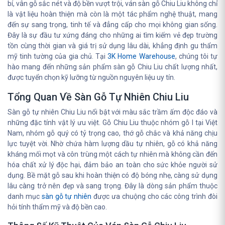
bí, vân gỗ sắc nét và độ bền vượt trội, ván sàn gỗ Chiu Liu không chỉ
là vật liệu hoàn thiện mà còn là một tác phẩm nghệ thuật, mang
đến sự sang trọng, tinh tế và đẳng cấp cho mọi không gian sống.
Đây là sự đầu tư xứng đáng cho những ai tìm kiếm vẻ đẹp trường
tồn cùng thời gian và giá trị sử dụng lâu dài, khẳng định gu thẩm
mỹ tinh tường của gia chủ. Tại
3K Home Warehouse
, chúng tôi tự
hào mang đến những sản phẩm sàn gỗ Chiu Liu chất lượng nhất,
được tuyển chọn kỹ lưỡng từ nguồn nguyên liệu uy tín.
Tổng Quan Về Sàn Gỗ Tự Nhiên Chiu Liu
Sàn gỗ tự nhiên Chiu Liu nổi bật với màu sắc trầm ấm độc đáo và
những đặc tính vật lý ưu việt. Gỗ Chiu Liu thuộc nhóm gỗ I tại Việt
Nam, nhóm gỗ quý có tỷ trọng cao, thớ gỗ chắc và khả năng chịu
lực tuyệt vời. Nhờ chứa hàm lượng dầu tự nhiên, gỗ có khả năng
kháng mối mọt và côn trùng một cách tự nhiên mà không cần đến
hóa chất xử lý độc hại, đảm bảo an toàn cho sức khỏe người sử
dụng. Bề mặt gỗ sau khi hoàn thiện có độ bóng nhẹ, càng sử dụng
lâu càng trở nên đẹp và sang trọng. Đây là dòng sản phẩm thuộc
danh mục
sàn gỗ tự nhiên
được ưa chuộng cho các công trình đòi
hỏi tính thẩm mỹ và độ bền cao.