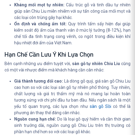
Kháng mối mọt tự nhiên:
Cấu trúc gỗ và tinh dầu tự nhiên
giúp sàn Chiu Liu miễn nhiễm với sự tấn công của mối mọt và
các loại côn trùng gây hại khác.
Ổn định và chống ẩm tốt:
Quy trình tẩm sấy hiện đại giúp
kiểm soát độ ẩm của thanh ván ở mức lý tưởng (8-12%), hạn
chế tối đa tình trạng cong vênh, co ngót trong điều kiện khí
hậu nhiệt đới ẩm của Việt Nam.
Hạn Chế Cần Lưu Ý Khi Lựa Chọn
Bên cạnh những ưu điểm tuyệt vời,
sàn gỗ tự nhiên Chiu Liu
cũng
có một vài nhược điểm mà khách hàng cần cân nhắc:
Giá thành tương đối cao:
Là dòng gỗ quý, giá sàn gỗ Chiu Liu
cao hơn so với các loại sàn gỗ tự nhiên phổ thông. Tuy nhiên,
chất lượng và giá trị thẩm mỹ mà nó mang lại hoàn toàn
tương xứng với chi phí đầu tư ban đầu. Nếu ngân sách là một
yếu tố quan trọng, các lựa chọn như
sàn gỗ Sồi
có thể là
phương án thay thế đáng cân nhắc.
Nguồn cung hạn chế:
Do là loại gỗ quý hiếm và cần thời gian
sinh trưởng dài, nguồn cung gỗ Chiu Liu trên thị trường có
phần hạn chế hơn so với các loại gỗ khác.