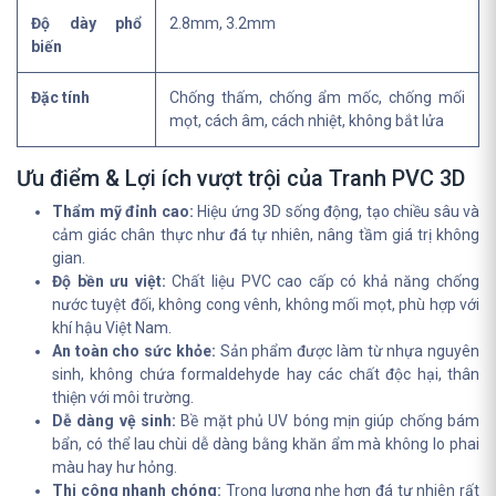
Độ dày phổ
2.8mm, 3.2mm
biến
Đặc tính
Chống thấm, chống ẩm mốc, chống mối
mọt, cách âm, cách nhiệt, không bắt lửa
Ưu điểm & Lợi ích vượt trội của Tranh PVC 3D
Thẩm mỹ đỉnh cao:
Hiệu ứng 3D sống động, tạo chiều sâu và
cảm giác chân thực như đá tự nhiên, nâng tầm giá trị không
gian.
Độ bền ưu việt:
Chất liệu PVC cao cấp có khả năng chống
nước tuyệt đối, không cong vênh, không mối mọt, phù hợp với
khí hậu Việt Nam.
An toàn cho sức khỏe:
Sản phẩm được làm từ nhựa nguyên
sinh, không chứa formaldehyde hay các chất độc hại, thân
thiện với môi trường.
Dễ dàng vệ sinh:
Bề mặt phủ UV bóng mịn giúp chống bám
bẩn, có thể lau chùi dễ dàng bằng khăn ẩm mà không lo phai
màu hay hư hỏng.
Thi công nhanh chóng:
Trọng lượng nhẹ hơn đá tự nhiên rất