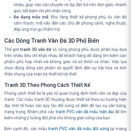
nhiều, giúp việc vận chuyển và lắp đặt trở nên đơn giản, nhanh
gọn, tiết kiệm chi phí nhân công.
Đa dạng mẫu mã:
Kho tàng thiết kế phong phú, từ vân đá
cẩm thạch, mã não đến các chủ đề phong cảnh, nghệ thuật,
đáp ứng mọi gu thẩm mỹ.
Các Dòng Tranh Vân Đá 3D Phổ Biến
Thế giới
tranh 3D vân đá
vô cùng phong phú, được phân loại dựa
trên nhiều tiêu chí khác nhau để khách hàng dễ dàng tìm kiếm sản
phẩm phù hợp nhất với không gian và sở thích cá nhân. Việc lựa
chọn đúng dòng sản phẩm sẽ quyết định đến sự hài hòa và tinh
thần chung của toàn bộ thiết kế nội thất.
Tranh 3D Theo Phong Cách Thiết Kế
Phong cách thiết kế là yếu tố quan trọng định hình nên vẻ đẹp của
tranh. Các mẫu tranh 3D thường được thiết kế theo xu hướng hiện
đại, tinh tế hoặc các quy tắc đối xứng cổ điển để tạo sự cân bằng,
trang trọng. Khám phá các
tranh PVC vân đá mẫu hiện đại
để tìm
kiếm những ý tưởng đột phá cho không gian sống của bạn.
Bên cạnh đó, các mẫu
tranh PVC vân đá mẫu đối xứng
lại mang