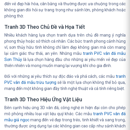
đến vẻ đẹp hài hòa, cân bằng và thường được ưa chuộng trong các
không gian đòi hỏi sự trang trọng như sảnh lớn, phòng khách hoặc
phòng thờ.
Tranh 3D Theo Chủ Đề và Họa Tiết
Nhiều khách hàng lựa chọn tranh dựa trên chủ đề mang ý nghĩa
phong thủy hoặc sở thích cá nhân. Các bức tranh phong cảnh hùng
vĩ, sơn thủy hữu tình không chỉ làm đẹp không gian mà còn mang
lại cảm giác thư thái, an yên. Những mẫu
tranh PVC vân đá mẫu
Sơn Thủy
là lựa chọn hàng đầu cho những ai yêu mến vẻ đẹp của
thiên nhiên và mong muốn mang lại vượng khí cho gia đình.
Đối với những ai yêu thích sự độc đáo và phá cách, các mẫu
tranh
PVC vân đá mẫu trừu tượng
sẽ là một lựa chọn không thể bỏ qua,
mang đến một không gian đầy tính nghệ thuật và cá tính riêng biệt.
Tranh 3D Theo Hiệu Ứng Vật Liệu
Bên cạnh hiệu ứng 3D vân đá, công nghệ in hiện đại còn cho phép
mô phỏng nhiều loại vật liệu quý khác. Các mẫu
tranh PVC vân đá
mẫu giả ngọc
mang đến vẻ đẹp trong trẻo, tinh khiết và sang trọng,
thường được ứng dụng tại các không gian cao cấp như sảnh khách