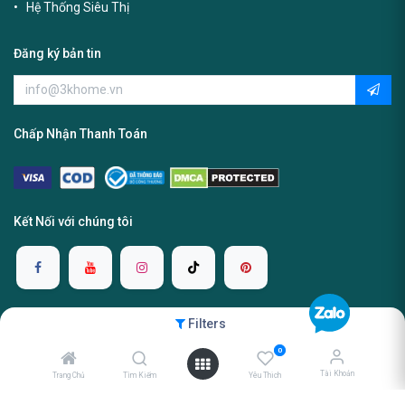
Hệ Thống Siêu Thị
Đăng ký bản tin
Chấp Nhận Thanh Toán
Kết Nối với chúng tôi
Filters
Copyright ©2025 3K Home Warehouse. Tất cả các quyền được
0
bảo lưu.
Tài Khoản
Trang Chủ
Tìm Kiếm
Yêu Thich