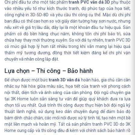
Chi phí đầu tư cho một tác phẩm
tranh PVC vân đá 3D
phụ thuộc
vào nhiều yếu tố như kích thước tranh, độ phức tạp của họa tiết,
công nghệ in 3D-5D-8D và yêu cầu thi công cụ thể. Mặc dù chi phí
ban đầu có thể cao hơn so với giấy dán tường hay sơn nước, nhưng
nếu xét về giá trị lâu dài, đây lại là một khoản đầu tư hiệu quả. Sản
phẩm có độ bền hàng chục năm, không tốn chi phí bảo trì, sửa
chữa hay thay mới thường xuyên. So với đá tự nhiên, tranh PVC 3D
có mức giá hợp lý hơn rất nhiều trong khi vẫn mang lại hiệu quả
thẩm mỹ tương đương, đồng thời tiết kiệm đáng kể chi phí vận
chuyển và nhân công lắp đặt.
Lựa chọn – Thi công – Bảo hành
Để chọn được một bức
tranh 3D vân đá
hoàn hảo, gia chủ cần cân
nhắc sự hài hòa giữa màu sắc, họa tiết của tranh với phong cách
nội thất, diện tích và ánh sáng của căn phòng. Đội ngũ chuyên gia
tại 3K Home luôn sẵn sàng tư vấn để giúp quý khách đưa ra lựa
chọn tối ưu nhất. Quá trình thi công được thực hiện bởi đội ngũ kỹ
thuật lành nghề, sử dụng keo dán chuyên dụng để đảm bảo độ
bám dính chắc chắn, các mối nối được xử lý tinh tế, tạo nên một bề
mặt liền mạch và hoàn mỹ. Tất cả sản phẩm tranh PVC 3D do 3K
Home cung cấp và thi công đều đi kèm với chính sách bảo hành rõ