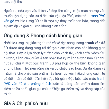
sạn, biệt thự.
Ngoài ra, nếu bạn yêu thích vẻ đẹp ấm cúng, mộc mạc nhưng vẫn
muốn tận dụng các ưu điểm của vật liệu PVC, các mẫu
tranh PVC
vân gỗ
với hiệu ứng 3D sẽ là một sự thay thế hoàn hảo, mang đến
sự ấm áp và gần gũi cho không gian sống.
Ứng dụng & Phong cách không gian
Nhờ hiệu ứng thị giác mạnh mẽ và vẻ đẹp sang trọng,
tranh vân đá
3D
được ứng dụng rộng rãi để tạo điểm nhấn cho các không gian
nội thất. Đây là lựa chọn lý tưởng cho vách tivi, vách sofa, vách đầu
giường, sảnh chờ, quầy lễ tân hoặc bất kỳ mảng tường nào cần thu
hút sự chú ý. Một bức tranh 3D phù hợp có thể biến không gian
phòng khách trở nên rộng rãi và có chiều sâu hơn. Sự đa dạng về
mẫu mã cho phép sản phẩm này hòa hợp với nhiều phong cách, từ
cổ điển, tân cổ điển đến hiện đại, tối giản. Đặc biệt, các mẫu
tranh
PVC vân đá cho phòng khách
luôn là dòng sản phẩm được tìm
kiếm nhiều nhất, giúp gia chủ thể hiện gu thẩm mỹ và đẳng cấp của
mình.
Giá & Chi phí sở hữu