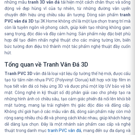
những mẫu
tranh 3D vân đá
tái hiện một cách chân thực và sống
động vẻ đẹp hùng vĩ của tự nhiên, từ những đường vân uyển
chuyển đến hiệu ứng chiều sâu ấn tượng. Dòng sản phẩm
tranh
PVC vân đá 3D
tại 3K Home không chỉ là một lựa chọn trang trí mà
còn là tuyên ngôn về phong cách, giúp kiến tạo những không gian
sang trọng, độc đáo và đầy cảm hứng. Sản phẩm này đặc biệt phù
hợp để tạo điểm nhấn nghệ thuật cho các mảng tường lớn, biến
bức tường đơn điệu trở thành một tác phẩm nghệ thuật đầy cuốn
hút.
Tổng quan về Tranh Vân Đá 3D
Tranh PVC 3D
vân đá là loại vật liệu ốp tường thế hệ mới, được cấu
tạo từ tấm nền nhựa PVC (Polyvinyl Clorua) kết hợp với lớp film in
họa tiết vân đá có hiệu ứng 3D và được phủ một lớp UV bảo vệ bề
mặt. Công nghệ in kỹ thuật số độ phân giải cao cho phép tạo ra
những hình ảnh có chiều sâu, tạo cảm giác phiến đá nổi lên khỏi bề
mặt tường, mang lại trải nghiệm thị giác độc đáo và đẳng cấp.
Không chỉ giới hạn ở các mẫu vân đá, dòng sản phẩm này còn mở
rộng sang nhiều chủ đề và phong cách khác nhau, giúp khách hàng
dễ dàng lựa chọn. Đây là một nhánh sản phẩm cao cấp và nghệ
thuật trong danh mục
tranh PVC vân đá
, mang đến sự đa dạng và