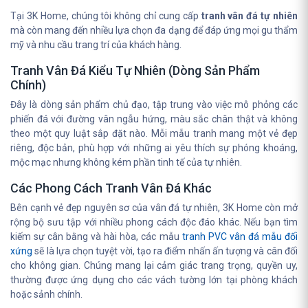
Tại 3K Home, chúng tôi không chỉ cung cấp
tranh vân đá tự nhiên
mà còn mang đến nhiều lựa chọn đa dạng để đáp ứng mọi gu thẩm
mỹ và nhu cầu trang trí của khách hàng.
Tranh Vân Đá Kiểu Tự Nhiên (Dòng Sản Phẩm
Chính)
Đây là dòng sản phẩm chủ đạo, tập trung vào việc mô phỏng các
phiến đá với đường vân ngẫu hứng, màu sắc chân thật và không
theo một quy luật sắp đặt nào. Mỗi mẫu tranh mang một vẻ đẹp
riêng, độc bản, phù hợp với những ai yêu thích sự phóng khoáng,
mộc mạc nhưng không kém phần tinh tế của tự nhiên.
Các Phong Cách Tranh Vân Đá Khác
Bên cạnh vẻ đẹp nguyên sơ của vân đá tự nhiên, 3K Home còn mở
rộng bộ sưu tập với nhiều phong cách độc đáo khác. Nếu bạn tìm
kiếm sự cân bằng và hài hòa, các mẫu
tranh PVC vân đá mẫu đối
xứng
sẽ là lựa chọn tuyệt vời, tạo ra điểm nhấn ấn tượng và cân đối
cho không gian. Chúng mang lại cảm giác trang trọng, quyền uy,
thường được ứng dụng cho các vách tường lớn tại phòng khách
hoặc sảnh chính.