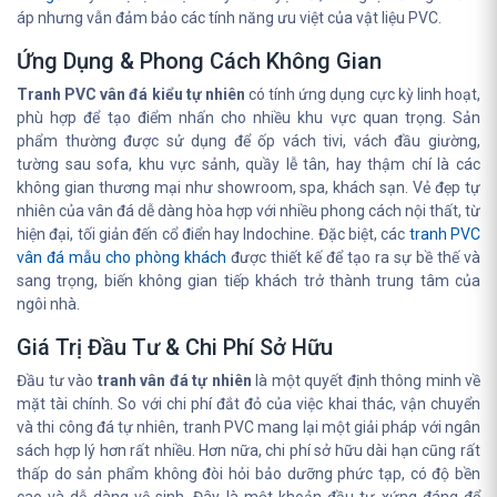
áp nhưng vẫn đảm bảo các tính năng ưu việt của vật liệu PVC.
Ứng Dụng & Phong Cách Không Gian
Tranh PVC vân đá kiểu tự nhiên
có tính ứng dụng cực kỳ linh hoạt,
phù hợp để tạo điểm nhấn cho nhiều khu vực quan trọng. Sản
phẩm thường được sử dụng để ốp vách tivi, vách đầu giường,
tường sau sofa, khu vực sảnh, quầy lễ tân, hay thậm chí là các
không gian thương mại như showroom, spa, khách sạn. Vẻ đẹp tự
nhiên của vân đá dễ dàng hòa hợp với nhiều phong cách nội thất, từ
hiện đại, tối giản đến cổ điển hay Indochine. Đặc biệt, các
tranh PVC
vân đá mẫu cho phòng khách
được thiết kế để tạo ra sự bề thế và
sang trọng, biến không gian tiếp khách trở thành trung tâm của
ngôi nhà.
Giá Trị Đầu Tư & Chi Phí Sở Hữu
Đầu tư vào
tranh vân đá tự nhiên
là một quyết định thông minh về
mặt tài chính. So với chi phí đắt đỏ của việc khai thác, vận chuyển
và thi công đá tự nhiên, tranh PVC mang lại một giải pháp với ngân
sách hợp lý hơn rất nhiều. Hơn nữa, chi phí sở hữu dài hạn cũng rất
thấp do sản phẩm không đòi hỏi bảo dưỡng phức tạp, có độ bền