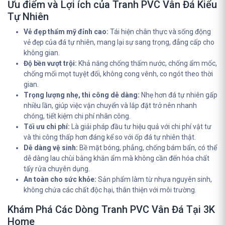
Ưu điểm và Lợi ích của Tranh PVC Vân Đá Kiểu
Tự Nhiên
Vẻ đẹp thẩm mỹ đỉnh cao:
Tái hiện chân thực và sống động
vẻ đẹp của đá tự nhiên, mang lại sự sang trọng, đẳng cấp cho
không gian.
Độ bền vượt trội:
Khả năng chống thấm nước, chống ẩm mốc,
chống mối mọt tuyệt đối, không cong vênh, co ngót theo thời
gian.
Trọng lượng nhẹ, thi công dễ dàng:
Nhẹ hơn đá tự nhiên gấp
nhiều lần, giúp việc vận chuyển và lắp đặt trở nên nhanh
chóng, tiết kiệm chi phí nhân công.
Tối ưu chi phí:
Là giải pháp đầu tư hiệu quả với chi phí vật tư
và thi công thấp hơn đáng kể so với ốp đá tự nhiên thật.
Dễ dàng vệ sinh:
Bề mặt bóng, phẳng, chống bám bẩn, có thể
dễ dàng lau chùi bằng khăn ẩm mà không cần đến hóa chất
tẩy rửa chuyên dụng.
An toàn cho sức khỏe:
Sản phẩm làm từ nhựa nguyên sinh,
không chứa các chất độc hại, thân thiện với môi trường.
Khám Phá Các Dòng Tranh PVC Vân Đá Tại 3K
Home