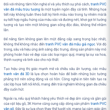
Đối với những tâm hồn nghệ sĩ và yêu thích sự phá cách,
tranh PVC
vân đá mẫu trừu tượng
là một tuyên ngôn đầy cá tính. Những họa
tiết này không tuân theo bất kỳ hình mẫu nào trong tự nhiên mà là
sự kết hợp ngẫu hứng của màu sắc và đường nét, khơi gợi trí tưởng
tượng và tạo nên một không gian sống độc đáo, không thể nhầm
lẫn.
Để nâng tầm không gian lên một đẳng cấp sang trọng bậc nhất,
không thể không nhắc đến
tranh PVC vân đá mẫu giả ngọc
. Với độ
trong, sâu và hiệu ứng ánh sáng đặc trưng, dòng sản phẩm này mô
phỏng hoàn hảo vẻ đẹp của các loại ngọc quý, mang lại sự xa hoa,
thịnh vượng và tinh xảo cho nội thất.
Tạo hiệu ứng thị giác mạnh mẽ và chiều sâu ấn tượng, các mẫu
tranh vân đá 3D
là lựa chọn hoàn hảo để biến những bức tường
phẳng trở nên sống động và có hồn. Công nghệ in tiên tiến tạo ra
các lớp họa tiết nổi khối, mang đến trải nghiệm không gian đa chiều
đầy cuốn hút.
Ngoài ra, nếu quý khách hàng yêu thích vẻ đẹp ấm cúng và gần gũi
của vật liệu gỗ, 3K Home cũng cung cấp dòng sản phẩm
tranh PVC
vân gỗ
. Đây là sự lựa chọn thay thế tuyệt vời, mang lại cảm giác ấm