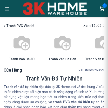
Bỏ qua để đến Nội dung
0
Xem Tất Cả
Tranh PVC Vân Đá
Tranh Vân Đá 3D
Tranh Vân Đá Đen
Tranh Vân Đá 
Cửa Hàng
210 items found.
Tranh Vân Đá Tự Nhiên
Tranh vân đá tự nhiên
độc đáo tại 3K Home, nơi vẻ đẹp hùng vĩ của
thiên nhiên được tái hiện một cách sống động và tinh tế. Xu hướng
sử dụng vật liệu mang họa tiết tự nhiên trong kiến trúc nội thất
ngày càng được ưa chuộng, và
tranh PVC vân đá kiểu tự nhiên
chính là giải pháp hoàn hảo, kết hợp giữa thẩm mỹ sang trọng và