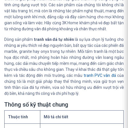
tính ứng dụng vượt trội. Các sản phẩm của chúng tôi không chỉ là
vật liệu trang trí, mà còn là những tác phẩm nghệ thuật, mang đến
một luồng sinh khí mới, đẳng cấp và đầy cảm hứng cho mọi không
gian sống và làm việc. Hãy cùng 3K Home khám phá vẻ đẹp bất tận
từ những đường vân đá phóng khoáng và chân thực nhất.
Dòng sản phẩm
tranh vân đá tự nhiên
là sự lựa chọn lý tưởng cho
những ai yêu thích vẻ đẹp nguyên bản, bất quy tắc của các phiến đá
marble, granite hay onyx trong tự nhiên. Mỗi tấm tranh là một bức
họa độc nhất, mô phỏng hoàn hảo những đường vân loang ngẫu
hứng, các dải màu chuyển tiếp mềm mại, mang đến cảm giác chân
thực và chiều sâu cho không gian. Thay vì khai thác đá thật gây tốn
kém và tác động đến môi trường, các mẫu
tranh PVC vân đá
của
chúng tôi là một giải pháp thay thế thông minh, vừa giữ trọn vẹn
tinh thần của đá tự nhiên, vừa sở hữu những ưu điểm vượt trội về
độ bền, khả năng thi công và chi phí hợp lý.
Thông số kỹ thuật chung
Thuộc tính
Mô tả chi tiết