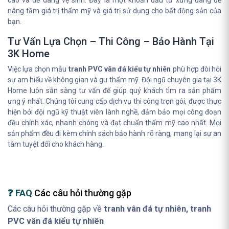
cao và dễ dàng vệ sinh. Đây là một khoản đầu tư xứng đáng để
nâng tầm giá trị thẩm mỹ và giá trị sử dụng cho bất động sản của
bạn.
Tư Vấn Lựa Chọn – Thi Công – Bảo Hành Tại
3K Home
Việc lựa chọn mẫu
tranh PVC vân đá kiểu tự nhiên
phù hợp đòi hỏi
sự am hiểu về không gian và gu thẩm mỹ. Đội ngũ chuyên gia tại 3K
Home luôn sẵn sàng tư vấn để giúp quý khách tìm ra sản phẩm
ưng ý nhất. Chúng tôi cung cấp dịch vụ thi công trọn gói, được thực
hiện bởi đội ngũ kỹ thuật viên lành nghề, đảm bảo mọi công đoạn
đều chính xác, nhanh chóng và đạt chuẩn thẩm mỹ cao nhất. Mọi
sản phẩm đều đi kèm chính sách bảo hành rõ ràng, mang lại sự an
tâm tuyệt đối cho khách hàng.
❓ FAQ
Các câu hỏi thường gặp
Các câu hỏi thường gặp về
tranh vân đá tự nhiên, tranh
PVC vân đá kiểu tự nhiên