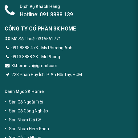
Dịch Vụ Khách Hàng
Hotline:
091 8888 139
CÔNG TY CỔ PHẦN 3K HOME
Mã Số Thuế: 0315562771
091 8888 473
- Ms Phương Anh
0913 8888 23 - Mr Phong
3khome.vn@gmail.com
223 Phan Huy Ích, P. An Hội Tây, HCM
Danh Mục 3K Home
Sàn Gỗ Ngoài Trời
Sàn Gỗ Công Nghiệp
Sàn Nhựa Giả Gỗ
Sàn Nhựa Hèm Khoá
Sàn Gỗ Tự Nhiên