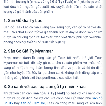
Trên thị trường hiện nay,
sàn gỗ Giá Tỵ (Teak)
chủ yếu được phân
loại dựa trên nguồn gốc xuất xứ, quyết định đến màu sắc, chất
lượng và giá thành của sản phẩm.
1. Sàn Gỗ Giá Tỵ Lào
Sàn gỗ Teak Lào có màu vàng tươi sáng hơn, vân gỗ rõ nét và đều
màu. Với chất lượng tốt và giá thành hợp lý, đây là dòng sản phẩm
được ưa chuộng rộng rãi tại thị trường Việt Nam, phù hợp với nhiều
phong cách nội thất từ cổ điển đến hiện đại.
2. Sàn Gỗ Giá Tỵ Myanmar
Được mệnh danh là dòng sàn gỗ Teak tốt nhất thế giới, Teak
Myanmar có tuổi đời cây gỗ cao, cho ra sản phẩm với màu nâu
vàng sẫm đặc trưng, hàm lượng tinh dầu vượt trội và độ ổn định
gần như tuyệt đối. Đây là lựa chọn xa xỉ, khẳng định đẳng cấp cho
những công trình biệt thự, penthouse cao cấp nhất.
3. So sánh với các loại sàn gỗ tự nhiên khác
Khi đặt lên bàn cân,
sàn gỗ Giá Tỵ (Teak)
nổi bật với khả năng chịu
nước và độ ổn định. So với các lựa chọn cao cấp khác như
sàn gỗ
Gõ Đỏ
hay
sàn gỗ Căm Xe
, Teak có tông màu sáng và ấm hơn,