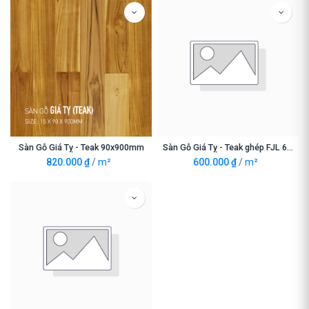
Sàn Gỗ Giá Tỵ - Teak 90x900mm
Sàn Gỗ Giá Tỵ - Teak ghép FJL 60x420
820.000
₫
/
m²
600.000
₫
/
m²