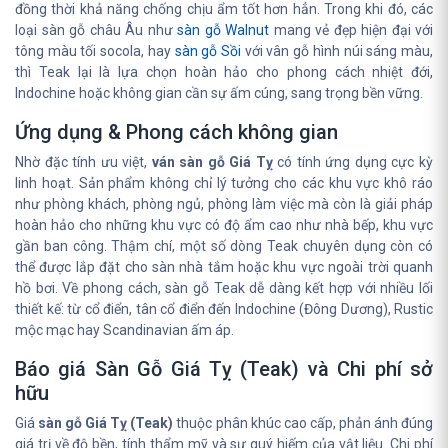
đồng thời khả năng chống chịu ẩm tốt hơn hẳn. Trong khi đó, các
loại sàn gỗ châu Âu như
sàn gỗ Walnut
mang vẻ đẹp hiện đại với
tông màu tối socola, hay
sàn gỗ Sồi
với vân gỗ hình núi sáng màu,
thì Teak lại là lựa chọn hoàn hảo cho phong cách nhiệt đới,
Indochine hoặc không gian cần sự ấm cúng, sang trọng bền vững.
Ứng dụng & Phong cách không gian
Nhờ đặc tính ưu việt,
ván sàn gỗ Giá Tỵ
có tính ứng dụng cực kỳ
linh hoạt. Sản phẩm không chỉ lý tưởng cho các khu vực khô ráo
như phòng khách, phòng ngủ, phòng làm việc mà còn là giải pháp
hoàn hảo cho những khu vực có độ ẩm cao như nhà bếp, khu vực
gần ban công. Thậm chí, một số dòng Teak chuyên dụng còn có
thể được lắp đặt cho sàn nhà tắm hoặc khu vực ngoài trời quanh
hồ bơi. Về phong cách, sàn gỗ Teak dễ dàng kết hợp với nhiều lối
thiết kế: từ cổ điển, tân cổ điển đến Indochine (Đông Dương), Rustic
mộc mạc hay Scandinavian ấm áp.
Báo giá Sàn Gỗ Giá Tỵ (Teak) và Chi phí sở
hữu
Giá
sàn gỗ Giá Tỵ (Teak)
thuộc phân khúc cao cấp, phản ánh đúng
giá trị về độ bền, tính thẩm mỹ và sự quý hiếm của vật liệu. Chi phí