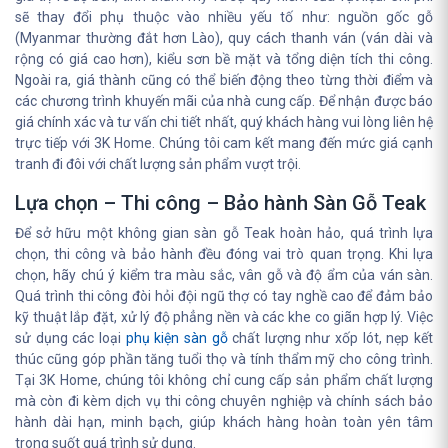
sẽ thay đổi phụ thuộc vào nhiều yếu tố như: nguồn gốc gỗ
(Myanmar thường đắt hơn Lào), quy cách thanh ván (ván dài và
rộng có giá cao hơn), kiểu sơn bề mặt và tổng diện tích thi công.
Ngoài ra, giá thành cũng có thể biến động theo từng thời điểm và
các chương trình khuyến mãi của nhà cung cấp. Để nhận được báo
giá chính xác và tư vấn chi tiết nhất, quý khách hàng vui lòng liên hệ
trực tiếp với 3K Home. Chúng tôi cam kết mang đến mức giá cạnh
tranh đi đôi với chất lượng sản phẩm vượt trội.
Lựa chọn – Thi công – Bảo hành Sàn Gỗ Teak
Để sở hữu một không gian sàn gỗ Teak hoàn hảo, quá trình lựa
chọn, thi công và bảo hành đều đóng vai trò quan trọng. Khi lựa
chọn, hãy chú ý kiểm tra màu sắc, vân gỗ và độ ẩm của ván sàn.
Quá trình thi công đòi hỏi đội ngũ thợ có tay nghề cao để đảm bảo
kỹ thuật lắp đặt, xử lý độ phẳng nền và các khe co giãn hợp lý. Việc
sử dụng các loại
phụ kiện sàn gỗ
chất lượng như xốp lót, nẹp kết
thúc cũng góp phần tăng tuổi thọ và tính thẩm mỹ cho công trình.
Tại 3K Home, chúng tôi không chỉ cung cấp sản phẩm chất lượng
mà còn đi kèm dịch vụ thi công chuyên nghiệp và chính sách bảo
hành dài hạn, minh bạch, giúp khách hàng hoàn toàn yên tâm
trong suốt quá trình sử dụng.