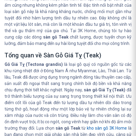
ấm cúng nhưng không kém phần tinh tế. Đặc tính nổi bật nhất của
loại sàn gỗ này là khả năng kháng nước, chống mối mọt gần như
tuyệt đối nhờ hàm lượng tinh dầu tự nhiên cao. Đây không chỉ là
một vật liệu lót sàn, mà còn là một khoản đầu tư giá trị, tôn vinh vị
thế và gu thẩm mỹ của gia chủ. Tại 3K Home, chúng tôi tự hào
cung cấp các dòng
sàn gỗ Teak
chất lượng, được tuyển chọn kỹ
lưỡng, đảm bảo mang đến sự hài lòng tuyệt đối cho mọi công trình.
Tổng quan về Sàn Gỗ Giá Tỵ (Teak)
Gỗ Giá Tỵ (Tectona grandis)
là loại gỗ quý có nguồn gốc từ các
khu rừng nhiệt đới ở Đông Nam Á như Myanmar, Lào, Thái Lan. Từ
lâu, Teak đã được ứng dụng trong ngành đóng tàu thuyền cao cấp,
sản xuất đồ ngoại thất sang trọng chính bởi độ bền và khả năng
chịu đựng thời tiết khắc nghiệt. Ngày nay,
sàn gỗ Giá Tỵ (Teak)
đã
trở thành biểu tượng của sự sang trọng trong thiết kế nội thất. Ưu
điểm cốt lõi của gỗ Teak đến từ lượng dầu tự nhiên dồi dào trong
từng thớ gỗ, hoạt động như một lớp bảo vệ tự nhiên chống lại sự
xâm nhập của nước và côn trùng. Điều này làm cho ván sàn có độ
ổn định vượt trội, ít bị co ngót, cong vênh hay giãn nở khi độ ẩm môi
trường thay đổi. Lựa chọn
sàn gỗ Teak
từ
kho sàn gỗ 3K Home
là
bạn đang chọn một giải pháp sàn nhà bền đẹp vĩnh cửu, càng sử