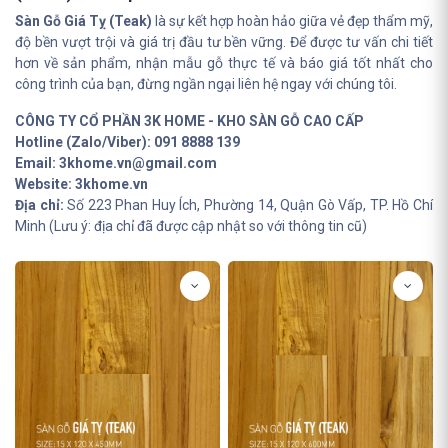
Sàn Gỗ Giá Tỵ (Teak)
là sự kết hợp hoàn hảo giữa vẻ đẹp thẩm mỹ,
độ bền vượt trội và giá trị đầu tư bền vững. Để được tư vấn chi tiết
hơn về sản phẩm, nhận mẫu gỗ thực tế và báo giá tốt nhất cho
công trình của bạn, đừng ngần ngại liên hệ ngay với chúng tôi.
CÔNG TY CỔ PHẦN 3K HOME - KHO SÀN GỖ CAO CẤP
Hotline (Zalo/Viber):
091 8888 139
Email:
3khome.vn@gmail.com
Website:
3khome.vn
Địa chỉ:
Số 223 Phan Huy Ích, Phường 14, Quận Gò Vấp, TP. Hồ Chí
Minh (Lưu ý: địa chỉ đã được cập nhật so với thông tin cũ)