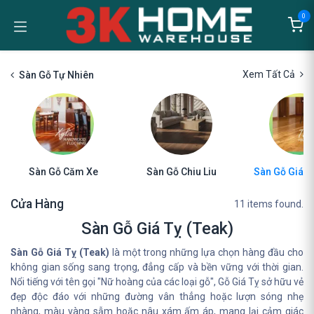
Bỏ qua để đến Nội dung
0
Xem Tất Cả
Sàn Gỗ Tự Nhiên
Sàn Gỗ Căm Xe
Sàn Gỗ Chiu Liu
Sàn Gỗ Giá Tỵ
Cửa Hàng
11 items found.
Sàn Gỗ Giá Tỵ (Teak)
Sàn Gỗ Giá Tỵ (Teak)
là một trong những lựa chọn hàng đầu cho
không gian sống sang trọng, đẳng cấp và bền vững với thời gian.
Nổi tiếng với tên gọi "Nữ hoàng của các loại gỗ", Gỗ Giá Tỵ sở hữu vẻ
đẹp độc đáo với những đường vân thẳng hoặc lượn sóng nhẹ
nhàng, màu vàng sẫm hoặc nâu xám ấm áp, mang lại cảm giác