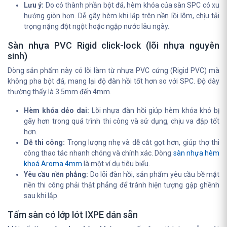
Lưu ý:
Do có thành phần bột đá, hèm khóa của sàn SPC có xu
hướng giòn hơn. Dễ gãy hèm khi lắp trên nền lồi lõm, chịu tải
trọng nặng đột ngột hoặc ngập nước lâu ngày.
Sàn nhựa PVC Rigid click-lock (lõi nhựa nguyên
sinh)
Dòng sản phẩm này có lõi làm từ nhựa PVC cứng (Rigid PVC) mà
không pha bột đá, mang lại độ đàn hồi tốt hơn so với SPC. Độ dày
thường thấy là 3.5mm đến 4mm.
Hèm khóa dẻo dai:
Lõi nhựa đàn hồi giúp hèm khóa khó bị
gãy hơn trong quá trình thi công và sử dụng, chịu va đập tốt
hơn.
Dễ thi công:
Trọng lượng nhẹ và dễ cắt gọt hơn, giúp thợ thi
công thao tác nhanh chóng và chính xác. Dòng
sàn nhựa hèm
khoá Aroma 4mm
là một ví dụ tiêu biểu.
Yêu cầu nền phẳng:
Do lõi đàn hồi, sản phẩm yêu cầu bề mặt
nền thi công phải thật phẳng để tránh hiện tượng gập ghềnh
sau khi lắp.
Tấm sàn có lớp lót IXPE dán sẵn