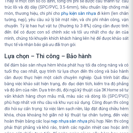
Thay vì một con số cố định, tổng chi phí sẽ được cấu thành từ: cấu
trúc lõi và độ dày (SPC/PVC, 3.5-6mm), tiêu chuẩn lớp chống mài
mòn, thương hiệu, chi phí cho
phụ kiện sàn nhựa
đi kèm (len chân
tường, nẹp), yêu cầu xử lý bề mặt nền, và chi phí nhân công, vận
chuyển. Tỷ lệ hao hụt vật tư (thường từ 3-8%) cũng cần được tính
đến. Để có được con số chính xác và tối ưu nhất cho dự án của
mình, chúng tôi khuyến khích khách hàng liên hệ để được khảo sát
thực tế và nhận báo giá ưu đãi trọn gói.
Lựa chọn – Thi công – Bảo hành
Để đảm bảo sàn nhựa hèm khóa phát huy tối đa công năng và có
tuổi thọ cao nhất, quy trình từ lựa chọn đến thi công và bảo hành
cần được thực hiện một cách chuyên nghiệp. Quá trình bắt đầu
bằng việc khảo sát hiện trạng, đo đạc diện tích, kiểm tra độ phẳng
và độ ẩm của nền. Dựa trên đó, đội ngũ kỹ thuật của 3K Home sẽ tư
vấn khách hàng chọn mẫu mã, màu sắc và dòng lõi (SPC/PVC)
phù hợp nhất với nhu cầu và khu vực sử dụng. Công đoạn thi công
đòi hỏi sự cẩn trọng: từ việc làm sạch nền, lắp đặt đúng chiều hèm
khóa, chừa khoảng hở giãn nở kỹ thuật tại chân tường, đến việc
hoàn thiện bằng các loại
nẹp nhựa sàn nhựa
phù hợp. Nền thi công
phải thật phẳng và khô ráo, tránh các nguồn nhiệt cao hoặc ánh