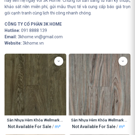
hãy liên hệ ngay với 3K Home. Chúng tôi sẵn sàng tư vấn kỹ thuật,
khảo sát nền miễn phí, gửi mẫu thực tế và cung cấp báo giá trọn
gói cạnh tranh cùng lịch thi công nhanh chóng.
CÔNG TY CỔ PHẦN 3K HOME
Hotline:
091 8888 139
Email:
3khome.vn@gmail.com
Website:
3khome.vn
Sàn Nhựa Hèm Khóa Wellmark SPC 1023-4
Sàn Nhựa Hèm Khóa Wellmark SPC 8125
Not Available For Sale
/
m²
Not Available For Sale
/
m²