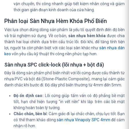
vận chuyển, thi công nhanh giúp tiết kiệm nhân công và giảm
thời gian gián đoạn kinh doanh của cửa hàng.
Phân loại Sàn Nhựa Hèm Khóa Phổ Biến
Việc lựa chọn đúng dòng sản phẩm là yếu tố quyết định đến độ bền
và trải nghiệm sử dụng. Về cơ bản,
sàn nhựa hèm khóa
được chia
thành hai loại chính dựa trên cấu trúc lõi. Đôi khi, để tăng tính tiện
lợi, người ta còn phân biệt với các loại sàn khác như
sàn nhựa dán
keo
vốn yêu cầu kỹ thuật thi công nền phức tạp hơn.
Sàn nhựa SPC click-lock (lõi nhựa + bột đá)
Đây là dòng sản phẩm phổ biến nhất với lõi cứng được cấu thành từ
nhựa PVC và bột đá (Stone-Plastic Composite), mang lại cảm giác
đanh chắc khi bước đi. Độ dày phổ biến thường từ 4mm đến 5mm.
Độ ổn định cao:
Lõi cứng giúp tấm ván có độ phẳng bề mặt
tốt, hạn chế hiện tượng "in vết nền" khi lắp trên các bề mặt
không hoàn toàn lý tưởng.
Chắc chắn, bền bỉ:
Cảm giác đi lại chắc chân, chịu lực tốt. Bạn
có thể tham khảo dòng
sàn nhựa Vinapoly SPC 4mm
để cảm
nhận rõ hơn.