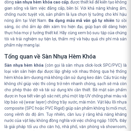
dòng
sàn nhựa hèm khóa cao cấp
, được thiết kế để kiến tạo không
gian sống và làm việc đẳng cấp, bền bỉ. Với khả năng kháng ẩm,
chống nước tuyệt vời, sản phẩm là lựa chọn lý tưởng cho khí hậu
nóng ẩm tại Việt Nam.
Đa dạng mẫu mã vân gỗ tự nhiên
từ sồi
sáng, óc chó ấm áp đến xám tro hiện đại, giúp bạn dễ dàng hiện
thực hóa mọi ý tưởng thiết kế. Hãy cùng xem bộ sưu tập của chúng
tôi và trải nghiệm sự tiện lợi, thẩm mỹ và hiệu quả chi phí mà sản
phẩm này mang lại.
Tổng quan về Sàn Nhựa Hèm Khóa
Sàn nhựa hèm khóa
(còn gọi là sàn nhựa click-lock SPC/PVC) là
loại ván sàn hiện đại được lắp ghép với nhau thông qua hệ thống
hèm khóa âm-dương mà không cần sử dụng keo dán. Cấu trúc này
không chỉ giúp việc thi công trở nên nhanh chóng, sạch sẽ mà còn
cho phép tháo dỡ và tái sử dụng khi cần thiết. Bề mặt sản phẩm
được in họa tiết vân gỗ sắc nét, phủ một lớp UV chống phai màu và
lớp bảo vệ (wear layer) chống trầy xước, mài mòn. Vật liệu lõi nhựa
composite (SPC hoặc PVC Rigid) giúp sản phẩm không bị mối mọt,
cong vênh do độ ẩm. Tuy nhiên, cần lưu ý rằng khả năng kháng
nước của vật liệu không đồng nghĩa với việc chống ngập 100%. Đây
là giải pháp tối ưu cho căn hộ, nhà phố, văn phòng và showroom,