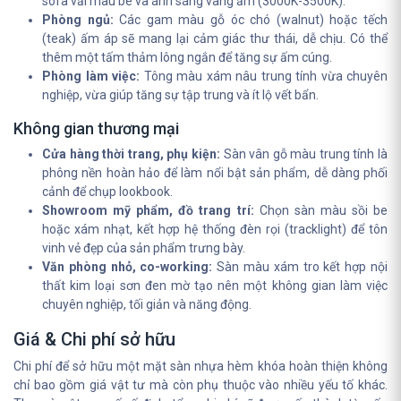
sofa vải màu be và ánh sáng vàng ấm (3000K-3500K).
Phòng ngủ:
Các gam màu gỗ óc chó (walnut) hoặc tếch
(teak) ấm áp sẽ mang lại cảm giác thư thái, dễ chịu. Có thể
thêm một tấm thảm lông ngắn để tăng sự ấm cúng.
Phòng làm việc:
Tông màu xám nâu trung tính vừa chuyên
nghiệp, vừa giúp tăng sự tập trung và ít lộ vết bẩn.
Không gian thương mại
Cửa hàng thời trang, phụ kiện:
Sàn vân gỗ màu trung tính là
phông nền hoàn hảo để làm nổi bật sản phẩm, dễ dàng phối
cảnh để chụp lookbook.
Showroom mỹ phẩm, đồ trang trí:
Chọn sàn màu sồi be
hoặc xám nhạt, kết hợp hệ thống đèn rọi (tracklight) để tôn
vinh vẻ đẹp của sản phẩm trưng bày.
Văn phòng nhỏ, co-working:
Sàn màu xám tro kết hợp nội
thất kim loại sơn đen mờ tạo nên một không gian làm việc
chuyên nghiệp, tối giản và năng động.
Giá & Chi phí sở hữu
Chi phí để sở hữu một mặt sàn nhựa hèm khóa hoàn thiện không
chỉ bao gồm giá vật tư mà còn phụ thuộc vào nhiều yếu tố khác.