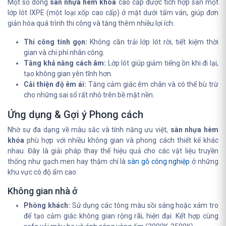
Một số dòng
sàn nhựa hèm khóa
cao cấp được tích hợp sẵn một
lớp lót IXPE (một loại xốp cao cấp) ở mặt dưới tấm ván, giúp đơn
giản hóa quá trình thi công và tăng thêm nhiều lợi ích.
Thi công tinh gọn:
Không cần trải lớp lót rời, tiết kiệm thời
gian và chi phí nhân công.
Tăng khả năng cách âm:
Lớp lót giúp giảm tiếng ồn khi đi lại,
tạo không gian yên tĩnh hơn.
Cải thiện độ êm ái:
Tăng cảm giác êm chân và có thể bù trừ
cho những sai số rất nhỏ trên bề mặt nền.
Ứng dụng & Gợi ý Phong cách
Nhờ sự đa dạng về màu sắc và tính năng ưu việt,
sàn nhựa hèm
khóa
phù hợp với nhiều không gian và phong cách thiết kế khác
nhau. Đây là giải pháp thay thế hiệu quả cho các vật liệu truyền
thống như gạch men hay thậm chí là
sàn gỗ công nghiệp
ở những
khu vực có độ ẩm cao.
Không gian nhà ở
Phòng khách:
Sử dụng các tông màu sồi sáng hoặc xám tro
để tạo cảm giác không gian rộng rãi, hiện đại. Kết hợp cùng