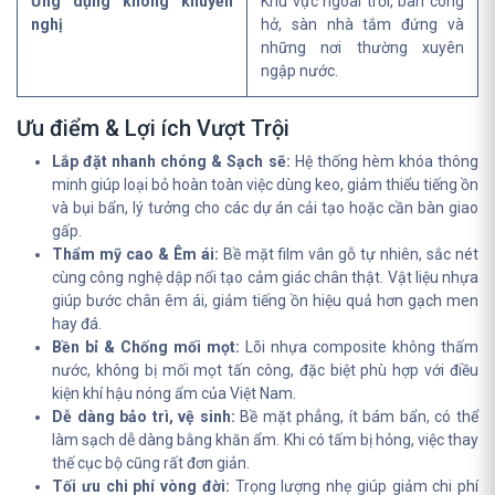
Ứng dụng không khuyến
Khu vực ngoài trời, ban công
nghị
hở, sàn nhà tắm đứng và
những nơi thường xuyên
ngập nước.
Ưu điểm & Lợi ích Vượt Trội
Lắp đặt nhanh chóng & Sạch sẽ:
Hệ thống hèm khóa thông
minh giúp loại bỏ hoàn toàn việc dùng keo, giảm thiểu tiếng ồn
và bụi bẩn, lý tưởng cho các dự án cải tạo hoặc cần bàn giao
gấp.
Thẩm mỹ cao & Êm ái:
Bề mặt film vân gỗ tự nhiên, sắc nét
cùng công nghệ dập nổi tạo cảm giác chân thật. Vật liệu nhựa
giúp bước chân êm ái, giảm tiếng ồn hiệu quả hơn gạch men
hay đá.
Bền bỉ & Chống mối mọt:
Lõi nhựa composite không thấm
nước, không bị mối mọt tấn công, đặc biệt phù hợp với điều
kiện khí hậu nóng ẩm của Việt Nam.
Dễ dàng bảo trì, vệ sinh:
Bề mặt phẳng, ít bám bẩn, có thể
làm sạch dễ dàng bằng khăn ẩm. Khi có tấm bị hỏng, việc thay
thế cục bộ cũng rất đơn giản.
Tối ưu chi phí vòng đời:
Trọng lượng nhẹ giúp giảm chi phí