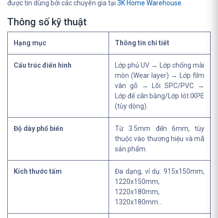
được tin dùng bởi các chuyên gia tại
3K Home Warehouse
.
Thông số kỹ thuật
Hạng mục
Thông tin chi tiết
Cấu trúc điển hình
Lớp phủ UV → Lớp chống mài
mòn (Wear layer) → Lớp film
vân gỗ → Lõi SPC/PVC →
Lớp đế cân bằng/Lớp lót IXPE
(tùy dòng).
Độ dày phổ biến
Từ 3.5mm đến 6mm, tùy
thuộc vào thương hiệu và mã
sản phẩm.
Kích thước tấm
Đa dạng, ví dụ: 915x150mm,
1220x150mm,
1220x180mm,
1320x180mm...