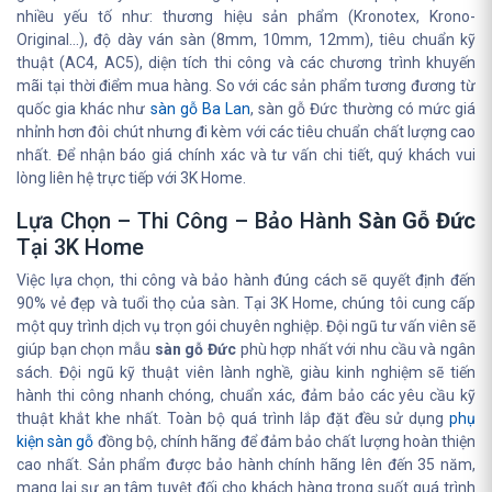
nhiều yếu tố như: thương hiệu sản phẩm (Kronotex, Krono-
Original...), độ dày ván sàn (8mm, 10mm, 12mm), tiêu chuẩn kỹ
thuật (AC4, AC5), diện tích thi công và các chương trình khuyến
mãi tại thời điểm mua hàng. So với các sản phẩm tương đương từ
quốc gia khác như
sàn gỗ Ba Lan
, sàn gỗ Đức thường có mức giá
nhỉnh hơn đôi chút nhưng đi kèm với các tiêu chuẩn chất lượng cao
nhất. Để nhận báo giá chính xác và tư vấn chi tiết, quý khách vui
lòng liên hệ trực tiếp với 3K Home.
Lựa Chọn – Thi Công – Bảo Hành
Sàn Gỗ Đức
Tại 3K Home
Việc lựa chọn, thi công và bảo hành đúng cách sẽ quyết định đến
90% vẻ đẹp và tuổi thọ của sàn. Tại 3K Home, chúng tôi cung cấp
một quy trình dịch vụ trọn gói chuyên nghiệp. Đội ngũ tư vấn viên sẽ
giúp bạn chọn mẫu
sàn gỗ Đức
phù hợp nhất với nhu cầu và ngân
sách. Đội ngũ kỹ thuật viên lành nghề, giàu kinh nghiệm sẽ tiến
hành thi công nhanh chóng, chuẩn xác, đảm bảo các yêu cầu kỹ
thuật khắt khe nhất. Toàn bộ quá trình lắp đặt đều sử dụng
phụ
kiện sàn gỗ
đồng bộ, chính hãng để đảm bảo chất lượng hoàn thiện
cao nhất. Sản phẩm được bảo hành chính hãng lên đến 35 năm,
mang lại sự an tâm tuyệt đối cho khách hàng trong suốt quá trình