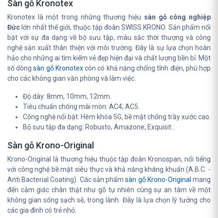
Sàn gỗ Kronotex
Kronotex là một trong những thương hiệu
sàn gỗ công nghiệp
Đức
lớn nhất thế giới, thuộc tập đoàn SWISS KRONO. Sản phẩm nổi
bật với sự đa dạng về bộ sưu tập, màu sắc thời thượng và công
nghệ sản xuất thân thiện với môi trường. Đây là sự lựa chọn hoàn
hảo cho những ai tìm kiếm vẻ đẹp hiện đại và chất lượng bền bỉ. Một
số dòng
sàn gỗ Kronotex
còn có khả năng chống tĩnh điện, phù hợp
cho các không gian văn phòng và làm việc.
Độ dày: 8mm, 10mm, 12mm.
Tiêu chuẩn chống mài mòn: AC4, AC5.
Công nghệ nổi bật: Hèm khóa 5G, bề mặt chống trầy xước cao.
Bộ sưu tập đa dạng: Robusto, Amazone, Exquisit...
Sàn gỗ Krono-Original
Krono-Original là thương hiệu thuộc tập đoàn Kronospan, nổi tiếng
với công nghệ bề mặt siêu thực và khả năng kháng khuẩn (A.B.C. -
Anti Bacterial Coating). Các sản phẩm
sàn gỗ Krono-Original
mang
đến cảm giác chân thật như gỗ tự nhiên cùng sự an tâm về một
không gian sống sạch sẽ, trong lành. Đây là lựa chọn lý tưởng cho
các gia đình có trẻ nhỏ.