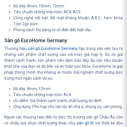
Độ dày: 8mm, 10mm, 12mm.
Tiêu chuẩn chống mài mòn: AC4, AC5.
Công nghệ nổi bật: Bề mặt kháng khuẩn A.B.C., hèm khóa
1clic 2go pure.
Phong cách: Đa dạng từ cổ điển đến hiện đại.
Sàn gỗ EuroHome Germany
Thương hiệu
sàn gỗ EuroHome Germany
tập trung vào việc tạo ra
những sản phẩm chất lượng cao với mức giá hợp lý. Dù có giá
thành cạnh tranh, sản phẩm vẫn đảm bảo đầy đủ các tiêu chuẩn
khắt khe của Đức về độ bền và an toàn sức khỏe. EuroHome là giải
pháp thông minh cho những ai muốn trải nghiệm chất lượng Đức
trong một ngân sách tối ưu.
Độ dày: 8mm, 12mm.
Tiêu chuẩn chống mài mòn: AC4.
Ưu điểm: Giá thành cạnh tranh, chất lượng ổn định.
Ứng dụng: Phù hợp cho các dự án nhà ở, chung cư, văn phòng.
Ngoài các thương hiệu đến từ Đức, thị trường sàn gỗ Châu Âu còn
có nhiều lựa chọn chất lượng khác như
sàn gỗ Bỉ
với thiết kế độc