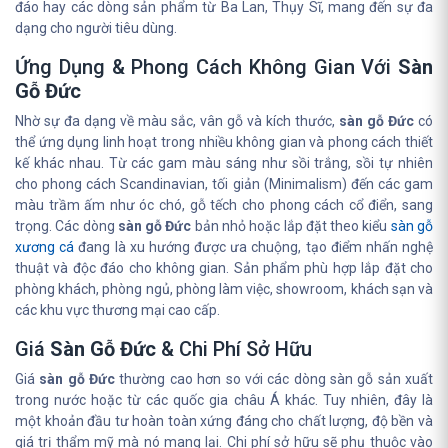
đáo hay các dòng sản phẩm từ Ba Lan, Thụy Sĩ, mang đến sự đa
dạng cho người tiêu dùng.
Ứng Dụng & Phong Cách Không Gian Với
Sàn
Gỗ Đức
Nhờ sự đa dạng về màu sắc, vân gỗ và kích thước,
sàn gỗ Đức
có
thể ứng dụng linh hoạt trong nhiều không gian và phong cách thiết
kế khác nhau. Từ các gam màu sáng như sồi trắng, sồi tự nhiên
cho phong cách Scandinavian, tối giản (Minimalism) đến các gam
màu trầm ấm như óc chó, gỗ tếch cho phong cách cổ điển, sang
trọng. Các dòng
sàn gỗ Đức
bản nhỏ hoặc lắp đặt theo kiểu
sàn gỗ
xương cá
đang là xu hướng được ưa chuộng, tạo điểm nhấn nghệ
thuật và độc đáo cho không gian. Sản phẩm phù hợp lắp đặt cho
phòng khách, phòng ngủ, phòng làm việc, showroom, khách sạn và
các khu vực thương mại cao cấp.
Giá
Sàn Gỗ Đức
& Chi Phí Sở Hữu
Giá
sàn gỗ Đức
thường cao hơn so với các dòng sàn gỗ sản xuất
trong nước hoặc từ các quốc gia châu Á khác. Tuy nhiên, đây là
một khoản đầu tư hoàn toàn xứng đáng cho chất lượng, độ bền và
giá trị thẩm mỹ mà nó mang lại. Chi phí sở hữu sẽ phụ thuộc vào