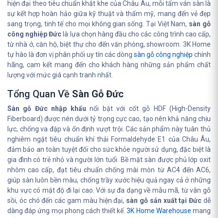
hiện đại theo tiêu chuẩn khắt khe của Châu Âu, mỗi tấm ván sàn là
sự kết hợp hoàn hảo giữa kỹ thuật và thẩm mỹ, mang đến vẻ đẹp
sang trọng, tinh tế cho mọi không gian sống. Tại Việt Nam,
sàn gỗ
công nghiệp Đức
là lựa chọn hàng đầu cho các công trình cao cấp,
từ nhà ở, căn hộ, biệt thự cho đến văn phòng, showroom. 3K Home
tự hào là đơn vị phân phối uy tín các dòng
sàn gỗ công nghiệp
chính
hãng, cam kết mang đến cho khách hàng những sản phẩm chất
lượng với mức giá cạnh tranh nhất.
Tổng Quan Về
Sàn Gỗ Đức
Sàn gỗ Đức nhập khẩu
nổi bật với cốt gỗ HDF (High-Density
Fiberboard) được nén dưới tỷ trọng cực cao, tạo nên khả năng chịu
lực, chống va đập và ổn định vượt trội. Các sản phẩm này tuân thủ
nghiêm ngặt tiêu chuẩn khí thải Formaldehyde E1 của Châu Âu,
đảm bảo an toàn tuyệt đối cho sức khỏe người sử dụng, đặc biệt là
gia đình có trẻ nhỏ và người lớn tuổi. Bề mặt sàn được phủ lớp oxit
nhôm cao cấp, đạt tiêu chuẩn chống mài mòn từ AC4 đến AC6,
giúp sàn luôn bền màu, chống trầy xước hiệu quả ngay cả ở những
khu vực có mật độ đi lại cao. Với sự đa dạng về mẫu mã, từ vân gỗ
sồi, óc chó đến các gam màu hiện đại,
sàn gỗ sản xuất tại Đức
dễ
dàng đáp ứng mọi phong cách thiết kế.
3K Home Warehouse
mang