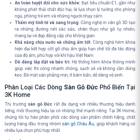
An toàn tuyệt đối cho sức khỏe:
Đạt tiêu chuẩn E1, gần như
không phát thải chất độc hại, là lựa chọn lý tưởng cho phòng
ngủ, phòng trẻ em và những người nhạy cảm.
Thẩm mỹ tinh tế và sang trọng:
Công nghệ in vân gỗ 3D tạo
ra những đường nét sắc sảo, chân thực như gỗ tự nhiên,
mang lại vẻ đẹp đẳng cấp cho không gian.
Khả năng chịu nước và chống ẩm tốt:
Công nghệ hèm khóa
hiện đại kết hợp cốt gỗ chịu ẩm giúp hạn chế tối đa tác động
của độ ẩm, phù hợp với khí hậu Việt Nam.
Dễ dàng lắp đặt và bảo trì:
Hệ thống hèm khóa thông minh
giúp việc thi công nhanh chóng, sạch sẽ và không cần dùng
keo. Bề mặt sàn phẳng mịn, ít bám bẩn, dễ dàng vệ sinh.
Phân Loại Các Dòng
Sàn Gỗ Đức
Phổ Biến Tại
3K Home
Thị trường
sàn gỗ Đức
rất đa dạng với nhiều thương hiệu danh
tiếng, mỗi thương hiệu lại có những thế mạnh riêng. Tại 3K Home,
chúng tôi tự hào phân phối các dòng sản phẩm chính hãng, chất
lượng hàng đầu trong nhóm
sàn gỗ Châu Âu
, giúp khách hàng có
nhiều lựa chọn phù hợp nhất.