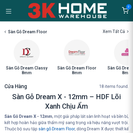
Bỏ qua để đến Nội dung
0
Xem Tất Cả
Sàn Gỗ Dream Floor
Sàn Gỗ Dream Classy
Sàn Gỗ Dream Floor
Sàn Gỗ Drea
8mm
8mm
8mm
Cửa Hàng
18 items found.
Sàn Gỗ Dream X - 12mm – HDF Lõi
Xanh Chịu Ẩm
Sàn Gỗ Dream X - 12mm
, một giải pháp lát sàn linh hoạt và bền bỉ,
kết hợp hoàn hảo giữa thẩm mỹ sang trọng và hiệu năng vượt trội.
Thuộc bộ sưu tập
sàn gỗ Dream Floor
, dòng Dream X được thiết kế