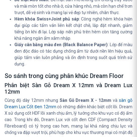
và mài mòn tốt cho nhà ở, cửa hàng nhỏ, mà còn hạn chế trơn
trượt, dễ vệ sinh và mang lại vẻ đẹp tự nhiên, chân thực.
Hèm khóa Swiss+Joint phủ sáp
: Công nghệ hèm khóa hiện
đại giúp các tấm ván liên kết chặt chẽ, lắp đặt nhanh, giảm
tiếng ồn khi đi lại. Lớp sáp nến phủ trên hèm còn tăng cường
khả năng ngăn ẩm xâm nhập.
Giấy cân bằng màu đen (Black Balance Paper)
: Lớp đế màu
đen độc đáo có tác dụng chống ẩm từ dưới nền lên hiệu quả,
giúp tấm ván luôn phẳng và ổn định trong suốt quá trình sử
dụng.
So sánh trong cùng phân khúc Dream Floor
Phân biệt Sàn Gỗ Dream X 12mm và Dream Lux
12mm
Cùng độ dày 12mm nhưng
Sàn Gỗ Dream X - 12mm
và
sàn gỗ
Dream Lux Cốt Đen 12mm
có những điểm khác biệt cốt lõi. Dream
X sử dụng cốt HDF lõi xanh chịu ẩm, lý tưởng cho khu vực có độ ẩm
cao. Trong khi đó, Dream Lux với cốt đen CDF (Compact Density
Fibreboard) có tỷ trọng cao hơn, mang lại khả năng chịu lực và
chống va đập vượt trội, phù hợp cho khu vực thương mại có mật độ