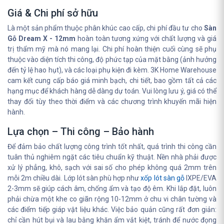
Giá & Chi phí sở hữu
Là một sản phẩm thuộc phân khúc cao cấp, chi phí đầu tư cho
Sàn
Gỗ Dream X - 12mm
hoàn toàn tương xứng với chất lượng và giá
trị thẩm mỹ mà nó mang lại. Chi phí hoàn thiện cuối cùng sẽ phụ
thuộc vào diện tích thi công, độ phức tạp của mặt bằng (ảnh hưởng
đến tỷ lệ hao hụt), và các loại phụ kiện đi kèm. 3K Home Warehouse
cam kết cung cấp báo giá minh bạch, chi tiết, bao gồm tất cả các
hạng mục để khách hàng dễ dàng dự toán. Vui lòng lưu ý, giá có thể
thay đổi tùy theo thời điểm và các chương trình khuyến mãi hiện
hành.
Lựa chọn – Thi công – Bảo hành
Để đảm bảo chất lượng công trình tốt nhất, quá trình thi công cần
tuân thủ nghiêm ngặt các tiêu chuẩn kỹ thuật. Nền nhà phải được
xử lý phẳng, khô, sạch với sai số cho phép không quá 2mm trên
mỗi 2m chiều dài. Lớp lót sàn phù hợp như
xốp lót sàn gỗ
IXPE/EVA
2-3mm sẽ giúp cách âm, chống ẩm và tạo độ êm. Khi lắp đặt, luôn
phải chừa một khe co giãn rộng 10-12mm ở chu vi chân tường và
các điểm tiếp giáp vật liệu khác. Việc bảo quản cũng rất đơn giản:
chỉ cần hút bụi và lau bằng khăn ẩm vắt kiệt, tránh để nước đọng