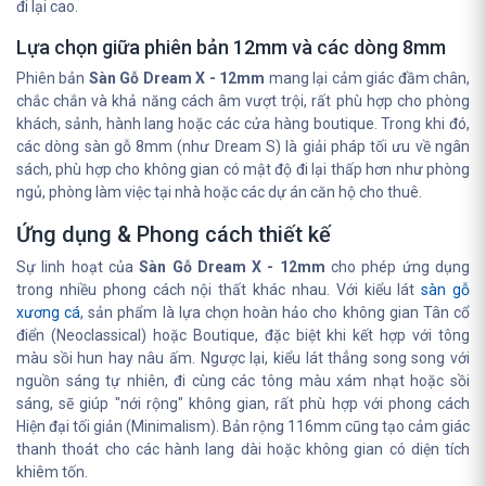
đi lại cao.
Lựa chọn giữa phiên bản 12mm và các dòng 8mm
Phiên bản
Sàn Gỗ Dream X - 12mm
mang lại cảm giác đầm chân,
chắc chắn và khả năng cách âm vượt trội, rất phù hợp cho phòng
khách, sảnh, hành lang hoặc các cửa hàng boutique. Trong khi đó,
các dòng sàn gỗ 8mm (như Dream S) là giải pháp tối ưu về ngân
sách, phù hợp cho không gian có mật độ đi lại thấp hơn như phòng
ngủ, phòng làm việc tại nhà hoặc các dự án căn hộ cho thuê.
Ứng dụng & Phong cách thiết kế
Sự linh hoạt của
Sàn Gỗ Dream X - 12mm
cho phép ứng dụng
trong nhiều phong cách nội thất khác nhau. Với kiểu lát
sàn gỗ
xương cá
, sản phẩm là lựa chọn hoàn hảo cho không gian Tân cổ
điển (Neoclassical) hoặc Boutique, đặc biệt khi kết hợp với tông
màu sồi hun hay nâu ấm. Ngược lại, kiểu lát thẳng song song với
nguồn sáng tự nhiên, đi cùng các tông màu xám nhạt hoặc sồi
sáng, sẽ giúp "nới rộng" không gian, rất phù hợp với phong cách
Hiện đại tối giản (Minimalism). Bản rộng 116mm cũng tạo cảm giác
thanh thoát cho các hành lang dài hoặc không gian có diện tích
khiêm tốn.