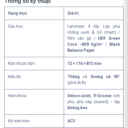
Thông số kỹ thuật
Hạng mục
Giá trị
Cấu trúc
Laminate 4 lớp: Lớp phủ
chống xước & UV (matt) /
Film vân gỗ /
HDF Green
Core ~830 kg/m³
/
Black
Balance Paper
Kích thước tấm
12 × 116 × 812 mm
Kiểu lát
Thẳng
và
Xương cá 90°
(phôi A/B)
Hèm khóa
Swiss+Joint
,
V-Groove
sơn
phủ, phủ sáp (waxed) – lắp
không keo
Độ mài mòn
AC3