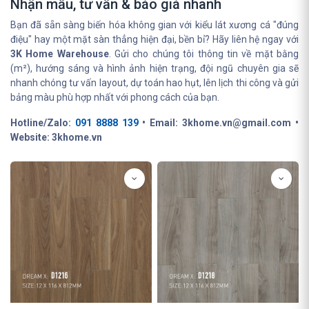
Nhận mẫu, tư vấn & báo giá nhanh
Bạn đã sẵn sàng biến hóa không gian với kiểu lát xương cá "đúng
điệu" hay một mặt sàn thẳng hiện đại, bền bỉ? Hãy liên hệ ngay với
3K Home Warehouse
. Gửi cho chúng tôi thông tin về mặt bằng
(m²), hướng sáng và hình ảnh hiện trạng, đội ngũ chuyên gia sẽ
nhanh chóng tư vấn layout, dự toán hao hụt, lên lịch thi công và gửi
bảng màu phù hợp nhất với phong cách của bạn.
Hotline/Zalo:
091 8888 139
• Email: 3khome.vn@gmail.com •
Website: 3khome.vn