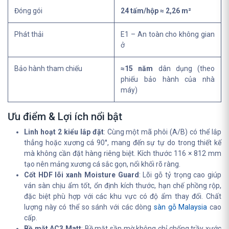
Đóng gói
24 tấm/hộp ≈ 2,26 m²
Phát thải
E1 – An toàn cho không gian
ở
Bảo hành tham chiếu
≈15 năm
dân dụng (theo
phiếu bảo hành của nhà
máy)
Ưu điểm & Lợi ích nổi bật
Linh hoạt 2 kiểu lắp đặt
: Cùng một mã phôi (A/B) có thể lắp
thẳng hoặc xương cá 90°, mang đến sự tự do trong thiết kế
mà không cần đặt hàng riêng biệt. Kích thước 116 × 812 mm
tạo nên mảng xương cá sắc gọn, nổi khối rõ ràng.
Cốt HDF lõi xanh Moisture Guard
: Lõi gỗ tỷ trọng cao giúp
ván sàn chịu ẩm tốt, ổn định kích thước, hạn chế phồng rộp,
đặc biệt phù hợp với các khu vực có độ ẩm thay đổi. Chất
lượng này có thể so sánh với các dòng
sàn gỗ Malaysia
cao
cấp.
Bề mặt AC3 Matt
: Bề mặt sần mờ không chỉ chống trầy xước