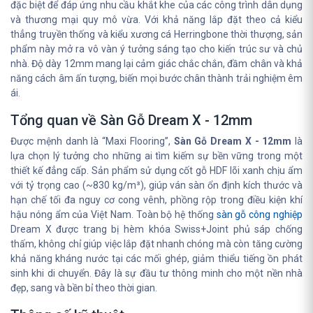
đặc biệt để đáp ứng nhu cầu khắt khe của các công trình dân dụng
và thương mại quy mô vừa. Với khả năng lắp đặt theo cả kiểu
thẳng truyền thống và kiểu xương cá Herringbone thời thượng, sản
phẩm này mở ra vô vàn ý tưởng sáng tạo cho kiến trúc sư và chủ
nhà. Độ dày 12mm mang lại cảm giác chắc chắn, đầm chân và khả
năng cách âm ấn tượng, biến mọi bước chân thành trải nghiệm êm
ái.
Tổng quan về Sàn Gỗ Dream X - 12mm
Được mệnh danh là “Maxi Flooring”,
Sàn Gỗ Dream X - 12mm
là
lựa chọn lý tưởng cho những ai tìm kiếm sự bền vững trong một
thiết kế đẳng cấp. Sản phẩm sử dụng cốt gỗ HDF lõi xanh chịu ẩm
với tỷ trọng cao (~830 kg/m³), giúp ván sàn ổn định kích thước và
hạn chế tối đa nguy cơ cong vênh, phồng rộp trong điều kiện khí
hậu nóng ẩm của Việt Nam. Toàn bộ hệ thống
sàn gỗ công nghiệp
Dream X được trang bị hèm khóa Swiss+Joint phủ sáp chống
thấm, không chỉ giúp việc lắp đặt nhanh chóng mà còn tăng cường
khả năng kháng nước tại các mối ghép, giảm thiểu tiếng ồn phát
sinh khi di chuyển. Đây là sự đầu tư thông minh cho một nền nhà
đẹp, sang và bền bỉ theo thời gian.