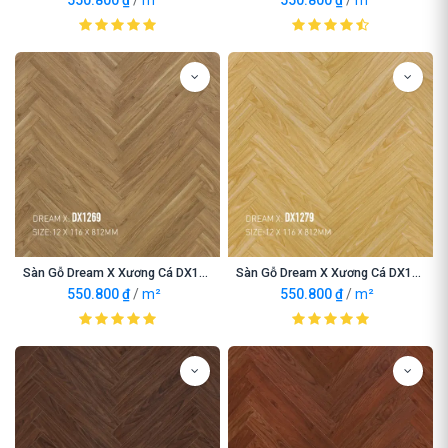
550.800
₫
/
m²
550.800
₫
/
m²
Sàn Gỗ Dream X Xương Cá DX1269
Sàn Gỗ Dream X Xương Cá DX1279
550.800
₫
/
m²
550.800
₫
/
m²