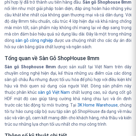
phí hợp lý đã trở thành ưu tiên hàng đầu.
Sàn gỗ Shophouse 8mm
nổi lên như một giải pháp toàn diện, đáp ứng hoàn hảo những yêu
cầu khắt khe nhất của không gian thương mại và cả dân dụng. Với
độ dày 8mm tiêu chuẩn, cấu trúc 4 lớp hiện đại và khả năng chống
mài mòn tốt, sản phẩm này không chỉ mang lại vẻ đẹp sang trọng
mà còn đảm bảo hiệu quả sử dụng lâu dài. Đây là một trong những
dòng
sàn gỗ công nghiệp
được ưa chuộng nhất cho các dự án đòi
hỏi sự cân bằng giữa chất lượng và ngân sách.
Tổng quan về Sàn Gỗ ShopHouse 8mm
Sàn gỗ Shophouse 8mm
được sản xuất tại Việt Nam trên dây
chuyền công nghệ hiện đại, kế thừa những ưu điểm của các dòng
sàn gỗ châu Âu nhưng được tối ưu hóa để phù hợp với điều kiện khí
hậu và thói quen sử dụng của người Việt. Dòng sản phẩm này
thuộc phân khúc
sàn gỗ Việt Nam
chất lượng cao, sử dụng cốt gỗ
HDF mật độ cao giúp tăng cường khả năng chịu lực và ổn định
trước các tác động từ môi trường. Tại
3K Home Warehouse
, chúng
tôi tự hào cung cấp bộ sưu tập sàn gỗ ShopHouse đa dạng về màu
sắc và vân gỗ, cam kết mang đến cho khách hàng, nhà thầu và kiến
trúc sư những lựa chọn tối ưu nhất cho mọi công trình.
Thông số kỹ thuật chi tiết