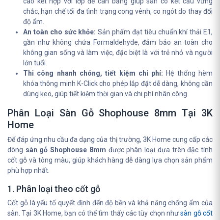
cao kết hợp với lớp đế cân bằng giúp sàn có kết cấu vững
chắc, hạn chế tối đa tình trạng cong vênh, co ngót do thay đổi
độ ẩm.
An toàn cho sức khỏe:
Sản phẩm đạt tiêu chuẩn khí thải E1,
gần như không chứa Formaldehyde, đảm bảo an toàn cho
không gian sống và làm việc, đặc biệt là với trẻ nhỏ và người
lớn tuổi.
Thi công nhanh chóng, tiết kiệm chi phí:
Hệ thống hèm
khóa thông minh K-Click cho phép lắp đặt dễ dàng, không cần
dùng keo, giúp tiết kiệm thời gian và chi phí nhân công.
Phân Loại Sàn Gỗ Shophouse 8mm Tại 3K
Home
Để đáp ứng nhu cầu đa dạng của thị trường, 3K Home cung cấp các
dòng
sàn gỗ Shophouse 8mm
được phân loại dựa trên đặc tính
cốt gỗ và tông màu, giúp khách hàng dễ dàng lựa chọn sản phẩm
phù hợp nhất.
1. Phân loại theo cốt gỗ
Cốt gỗ là yếu tố quyết định đến độ bền và khả năng chống ẩm của
sàn. Tại 3K Home, bạn có thể tìm thấy các tùy chọn như
sàn gỗ cốt