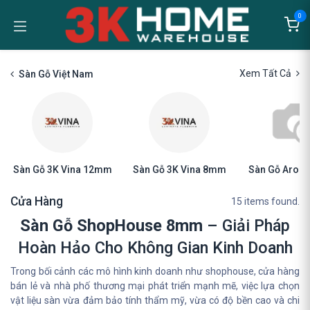
Bỏ qua để đến Nội dung
0
Xem Tất Cả
Sàn Gỗ Việt Nam
Sàn Gỗ 3K Vina 12mm
Sàn Gỗ 3K Vina 8mm
Sàn Gỗ Aro
Cửa Hàng
15 items found.
Sàn Gỗ ShopHouse 8mm
– Giải Pháp
Hoàn Hảo Cho Không Gian Kinh Doanh
Trong bối cảnh các mô hình kinh doanh như shophouse, cửa hàng
bán lẻ và nhà phố thương mại phát triển mạnh mẽ, việc lựa chọn
vật liệu sàn vừa đảm bảo tính thẩm mỹ, vừa có độ bền cao và chi