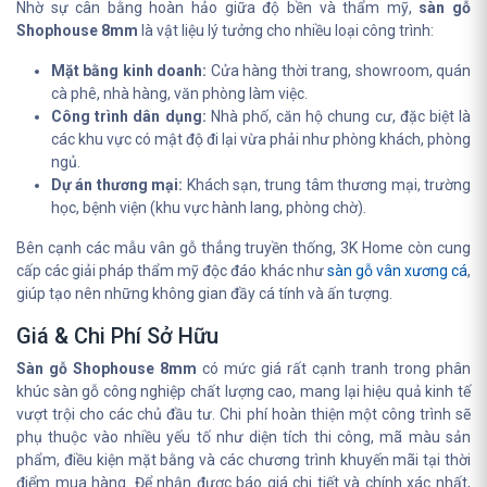
Nhờ sự cân bằng hoàn hảo giữa độ bền và thẩm mỹ,
sàn gỗ
Shophouse 8mm
là vật liệu lý tưởng cho nhiều loại công trình:
Mặt bằng kinh doanh:
Cửa hàng thời trang, showroom, quán
cà phê, nhà hàng, văn phòng làm việc.
Công trình dân dụng:
Nhà phố, căn hộ chung cư, đặc biệt là
các khu vực có mật độ đi lại vừa phải như phòng khách, phòng
ngủ.
Dự án thương mại:
Khách sạn, trung tâm thương mại, trường
học, bệnh viện (khu vực hành lang, phòng chờ).
Bên cạnh các mẫu vân gỗ thẳng truyền thống, 3K Home còn cung
cấp các giải pháp thẩm mỹ độc đáo khác như
sàn gỗ vân xương cá
,
giúp tạo nên những không gian đầy cá tính và ấn tượng.
Giá & Chi Phí Sở Hữu
Sàn gỗ Shophouse 8mm
có mức giá rất cạnh tranh trong phân
khúc sàn gỗ công nghiệp chất lượng cao, mang lại hiệu quả kinh tế
vượt trội cho các chủ đầu tư. Chi phí hoàn thiện một công trình sẽ
phụ thuộc vào nhiều yếu tố như diện tích thi công, mã màu sản
phẩm, điều kiện mặt bằng và các chương trình khuyến mãi tại thời
điểm mua hàng. Để nhận được báo giá chi tiết và chính xác nhất,