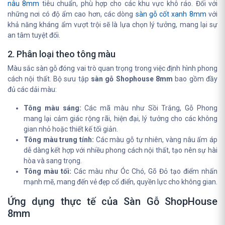
nâu 8mm
tiêu chuẩn, phù hợp cho các khu vực khô ráo. Đối với
những nơi có độ ẩm cao hơn, các dòng
sàn gỗ cốt xanh 8mm
với
khả năng kháng ẩm vượt trội sẽ là lựa chọn lý tưởng, mang lại sự
an tâm tuyệt đối.
2. Phân loại theo tông màu
Màu sắc sàn gỗ đóng vai trò quan trọng trong việc định hình phong
cách nội thất. Bộ sưu tập
sàn gỗ Shophouse 8mm
bao gồm đầy
đủ các dải màu:
Tông màu sáng:
Các mã màu như Sồi Trắng, Gỗ Phong
mang lại cảm giác rộng rãi, hiện đại, lý tưởng cho các không
gian nhỏ hoặc thiết kế tối giản.
Tông màu trung tính:
Các màu gỗ tự nhiên, vàng nâu ấm áp
dễ dàng kết hợp với nhiều phong cách nội thất, tạo nên sự hài
hòa và sang trọng.
Tông màu tối:
Các màu như Óc Chó, Gõ Đỏ tạo điểm nhấn
mạnh mẽ, mang đến vẻ đẹp cổ điển, quyền lực cho không gian.
Ứng dụng thực tế của Sàn Gỗ ShopHouse
8mm