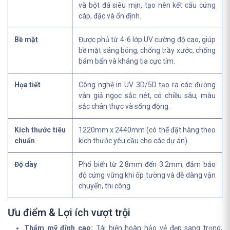
và bột đá siêu mịn, tạo nên kết cấu cứng
cáp, đặc và ổn định.
Bề mặt
Được phủ từ 4-6 lớp UV cường độ cao, giúp
bề mặt sáng bóng, chống trầy xước, chống
bám bẩn và kháng tia cực tím.
Họa tiết
Công nghệ in UV 3D/5D tạo ra các đường
vân giả ngọc sắc nét, có chiều sâu, màu
sắc chân thực và sống động.
Kích thước tiêu
1220mm x 2440mm (có thể đặt hàng theo
chuẩn
kích thước yêu cầu cho các dự án).
Độ dày
Phổ biến từ 2.8mm đến 3.2mm, đảm bảo
độ cứng vững khi ốp tường và dễ dàng vận
chuyển, thi công.
Ưu điểm & Lợi ích vượt trội
Thẩm mỹ đỉnh cao:
Tái hiện hoàn hảo vẻ đẹp sang trọng,