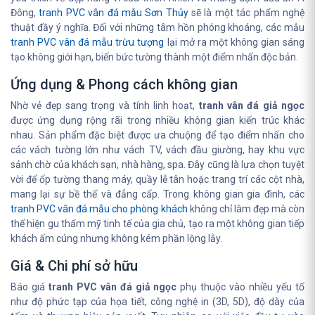
Đông,
tranh PVC vân đá mẫu Sơn Thủy
sẽ là một tác phẩm nghệ
thuật đầy ý nghĩa. Đối với những tâm hồn phóng khoáng, các mẫu
tranh PVC vân đá mẫu trừu tượng
lại mở ra một không gian sáng
tạo không giới hạn, biến bức tường thành một điểm nhấn độc bản.
Ứng dụng & Phong cách không gian
Nhờ vẻ đẹp sang trọng và tính linh hoạt,
tranh vân đá giả ngọc
được ứng dụng rộng rãi trong nhiều không gian kiến trúc khác
nhau. Sản phẩm đặc biệt được ưa chuộng để tạo điểm nhấn cho
các vách tường lớn như vách TV, vách đầu giường, hay khu vực
sảnh chờ của khách sạn, nhà hàng, spa. Đây cũng là lựa chọn tuyệt
vời để ốp tường thang máy, quầy lễ tân hoặc trang trí các cột nhà,
mang lại sự bề thế và đẳng cấp. Trong không gian gia đình, các
tranh PVC vân đá mẫu cho phòng khách
không chỉ làm đẹp mà còn
thể hiện gu thẩm mỹ tinh tế của gia chủ, tạo ra một không gian tiếp
khách ấm cúng nhưng không kém phần lộng lẫy.
Giá & Chi phí sở hữu
Báo giá
tranh PVC vân đá giả ngọc
phụ thuộc vào nhiều yếu tố
như độ phức tạp của họa tiết, công nghệ in (3D, 5D), độ dày của