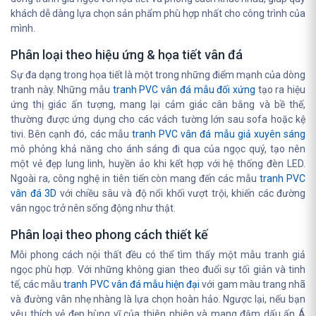
khách dễ dàng lựa chọn sản phẩm phù hợp nhất cho công trình của
mình.
Phân loại theo hiệu ứng & họa tiết vân đá
Sự đa dạng trong họa tiết là một trong những điểm mạnh của dòng
tranh này. Những mẫu
tranh PVC vân đá mẫu đối xứng
tạo ra hiệu
ứng thị giác ấn tượng, mang lại cảm giác cân bằng và bề thế,
thường được ứng dụng cho các vách tường lớn sau sofa hoặc kệ
tivi. Bên cạnh đó, các mẫu
tranh PVC vân đá mẫu giả xuyên sáng
mô phỏng khả năng cho ánh sáng đi qua của ngọc quý, tạo nên
một vẻ đẹp lung linh, huyền ảo khi kết hợp với hệ thống đèn LED.
Ngoài ra, công nghệ in tiên tiến còn mang đến các mẫu
tranh PVC
vân đá 3D
với chiều sâu và độ nổi khối vượt trội, khiến các đường
vân ngọc trở nên sống động như thật.
Phân loại theo phong cách thiết kế
Mỗi phong cách nội thất đều có thể tìm thấy một mẫu tranh giả
ngọc phù hợp. Với những không gian theo đuổi sự tối giản và tinh
tế, các mẫu
tranh PVC vân đá mẫu hiện đại
với gam màu trang nhã
và đường vân nhẹ nhàng là lựa chọn hoàn hảo. Ngược lại, nếu bạn
yêu thích vẻ đẹp hùng vĩ của thiên nhiên và mang đậm dấu ấn Á