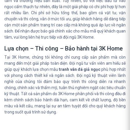
tấm và thương hiệu sản xuất. Tuy nhiên, so với việc đầu tư vào
ngọc cẩm thạch tự nhiên, đây là một giải pháp có chi phí hợp lý hơn
rất nhiều lần. Chi phí sở hữu tổng thể, bao gồm cả vật tư, vận
chuyển và thi công, vẫn ở mức tối ưu, giúp khách hàng dễ dàng tiếp
cận một sản phẩm trang trí cao cấp mà không quá áp lực về ngân
sách. Để nhận được báo giá chính xác cho mẫu mã quý khách quan
tâm, vui lòng liên hệ trực tiếp với đội ngũ 3K Home.
Lựa chọn – Thi công – Bảo hành tại 3K Home
Tại 3K Home, chúng tôi không chỉ cung cấp sản phẩm mà còn
mang đến một giải pháp toàn diện. Đội ngũ tư vấn viên am hiểu sẽ
giúp quý khách lựa chọn mẫu
tranh vân đá giả ngọc
phù hợp nhất
với phong cách thiết kế và ngân sách. Đội ngũ kỹ thuật viên lành
nghề của chúng tôi đảm bảo quy trình thi công diễn ra nhanh
chóng, chính xác và thẩm mỹ, tuân thủ nghiêm ngặt các tiêu chuẩn
kỹ thuật. Tất cả sản phẩm do 3K Home phân phối và thi công đều đi
kèm chính sách bảo hành dài hạn, cam kết về chất lượng, độ bền
màu và kết cấu, mang lại sự an tâm tuyệt đối cho quý khách hàng
trong suốt quá trình sử dụng.