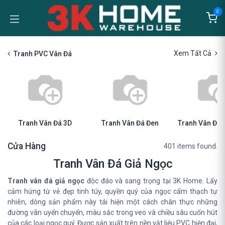
Bỏ qua để đến Nội dung
0
Xem Tất Cả
Tranh PVC Vân Đá
Tranh Vân Đá 3D
Tranh Vân Đá Đen
Tranh Vân Đá 
Cửa Hàng
401 items found.
Tranh Vân Đá Giả Ngọc
Tranh vân đá giả ngọc
độc đáo và sang trọng tại 3K Home. Lấy
cảm hứng từ vẻ đẹp tinh túy, quyền quý của ngọc cẩm thạch tự
nhiên, dòng sản phẩm này tái hiện một cách chân thực những
đường vân uyển chuyển, màu sắc trong veo và chiều sâu cuốn hút
của các loại ngọc quý. Được sản xuất trên nền vật liệu PVC hiện đại,