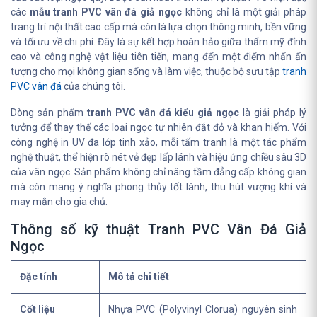
các
mẫu tranh PVC vân đá giả ngọc
không chỉ là một giải pháp
trang trí nội thất cao cấp mà còn là lựa chọn thông minh, bền vững
và tối ưu về chi phí. Đây là sự kết hợp hoàn hảo giữa thẩm mỹ đỉnh
cao và công nghệ vật liệu tiên tiến, mang đến một điểm nhấn ấn
tượng cho mọi không gian sống và làm việc, thuộc bộ sưu tập
tranh
PVC vân đá
của chúng tôi.
Dòng sản phẩm
tranh PVC vân đá kiểu giả ngọc
là giải pháp lý
tưởng để thay thế các loại ngọc tự nhiên đắt đỏ và khan hiếm. Với
công nghệ in UV đa lớp tinh xảo, mỗi tấm tranh là một tác phẩm
nghệ thuật, thể hiện rõ nét vẻ đẹp lấp lánh và hiệu ứng chiều sâu 3D
của vân ngọc. Sản phẩm không chỉ nâng tầm đẳng cấp không gian
mà còn mang ý nghĩa phong thủy tốt lành, thu hút vượng khí và
may mắn cho gia chủ.
Thông số kỹ thuật Tranh PVC Vân Đá Giả
Ngọc
Đặc tính
Mô tả chi tiết
Cốt liệu
Nhựa PVC (Polyvinyl Clorua) nguyên sinh