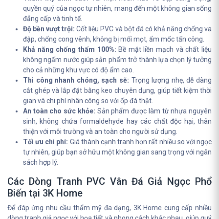
quyền quý của ngọc tự nhiên, mang đến một không gian sống
đẳng cấp và tinh tế.
Độ bền vượt trội:
Cốt liệu PVC và bột đá có khả năng chống va
đập, chống cong vênh, không bị mối mọt, ẩm mốc tấn công.
Khả năng chống thấm 100%:
Bề mặt liền mạch và chất liệu
không ngấm nước giúp sản phẩm trở thành lựa chọn lý tưởng
cho cả những khu vực có độ ẩm cao.
Thi công nhanh chóng, sạch sẽ:
Trọng lượng nhẹ, dễ dàng
cắt ghép và lắp đặt bằng keo chuyên dụng, giúp tiết kiệm thời
gian và chi phí nhân công so với ốp đá thật.
An toàn cho sức khỏe:
Sản phẩm được làm từ nhựa nguyên
sinh, không chứa formaldehyde hay các chất độc hại, thân
thiện với môi trường và an toàn cho người sử dụng.
Tối ưu chi phí:
Giá thành cạnh tranh hơn rất nhiều so với ngọc
tự nhiên, giúp bạn sở hữu một không gian sang trọng với ngân
sách hợp lý.
Các Dòng Tranh PVC Vân Đá Giả Ngọc Phổ
Biến tại 3K Home
Để đáp ứng nhu cầu thẩm mỹ đa dạng, 3K Home cung cấp nhiều
dòng tranh giả ngọc với họa tiết và phong cách khác nhau, giúp quý