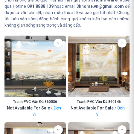
chọn không thể bỏ qua. Hãy liên hệ ngay với
3K Home Warehouse
qua Hotline
091 8888 139
hoặc email
3khome.vn@gmail.com
để
được tư vấn chi tiết, nhận mẫu thực tế và báo giá tốt nhất. Chúng
tôi luôn sẵn sàng đồng hành cùng quý khách kiến tạo nên những
không gian sống sang trọng và đẳng cấp.
Tranh PVC Vân Đá 860536
Tranh PVC Vân Đá 860146
Not Available For Sale
/
Đơn
Not Available For Sale
/
Đơn
vị
vị