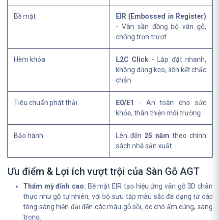
Bề mặt
EIR (Embossed in Register)
- Vân sần đồng bộ vân gỗ,
chống trơn trượt
Hèm khóa
L2C Click
- Lắp đặt nhanh,
không dùng keo, liên kết chắc
chắn
Tiêu chuẩn phát thải
E0/E1
- An toàn cho sức
khỏe, thân thiện môi trường
Bảo hành
Lên đến
25 năm
theo chính
sách nhà sản xuất
Ưu điểm & Lợi ích vượt trội của Sàn Gỗ AGT
Thẩm mỹ đỉnh cao:
Bề mặt EIR tạo hiệu ứng vân gỗ 3D chân
thực như gỗ tự nhiên, với bộ sưu tập màu sắc đa dạng từ các
tông sáng hiện đại đến các màu gỗ sồi, óc chó ấm cúng, sang
trọng.