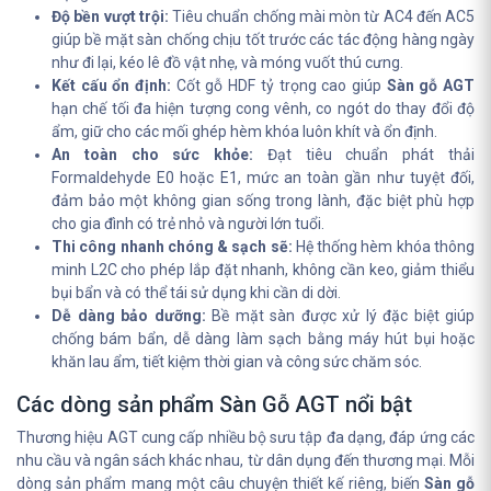
Độ bền vượt trội:
Tiêu chuẩn chống mài mòn từ AC4 đến AC5
giúp bề mặt sàn chống chịu tốt trước các tác động hàng ngày
như đi lại, kéo lê đồ vật nhẹ, và móng vuốt thú cưng.
Kết cấu ổn định:
Cốt gỗ HDF tỷ trọng cao giúp
Sàn gỗ AGT
hạn chế tối đa hiện tượng cong vênh, co ngót do thay đổi độ
ẩm, giữ cho các mối ghép hèm khóa luôn khít và ổn định.
An toàn cho sức khỏe:
Đạt tiêu chuẩn phát thải
Formaldehyde E0 hoặc E1, mức an toàn gần như tuyệt đối,
đảm bảo một không gian sống trong lành, đặc biệt phù hợp
cho gia đình có trẻ nhỏ và người lớn tuổi.
Thi công nhanh chóng & sạch sẽ:
Hệ thống hèm khóa thông
minh L2C cho phép lắp đặt nhanh, không cần keo, giảm thiểu
bụi bẩn và có thể tái sử dụng khi cần di dời.
Dễ dàng bảo dưỡng:
Bề mặt sàn được xử lý đặc biệt giúp
chống bám bẩn, dễ dàng làm sạch bằng máy hút bụi hoặc
khăn lau ẩm, tiết kiệm thời gian và công sức chăm sóc.
Các dòng sản phẩm Sàn Gỗ AGT nổi bật
Thương hiệu AGT cung cấp nhiều bộ sưu tập đa dạng, đáp ứng các
nhu cầu và ngân sách khác nhau, từ dân dụng đến thương mại. Mỗi
dòng sản phẩm mang một câu chuyện thiết kế riêng, biến
Sàn gỗ