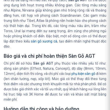
Nhờ sự đa dạng về màu sắc và quy cách,
Sàn gỗ AGT
có thể được
ứng dụng linh hoạt trong nhiều không gian. Các tông màu sáng
như Alpine, Nirvana giúp không gian nhỏ trông rộng rãi và thoáng
đãng hơn, rất hợp với phong cách Scandinavian. Các gam màu
trung tính như Tibet, Atlas là phông nền hoàn hảo cho phong cách
nội thất hiện đại. Trong khi đó, các tông màu nâu ấm, trầm như
Toros, Ural lại mang đến sự sang trọng, ấm cúng cho phòng ngủ
hoặc phòng khách cổ điển. Đặc biệt, một số dòng còn có thể được
lắp đặt theo kiểu
sàn gỗ xương cá
, tạo điểm nhấn nghệ thuật độc
đáo.
Báo giá và chi phí hoàn thiện Sàn Gỗ AGT
Chi phí để sở hữu
Sàn gỗ AGT
phụ thuộc vào nhiều yếu tố như:
dòng sản phẩm (Effect, Natura, Concept), độ dày (8mm, 10mm,
12mm), diện tích thi công, và chi phí các loại
phụ kiện sàn gỗ
đi kèm
(len chân tường, nẹp, xốp lót). Mức giá có thể thay đổi theo từng
thời điểm và các chương trình khuyến mãi từ nhà phân phối. Để có
được báo giá chính xác và tối ưu nhất, quý khách hàng vui lòng liên
hệ trực tiếp với 3K Home để được tư vấn và khảo sát mặt bằng
miễn phí.
Hướng dẫn thi công và bảo dưỡng