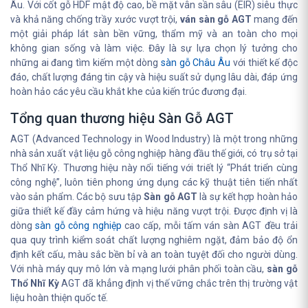
Âu. Với cốt gỗ HDF mật độ cao, bề mặt vân sần sâu (EIR) siêu thực
và khả năng chống trầy xước vượt trội,
ván sàn gỗ AGT
mang đến
một giải pháp lát sàn bền vững, thẩm mỹ và an toàn cho mọi
không gian sống và làm việc. Đây là sự lựa chọn lý tưởng cho
những ai đang tìm kiếm một dòng
sàn gỗ Châu Âu
với thiết kế độc
đáo, chất lượng đáng tin cậy và hiệu suất sử dụng lâu dài, đáp ứng
hoàn hảo các yêu cầu khắt khe của kiến trúc đương đại.
Tổng quan thương hiệu Sàn Gỗ AGT
AGT (Advanced Technology in Wood Industry) là một trong những
nhà sản xuất vật liệu gỗ công nghiệp hàng đầu thế giới, có trụ sở tại
Thổ Nhĩ Kỳ. Thương hiệu này nổi tiếng với triết lý “Phát triển cùng
công nghệ”, luôn tiên phong ứng dụng các kỹ thuật tiên tiến nhất
vào sản phẩm. Các bộ sưu tập
Sàn gỗ AGT
là sự kết hợp hoàn hảo
giữa thiết kế đầy cảm hứng và hiệu năng vượt trội. Được định vị là
dòng
sàn gỗ công nghiệp
cao cấp, mỗi tấm ván sàn AGT đều trải
qua quy trình kiểm soát chất lượng nghiêm ngặt, đảm bảo độ ổn
định kết cấu, màu sắc bền bỉ và an toàn tuyệt đối cho người dùng.
Với nhà máy quy mô lớn và mạng lưới phân phối toàn cầu,
sàn gỗ
Thổ Nhĩ Kỳ
AGT đã khẳng định vị thế vững chắc trên thị trường vật
liệu hoàn thiện quốc tế.