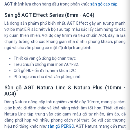
AGT
thành lựa chọn hàng đầu trong phân khúc
sàn gỗ cao cấp
.
Sàn gỗ AGT Effect Series (8mm - AC4)
Là dòng sản phẩm phổ biến nhất, AGT Effect gây ấn tượng mạnh
với bề mặt EIR sắc nét và bộ sưu tập màu sắc lấy cảm hứng từ các
kỳ quan thiên nhiên. Với độ dày 8mm và tiêu chuẩn AC4, đây là lựa
chọn lý tưởng cho các không gian nhà ở như phòng khách, phòng
ngủ và các văn phòng có mật độ đi lại trung bình.
Thiết kế vân gỗ đồng bộ chân thực.
Tiêu chuẩn chống mài mòn AC4-32.
Cốt gỗ HDF ổn định, hèm khóa L2C.
Phù hợp cho nhà ở và văn phòng nhỏ.
Sàn gỗ AGT Natura Line & Natura Plus (10mm -
AC4)
Dòng Natura nâng cấp trải nghiệm với độ dày 10mm, mang lại cảm
giác bước đi đầm chắc và khả năng cách âm tốt hơn. Thiết kế của
Natura Line tập trung vào các gam màu gỗ tự nhiên, ấm áp, dễ
dàng phối hợp với nhiều phong cách nội thất. So với các thương
hiệu nổi tiếng khác như
sàn gỗ PERGO
, AGT Natura mang đến một