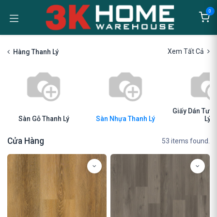
Bỏ qua để đến Nội dung
0
Xem Tất Cả
Hàng Thanh Lý
Giấy Dán Tườ
Sàn Gỗ Thanh Lý
Sàn Nhựa Thanh Lý
Lý
Cửa Hàng
53 items found.