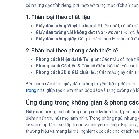
có những đặc tính riêng, phù hợp với từng mục đích sử dụn
1. Phân loại theo chất liệu
Giấy dán tường Vinyl:
Là loại phổ biến nhất, có bề mặ
Giấy dán tường vải không dệt (Non-woven):
Được là
Giấy dán tường giấy:
Có giá thành hợp lý, mẫu mã đa
2. Phân loại theo phong cách thiết kế
Phong cách Hiện đại & Tối giản:
Các mẫu có họa tiết
Phong cách Cổ điển & Tân cổ điển:
Nổi bật với các 
Phong cách 3D & Giả chất liệu:
Các mẫu giấy dán tườ
Bên cạnh các dòng giấy dán tường truyền thống, để mang đ
trong nhà
, giúp tạo điểm nhấn độc đáo và tăng cường độ 
Ứng dụng trong không gian & phong cách
Giấy dán tường
có tính ứng dụng cực kỳ linh hoạt, phù hợ
điểm nhấn thu hút mọi ánh nhìn. Trong phòng ngủ, những g
kẻ sọc giúp tăng sự tập trung và chuyên nghiệp. Ngoài r
thương hiệu và mang lại trải nghiệm độc đáo cho khách hà