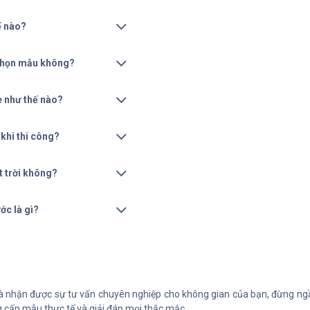
ế nào?
 chọn mẫu không?
e như thế nào?
 khi thi công?
t trời không?
ớc là gì?
 nhận được sự tư vấn chuyên nghiệp cho không gian của bạn, đừng ngần 
 cấp mẫu thực tế và giải đáp mọi thắc mắc.