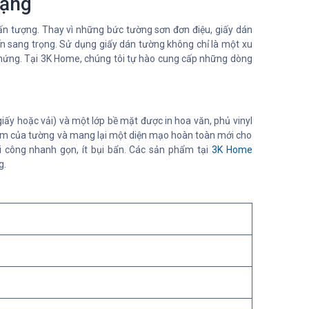
Dạng
 ấn tượng. Thay vì những bức tường sơn đơn điệu, giấy dán
ến sang trọng. Sử dụng giấy dán tường không chỉ là một xu
hứng. Tại 3K Home, chúng tôi tự hào cung cấp những dòng
iấy hoặc vải) và một lớp bề mặt được in hoa văn, phủ vinyl
 điểm của tường và mang lại một diện mạo hoàn toàn mới cho
hi công nhanh gọn, ít bụi bẩn. Các sản phẩm tại
3K Home
g.