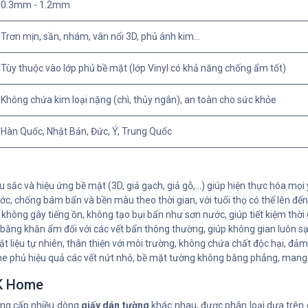
0.3mm - 1.2mm
Trơn mịn, sần, nhám, vân nổi 3D, phủ ánh kim...
Tùy thuộc vào lớp phủ bề mặt (lớp Vinyl có khả năng chống ẩm tốt)
Không chứa kim loại nặng (chì, thủy ngân), an toàn cho sức khỏe
Hàn Quốc, Nhật Bản, Đức, Ý, Trung Quốc
c và hiệu ứng bề mặt (3D, giả gạch, giả gỗ,...) giúp hiện thực hóa mọi ý
ớc, chống bám bẩn và bền màu theo thời gian, với tuổi thọ có thể lên đế
 không gây tiếng ồn, không tạo bụi bẩn như sơn nước, giúp tiết kiệm thời
 bằng khăn ẩm đối với các vết bẩn thông thường, giúp không gian luôn sạ
liệu tự nhiên, thân thiện với môi trường, không chứa chất độc hại, đảm b
he phủ hiệu quả các vết nứt nhỏ, bề mặt tường không bằng phẳng, mang 
3K Home
ung cấp nhiều dòng
giấy dán tường
khác nhau, được phân loại dựa trên c