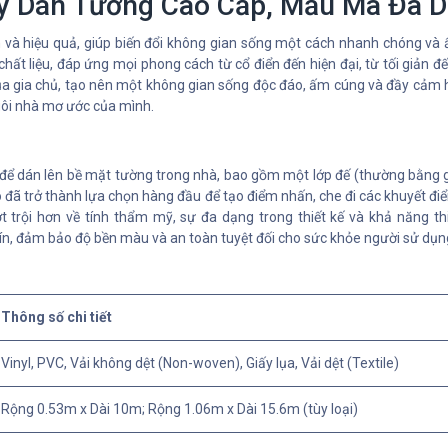
y Dán Tường Cao Cấp, Mẫu Mã Đa 
nh và hiệu quả, giúp biến đổi không gian sống một cách nhanh chóng và
ất liệu, đáp ứng mọi phong cách từ cổ điển đến hiện đại, từ tối giản đ
a gia chủ, tạo nên một không gian sống độc đáo, ấm cúng và đầy cảm 
gôi nhà mơ ước của mình.
ng để dán lên bề mặt tường trong nhà, bao gồm một lớp đế (thường bằng g
 nó đã trở thành lựa chọn hàng đầu để tạo điểm nhấn, che đi các khuyết
t trội hơn về tính thẩm mỹ, sự đa dạng trong thiết kế và khả năng t
tín, đảm bảo độ bền màu và an toàn tuyệt đối cho sức khỏe người sử dụn
Thông số chi tiết
Vinyl, PVC, Vải không dệt (Non-woven), Giấy lụa, Vải dệt (Textile)
Rộng 0.53m x Dài 10m; Rộng 1.06m x Dài 15.6m (tùy loại)