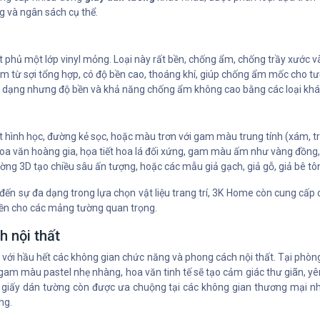
g và ngân sách cụ thể.
t phủ một lớp vinyl mỏng. Loại này rất bền, chống ẩm, chống trầy xước và
m từ sợi tổng hợp, có độ bền cao, thoáng khí, giúp chống ẩm mốc cho tư
 dạng nhưng độ bền và khả năng chống ẩm không cao bằng các loại khác
 hình học, đường kẻ sọc, hoặc màu trơn với gam màu trung tính (xám, trắng
hoa văn hoàng gia, họa tiết hoa lá đối xứng, gam màu ấm như vàng đồng,
ng 3D tạo chiều sâu ấn tượng, hoặc các mẫu giả gạch, giả gỗ, giả bê tô
ến sự đa dạng trong lựa chọn vật liệu trang trí, 3K Home còn cung cấp 
bền cho các mảng tường quan trọng.
 nội thất
p với hầu hết các không gian chức năng và phong cách nội thất. Tại phòn
am màu pastel nhẹ nhàng, hoa văn tinh tế sẽ tạo cảm giác thư giãn, yên
a, giấy dán tường còn được ưa chuộng tại các không gian thương mại n
ng.