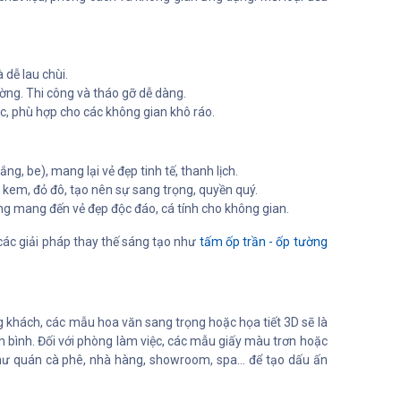
 dễ lau chùi.
ờng. Thi công và tháo gỡ dễ dàng.
, phù hợp cho các không gian khô ráo.
, be), mang lại vẻ đẹp tinh tế, thanh lịch.
 kem, đỏ đô, tạo nên sự sang trọng, quyền quý.
ng mang đến vẻ đẹp độc đáo, cá tính cho không gian.
các giải pháp thay thế sáng tạo như
tấm ốp trần - ốp tường
g khách, các mẫu hoa văn sang trọng hoặc họa tiết 3D sẽ là
 bình. Đối với phòng làm việc, các mẫu giấy màu trơn hoặc
hư quán cà phê, nhà hàng, showroom, spa... để tạo dấu ấn