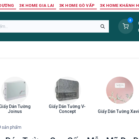
 DƯƠNG
3K HOME GIA LAI
3K HOME GÒ VẤP
3K HOME KHÁNH 
0
Sàn Nhựa
Sàn Gỗ Tự Nhiên
Trang Trí Tường
Tr
Giấy Dán Tường
Giấy Dán Tường V-
Joinus
Concept
Giấy Dán Tường Xav
9 sản phẩm