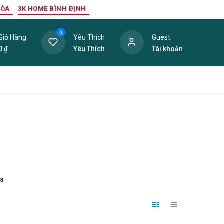
HÒA
3K HOME BÌNH ĐỊNH
0
Giỏ Hàng
Yêu Thích
Guest
0
₫
Yêu Thích
Tài khoản
ang Trí Nội Thất
Tấm Lợp
Phụ Kiện
Hàng Thanh L
ia