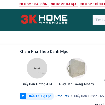
Bỏ qua để đến Nội dung
3K HOME SÀI GÒN
3K HOME BÀ RỊA
3K HOME BÌNH
Gỗ Ngoài Trời
Sàn Gỗ Công Nghiệp
Khám Phá Theo Danh Mục
Giấy Dán Tường A+A
Giấy Dán Tường Albany
Hiển Thị Bộ Lọc
Products
Giấy Dán Tường
- 65