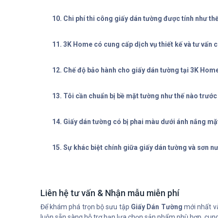
10. Chi phí thi công giấy dán tường được tính như th
11. 3K Home có cung cấp dịch vụ thiết kế và tư vấn
12. Chế độ bảo hành cho giấy dán tường tại 3K Hom
13. Tôi cần chuẩn bị bề mặt tường như thế nào trước
14. Giấy dán tường có bị phai màu dưới ánh nắng mặ
15. Sự khác biệt chính giữa giấy dán tường và sơn nư
Liên hệ tư vấn & Nhận mẫu miễn phí
Để khám phá trọn bộ sưu tập
Giấy Dán Tường
mới nhất và
luôn sẵn sàng hỗ trợ bạn lựa chọn sản phẩm phù hợp, cung