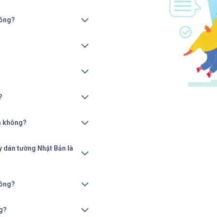
hông?
?
ià không?
y dán tường Nhật Bản là
hông?
g?