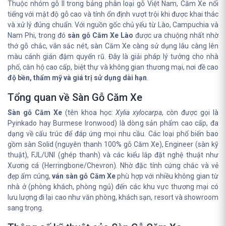
Thuộc nhóm gỗ II trong bảng phân loại gỗ Việt Nam, Căm Xe nổi
tiếng với mật độ gỗ cao và tính ổn định vượt trội khi được khai thác
và xử lý đúng chuẩn. Với nguồn gốc chủ yếu từ Lào, Campuchia và
Nam Phi, trong đó
sàn gỗ Căm Xe Lào
được ưa chuộng nhất nhờ
thớ gỗ chắc, vân sắc nét, sàn Căm Xe càng sử dụng lâu càng lên
màu cánh gián đậm quyến rũ. Đây là giải pháp lý tưởng cho nhà
phố, căn hộ cao cấp, biệt thự và không gian thương mại, nơi đề cao
độ bền, thẩm mỹ và giá trị sử dụng dài hạn
.
Tổng quan về Sàn Gỗ Căm Xe
Sàn gỗ Căm Xe
(tên khoa học:
Xylia xylocarpa
, còn được gọi là
Pyinkado hay Burmese Ironwood) là dòng sản phẩm cao cấp, đa
dạng về cấu trúc để đáp ứng mọi nhu cầu. Các loại phổ biến bao
gồm sàn Solid (nguyên thanh 100% gỗ Căm Xe), Engineer (sàn kỹ
thuật), FJL/UNI (ghép thanh) và các kiểu lắp đặt nghệ thuật như
Xương cá (Herringbone/Chevron). Nhờ đặc tính cứng chắc và vẻ
đẹp ấm cúng,
ván sàn gỗ Căm Xe
phù hợp với nhiều không gian từ
nhà ở (phòng khách, phòng ngủ) đến các khu vực thương mại có
lưu lượng đi lại cao như văn phòng, khách sạn, resort và showroom
sang trọng.