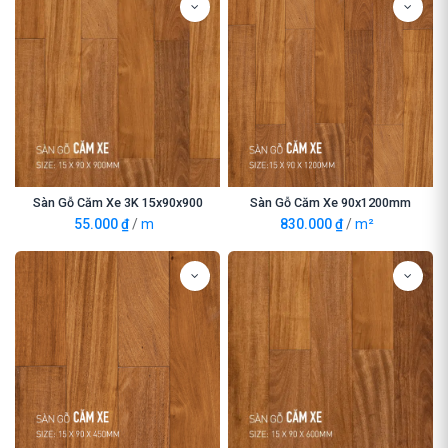
Sàn Gỗ Căm Xe 3K 15x90x900
Sàn Gỗ Căm Xe 90x1200mm
55.000
₫
/
m
830.000
₫
/
m²