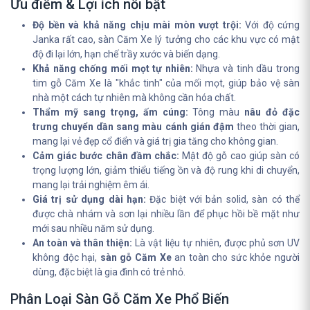
Ưu điểm & Lợi ích nổi bật
Độ bền và khả năng chịu mài mòn vượt trội:
Với độ cứng
Janka rất cao, sàn Căm Xe lý tưởng cho các khu vực có mật
độ đi lại lớn, hạn chế trầy xước và biến dạng.
Khả năng chống mối mọt tự nhiên:
Nhựa và tinh dầu trong
tim gỗ Căm Xe là "khắc tinh" của mối mọt, giúp bảo vệ sàn
nhà một cách tự nhiên mà không cần hóa chất.
Thẩm mỹ sang trọng, ấm cúng:
Tông màu
nâu đỏ đặc
trưng chuyển dần sang màu cánh gián đậm
theo thời gian,
mang lại vẻ đẹp cổ điển và giá trị gia tăng cho không gian.
Cảm giác bước chân đầm chắc:
Mật độ gỗ cao giúp sàn có
trọng lượng lớn, giảm thiểu tiếng ồn và độ rung khi di chuyển,
mang lại trải nghiệm êm ái.
Giá trị sử dụng dài hạn:
Đặc biệt với bản solid, sàn có thể
được chà nhám và sơn lại nhiều lần để phục hồi bề mặt như
mới sau nhiều năm sử dụng.
An toàn và thân thiện:
Là vật liệu tự nhiên, được phủ sơn UV
không độc hại,
sàn gỗ Căm Xe
an toàn cho sức khỏe người
dùng, đặc biệt là gia đình có trẻ nhỏ.
Phân Loại Sàn Gỗ Căm Xe Phổ Biến