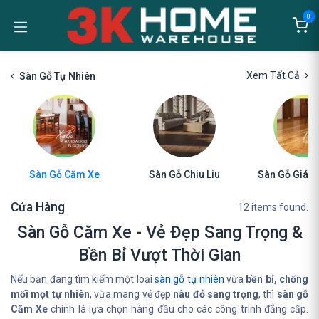
Bỏ qua để đến Nội dung
0
Xem Tất Cả
Sàn Gỗ Tự Nhiên
Sàn Gỗ Căm Xe
Sàn Gỗ Chiu Liu
Sàn Gỗ Giá Tỵ
Cửa Hàng
12 items found.
Sàn Gỗ Căm Xe - Vẻ Đẹp Sang Trọng &
Bền Bỉ Vượt Thời Gian
Nếu bạn đang tìm kiếm một loại
sàn gỗ tự nhiên
vừa
bền bỉ, chống
mối mọt tự nhiên
, vừa mang vẻ đẹp
nâu đỏ sang trọng
, thì
sàn gỗ
Căm Xe
chính là lựa chọn hàng đầu cho các công trình đẳng cấp.