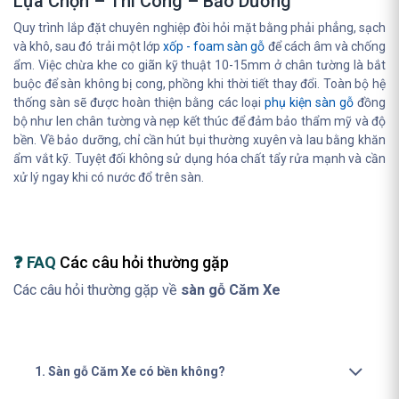
Lựa Chọn – Thi Công – Bảo Dưỡng
Quy trình lắp đặt chuyên nghiệp đòi hỏi mặt bằng phải phẳng, sạch
và khô, sau đó trải một lớp
xốp - foam sàn gỗ
để cách âm và chống
ẩm. Việc chừa khe co giãn kỹ thuật 10-15mm ở chân tường là bắt
buộc để sàn không bị cong, phồng khi thời tiết thay đổi. Toàn bộ hệ
thống sàn sẽ được hoàn thiện bằng các loại
phụ kiện sàn gỗ
đồng
bộ như len chân tường và nẹp kết thúc để đảm bảo thẩm mỹ và độ
bền. Về bảo dưỡng, chỉ cần hút bụi thường xuyên và lau bằng khăn
ẩm vắt kỹ. Tuyệt đối không sử dụng hóa chất tẩy rửa mạnh và cần
xử lý ngay khi có nước đổ trên sàn.
❓ FAQ
Các câu hỏi thường gặp
Các câu hỏi thường gặp về
sàn gỗ Căm Xe
1. Sàn gỗ Căm Xe có bền không?