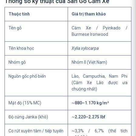
Thông số kỹ thuật của Sàn Gỗ Căm Xe
Thuộc tính
Giá trị tham khảo
Tên gỗ
Căm Xe / Pyinkado /
Burmese Ironwood
Tên khoa học
Xylia xylocarpa
Nhóm gỗ
Nhóm II (Việt Nam)
Nguồn gốc phổ biến
Lào, Campuchia, Nam Phi
(Căm Xe Lào được ưa
chuộng nhất)
Mật độ (15% MC)
~
880–1.170 kg/m³
Độ cứng Janka (khô)
~
2.220–2.275 lbf
Co rút xuyên tâm / tiếp tuyến
~3,3% / 6,7% (thể tích