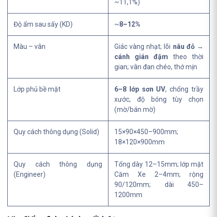
~11,1%)
Độ ẩm sau sấy (KD)
~
8–12%
Màu – vân
Giác vàng nhạt; lõi
nâu đỏ
→
cánh gián đậm
theo thời
gian; vân đan chéo, thớ mịn
Lớp phủ bề mặt
6–8 lớp sơn UV
, chống trầy
xước, độ bóng tùy chọn
(mờ/bán mờ)
Quy cách thông dụng (Solid)
15×90×450–900mm;
18×120×900mm
Quy cách thông dụng
Tổng dày 12–15mm; lớp mặt
(Engineer)
Căm Xe 2–4mm; rộng
90/120mm; dài 450–
1200mm