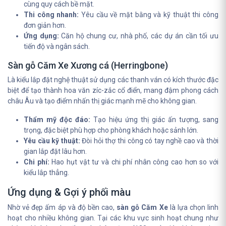
cùng quy cách bề mặt.
Thi công nhanh:
Yêu cầu về mặt bằng và kỹ thuật thi công
đơn giản hơn.
Ứng dụng:
Căn hộ chung cư, nhà phố, các dự án cần tối ưu
tiến độ và ngân sách.
Sàn gỗ Căm Xe Xương cá (Herringbone)
Là kiểu lắp đặt nghệ thuật sử dụng các thanh ván có kích thước đặc
biệt để tạo thành hoa văn zíc-zắc cổ điển, mang đậm phong cách
châu Âu và tạo điểm nhấn thị giác mạnh mẽ cho không gian.
Thẩm mỹ độc đáo:
Tạo hiệu ứng thị giác ấn tượng, sang
trọng, đặc biệt phù hợp cho phòng khách hoặc sảnh lớn.
Yêu cầu kỹ thuật:
Đòi hỏi thợ thi công có tay nghề cao và thời
gian lắp đặt lâu hơn.
Chi phí:
Hao hụt vật tư và chi phí nhân công cao hơn so với
kiểu lắp thẳng.
Ứng dụng & Gợi ý phối màu
Nhờ vẻ đẹp ấm áp và độ bền cao,
sàn gỗ Căm Xe
là lựa chọn linh
hoạt cho nhiều không gian. Tại các khu vực sinh hoạt chung như