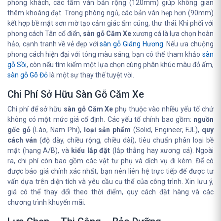
phòng khách, các tấm ván bản rộng (120mm) giúp không gian
thêm khoáng đạt. Trong phòng ngủ, các bản ván hẹp hơn (90mm)
kết hợp bề mặt sơn mờ tạo cảm giác ấm cúng, thư thái. Khi phối với
phong cách Tân cổ điển,
sàn gỗ Căm Xe
xương cá là lựa chọn hoàn
hảo, cạnh tranh về vẻ đẹp với
sàn gỗ Giáng Hương
. Nếu ưa chuộng
phong cách hiện đại với tông màu sáng, bạn có thể tham khảo
sàn
gỗ Sồi
, còn nếu tìm kiếm một lựa chọn cùng phân khúc màu đỏ ấm,
sàn gỗ Gõ Đỏ
là một sự thay thế tuyệt vời.
Chi Phí Sở Hữu Sàn Gỗ Căm Xe
Chi phí để sở hữu
sàn gỗ Căm Xe
phụ thuộc vào nhiều yếu tố chứ
không có một mức giá cố định. Các yếu tố chính bao gồm:
nguồn
gốc gỗ
(Lào, Nam Phi),
loại sản phẩm
(Solid, Engineer, FJL),
quy
cách ván
(độ dày, chiều rộng, chiều dài), tiêu chuẩn phân loại bề
mặt (hạng A/B), và
kiểu lắp đặt
(lắp thẳng hay xương cá). Ngoài
ra, chi phí còn bao gồm các vật tư phụ và dịch vụ đi kèm. Để có
được báo giá chính xác nhất, bạn nên liên hệ trực tiếp để được tư
vấn dựa trên diện tích và yêu cầu cụ thể của công trình. Xin lưu ý,
giá có thể thay đổi theo thời điểm, quy cách đặt hàng và các
chương trình khuyến mãi.