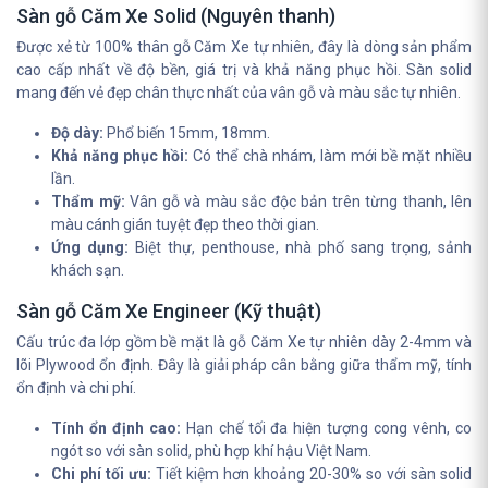
Sàn gỗ Căm Xe Solid (Nguyên thanh)
Được xẻ từ 100% thân gỗ Căm Xe tự nhiên, đây là dòng sản phẩm
cao cấp nhất về độ bền, giá trị và khả năng phục hồi. Sàn solid
mang đến vẻ đẹp chân thực nhất của vân gỗ và màu sắc tự nhiên.
Độ dày:
Phổ biến 15mm, 18mm.
Khả năng phục hồi:
Có thể chà nhám, làm mới bề mặt nhiều
lần.
Thẩm mỹ:
Vân gỗ và màu sắc độc bản trên từng thanh, lên
màu cánh gián tuyệt đẹp theo thời gian.
Ứng dụng:
Biệt thự, penthouse, nhà phố sang trọng, sảnh
khách sạn.
Sàn gỗ Căm Xe Engineer (Kỹ thuật)
Cấu trúc đa lớp gồm bề mặt là gỗ Căm Xe tự nhiên dày 2-4mm và
lõi Plywood ổn định. Đây là giải pháp cân bằng giữa thẩm mỹ, tính
ổn định và chi phí.
Tính ổn định cao:
Hạn chế tối đa hiện tượng cong vênh, co
ngót so với sàn solid, phù hợp khí hậu Việt Nam.
Chi phí tối ưu:
Tiết kiệm hơn khoảng 20-30% so với sàn solid