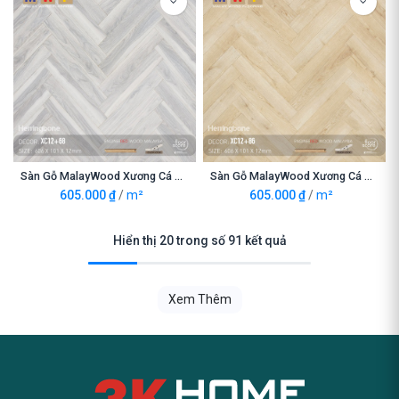
Sàn Gỗ MalayWood Xương Cá XC12+68
Sàn Gỗ MalayWood Xương Cá XC12+86
605.000
₫
/
m²
605.000
₫
/
m²
Hiển thị 20 trong số 91 kết quả
Xem Thêm