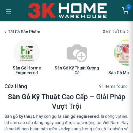
Bỏ qua để đến Nội dung
0
Xem Tất Cả
Tất Cả Sản Phẩm
Sàn Gỗ Horme
Sàn Gỗ Kỹ Thuật Xương
Engineered
Cá
Sàn Gỗ Mal
Cửa Hàng
91 items found.
Sàn Gỗ Kỹ Thuật
Cao Cấp – Giải Pháp
Vượt Trội
Sàn gỗ kỹ thuật
, hay còn gọi là
sàn gỗ engineered
, là dòng vật liệu
lát sàn cao cấp đang ngày càng được ưa chuộng tại Việt Nam. Đây
là sự kết hợp hoàn hảo giữa vẻ đẹp sang trọng của gỗ tự nhiên và