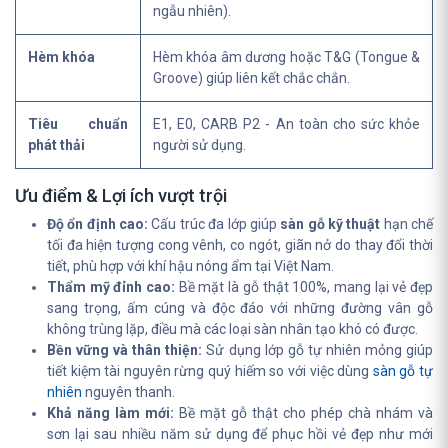
ngẫu nhiên).
Hèm khóa
Hèm khóa âm dương hoặc T&G (Tongue &
Groove) giúp liên kết chắc chắn.
Tiêu chuẩn
E1, E0, CARB P2 - An toàn cho sức khỏe
phát thải
người sử dụng.
Ưu điểm & Lợi ích vượt trội
Độ ổn định cao:
Cấu trúc đa lớp giúp
sàn gỗ kỹ thuật
hạn chế
tối đa hiện tượng cong vênh, co ngót, giãn nở do thay đổi thời
tiết, phù hợp với khí hậu nóng ẩm tại Việt Nam.
Thẩm mỹ đỉnh cao:
Bề mặt là gỗ thật 100%, mang lại vẻ đẹp
sang trọng, ấm cúng và độc đáo với những đường vân gỗ
không trùng lặp, điều mà các loại sàn nhân tạo khó có được.
Bền vững và thân thiện:
Sử dụng lớp gỗ tự nhiên mỏng giúp
tiết kiệm tài nguyên rừng quý hiếm so với việc dùng
sàn gỗ tự
nhiên
nguyên thanh.
Khả năng làm mới:
Bề mặt gỗ thật cho phép chà nhám và
sơn lại sau nhiều năm sử dụng để phục hồi vẻ đẹp như mới