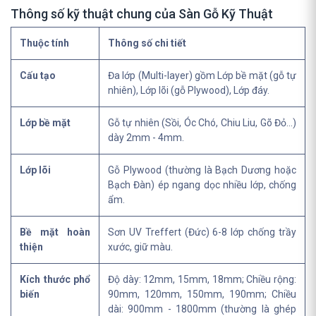
Thông số kỹ thuật chung của Sàn Gỗ Kỹ Thuật
Thuộc tính
Thông số chi tiết
Cấu tạo
Đa lớp (Multi-layer) gồm Lớp bề mặt (gỗ tự
nhiên), Lớp lõi (gỗ Plywood), Lớp đáy.
Lớp bề mặt
Gỗ tự nhiên (Sồi, Óc Chó, Chiu Liu, Gõ Đỏ...)
dày 2mm - 4mm.
Lớp lõi
Gỗ Plywood (thường là Bạch Dương hoặc
Bạch Đàn) ép ngang dọc nhiều lớp, chống
ẩm.
Bề mặt hoàn
Sơn UV Treffert (Đức) 6-8 lớp chống trầy
thiện
xước, giữ màu.
Kích thước phổ
Độ dày: 12mm, 15mm, 18mm; Chiều rộng:
biến
90mm, 120mm, 150mm, 190mm; Chiều
dài: 900mm - 1800mm (thường là ghép