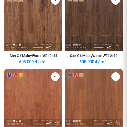
Sàn Gỗ MalayWood WE12+88
Sàn Gỗ MalayWood WE12+89
605.000
₫
/
m²
605.000
₫
/
m²