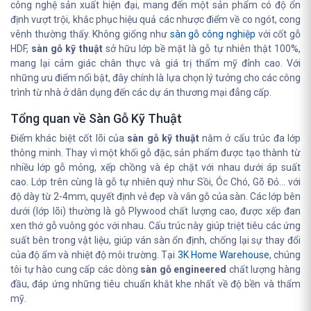
công nghệ sản xuất hiện đại, mang đến một sản phẩm có độ ổn
định vượt trội, khắc phục hiệu quả các nhược điểm về co ngót, cong
vênh thường thấy. Không giống như
sàn gỗ công nghiệp
với cốt gỗ
HDF,
sàn gỗ kỹ thuật
sở hữu lớp bề mặt là gỗ tự nhiên thật 100%,
mang lại cảm giác chân thực và giá trị thẩm mỹ đỉnh cao. Với
những ưu điểm nổi bật, đây chính là lựa chọn lý tưởng cho các công
trình từ nhà ở dân dụng đến các dự án thương mại đẳng cấp.
Tổng quan về Sàn Gỗ Kỹ Thuật
Điểm khác biệt cốt lõi của
sàn gỗ kỹ thuật
nằm ở cấu trúc đa lớp
thông minh. Thay vì một khối gỗ đặc, sản phẩm được tạo thành từ
nhiều lớp gỗ mỏng, xếp chồng và ép chặt với nhau dưới áp suất
cao. Lớp trên cùng là gỗ tự nhiên quý như Sồi, Óc Chó, Gõ Đỏ... với
độ dày từ 2-4mm, quyết định vẻ đẹp và vân gỗ của sàn. Các lớp bên
dưới (lớp lõi) thường là gỗ Plywood chất lượng cao, được xếp đan
xen thớ gỗ vuông góc với nhau. Cấu trúc này giúp triệt tiêu các ứng
suất bên trong vật liệu, giúp ván sàn ổn định, chống lại sự thay đổi
của độ ẩm và nhiệt độ môi trường. Tại
3K Home Warehouse
, chúng
tôi tự hào cung cấp các dòng
sàn gỗ engineered
chất lượng hàng
đầu, đáp ứng những tiêu chuẩn khắt khe nhất về độ bền và thẩm
mỹ.