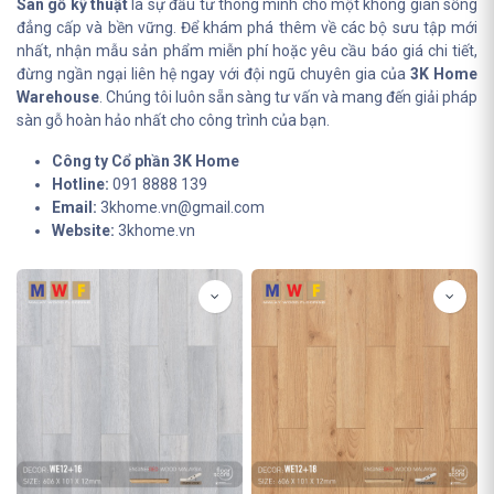
Sàn gỗ kỹ thuật
là sự đầu tư thông minh cho một không gian sống
đẳng cấp và bền vững. Để khám phá thêm về các bộ sưu tập mới
nhất, nhận mẫu sản phẩm miễn phí hoặc yêu cầu báo giá chi tiết,
đừng ngần ngại liên hệ ngay với đội ngũ chuyên gia của
3K Home
Warehouse
. Chúng tôi luôn sẵn sàng tư vấn và mang đến giải pháp
sàn gỗ hoàn hảo nhất cho công trình của bạn.
Công ty Cổ phần 3K Home
Hotline:
091 8888 139
Email:
3khome.vn@gmail.com
Website:
3khome.vn