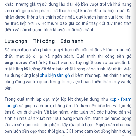
khác, nhưng giá trị sử dụng lâu dài, độ bền vượt trội và khả năng
làm mới giúp sản phẩm trở thành một khoản đầu tư hiệu quả. Để
nhận được thông tin chính xác nhất, quý khách hàng vui lòng liên
hệ trực tiếp với 3K Home, vì báo giá có thể thay đổi tùy theo thời
điểm và các chương trình khuyến mãi hiện hành.
Lựa chọn – Thi công – Bảo hành
Để chọn được sản phẩm ưng ý, bạn nên cân nhắc về tông màu nội
thất, mật độ đi lại và ngân sách. Quá trình thi công
sàn gỗ
engineered
đòi hỏi kỹ thuật viên có tay nghề cao và sự chuẩn bị
mặt bằng kỹ lưỡng để đảm bảo chất lượng công trình tốt nhất. Việc
sử dụng đúng loại
phụ kiện sàn gỗ
đi kèm như nẹp, len chân tường
cũng đóng vai trò quan trọng trong việc hoàn thiện thẩm mỹ và độ
bền.
Trong quá trình lắp đặt, một lớp lót chuyên dụng như
xốp - foam
sàn gỗ
sẽ giúp cách âm, chống ẩm từ dưới nền bốc lên và tạo độ
êm ái khi di chuyển. Về bảo hành, việc tuân thủ các hướng dẫn vệ
sinh từ nhà sản xuất như lau bằng khăn ẩm, tránh để nước đọng
lâu và sử dụng các sản phẩm tẩy rửa phù hợp sẽ giúp sàn nhà của
bạn luôn bền đẹp theo thời gian. 3K Home cam kết đồng hành cùng