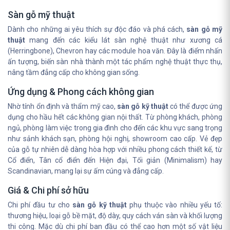
Sàn gỗ mỹ thuật
Dành cho những ai yêu thích sự độc đáo và phá cách,
sàn gỗ mỹ
thuật
mang đến các kiểu lát sàn nghệ thuật như xương cá
(Herringbone), Chevron hay các module hoa văn. Đây là điểm nhấn
ấn tượng, biến sàn nhà thành một tác phẩm nghệ thuật thực thụ,
nâng tầm đẳng cấp cho không gian sống.
Ứng dụng & Phong cách không gian
Nhờ tính ổn định và thẩm mỹ cao,
sàn gỗ kỹ thuật
có thể được ứng
dụng cho hầu hết các không gian nội thất. Từ phòng khách, phòng
ngủ, phòng làm việc trong gia đình cho đến các khu vực sang trọng
như sảnh khách sạn, phòng hội nghị, showroom cao cấp. Vẻ đẹp
của gỗ tự nhiên dễ dàng hòa hợp với nhiều phong cách thiết kế, từ
Cổ điển, Tân cổ điển đến Hiện đại, Tối giản (Minimalism) hay
Scandinavian, mang lại sự ấm cúng và đẳng cấp.
Giá & Chi phí sở hữu
Chi phí đầu tư cho
sàn gỗ kỹ thuật
phụ thuộc vào nhiều yếu tố:
thương hiệu, loại gỗ bề mặt, độ dày, quy cách ván sàn và khối lượng
thi công. Mặc dù chi phí ban đầu có thể cao hơn một số vật liệu