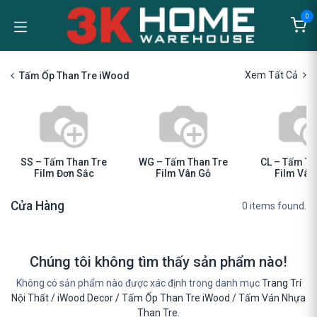
Bỏ qua để đến Nội dung
0
Xem Tất Cả
Tấm Ốp Than Tre iWood
SS – Tấm Than Tre
WG – Tấm Than Tre
CL – Tấm Th
Film Đơn Sắc
Film Vân Gỗ
Film Vân
Cửa Hàng
0 items found.
Chúng tôi không tìm thấy sản phẩm nào!
Không có sản phẩm nào được xác định trong danh mục
Trang Trí
Nội Thất / iWood Decor / Tấm Ốp Than Tre iWood / Tấm Ván Nhựa
Than Tre
.