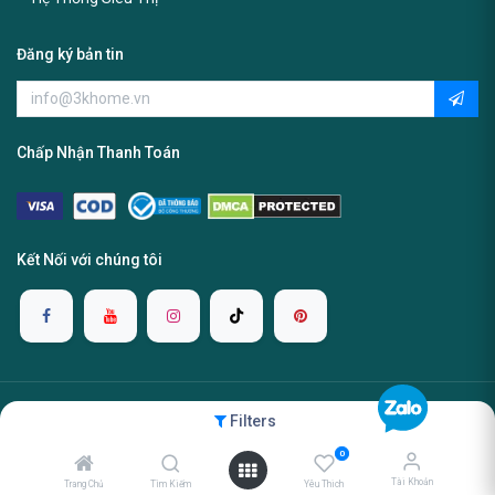
Đăng ký bản tin
Chấp Nhận Thanh Toán
Kết Nối với chúng tôi
Copyright ©2025 3K Home Warehouse. Tất cả các quyền được
Filters
bảo lưu.
0
Tài Khoản
Trang Chủ
Tìm Kiếm
Yêu Thich