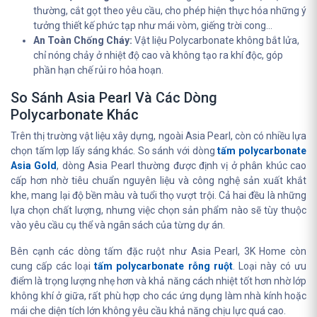
thường, cắt gọt theo yêu cầu, cho phép hiện thực hóa những ý
tưởng thiết kế phức tạp như mái vòm, giếng trời cong...
An Toàn Chống Cháy:
Vật liệu Polycarbonate không bắt lửa,
chỉ nóng chảy ở nhiệt độ cao và không tạo ra khí độc, góp
phần hạn chế rủi ro hỏa hoạn.
So Sánh Asia Pearl Và Các Dòng
Polycarbonate Khác
Trên thị trường vật liệu xây dựng, ngoài Asia Pearl, còn có nhiều lựa
chọn tấm lợp lấy sáng khác. So sánh với dòng
tấm polycarbonate
Asia Gold
, dòng Asia Pearl thường được định vị ở phân khúc cao
cấp hơn nhờ tiêu chuẩn nguyên liệu và công nghệ sản xuất khắt
khe, mang lại độ bền màu và tuổi thọ vượt trội. Cả hai đều là những
lựa chọn chất lượng, nhưng việc chọn sản phẩm nào sẽ tùy thuộc
vào yêu cầu cụ thể và ngân sách của từng dự án.
Bên cạnh các dòng tấm đặc ruột như Asia Pearl, 3K Home còn
cung cấp các loại
tấm polycarbonate rỗng ruột
. Loại này có ưu
điểm là trọng lượng nhẹ hơn và khả năng cách nhiệt tốt hơn nhờ lớp
không khí ở giữa, rất phù hợp cho các ứng dụng làm nhà kính hoặc
mái che diện tích lớn không yêu cầu khả năng chịu lực quá cao.