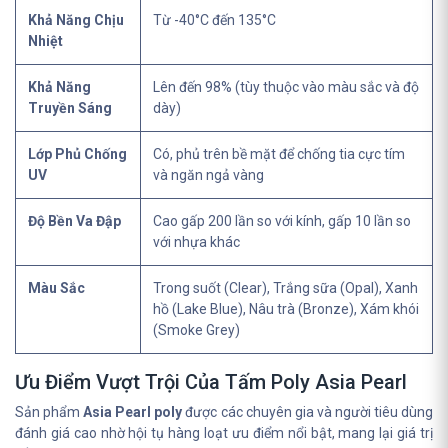
Khả Năng Chịu
Từ -40°C đến 135°C
Nhiệt
Khả Năng
Lên đến 98% (tùy thuộc vào màu sắc và độ
Truyền Sáng
dày)
Lớp Phủ Chống
Có, phủ trên bề mặt để chống tia cực tím
UV
và ngăn ngả vàng
Độ Bền Va Đập
Cao gấp 200 lần so với kính, gấp 10 lần so
với nhựa khác
Màu Sắc
Trong suốt (Clear), Trắng sữa (Opal), Xanh
hồ (Lake Blue), Nâu trà (Bronze), Xám khói
(Smoke Grey)
Ưu Điểm Vượt Trội Của Tấm Poly Asia Pearl
Sản phẩm
Asia Pearl poly
được các chuyên gia và người tiêu dùng
đánh giá cao nhờ hội tụ hàng loạt ưu điểm nổi bật, mang lại giá trị