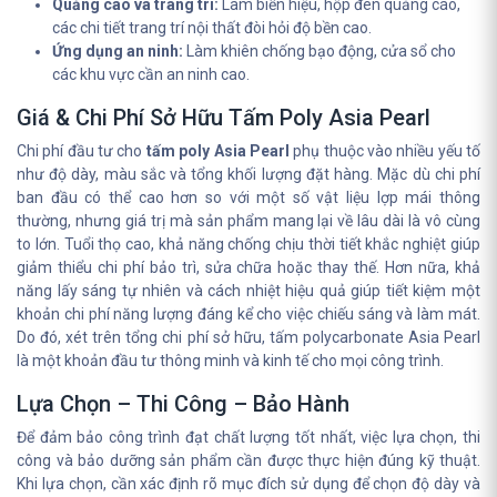
Quảng cáo và trang trí:
Làm biển hiệu, hộp đèn quảng cáo,
các chi tiết trang trí nội thất đòi hỏi độ bền cao.
Ứng dụng an ninh:
Làm khiên chống bạo động, cửa sổ cho
các khu vực cần an ninh cao.
Giá & Chi Phí Sở Hữu Tấm Poly Asia Pearl
Chi phí đầu tư cho
tấm poly Asia Pearl
phụ thuộc vào nhiều yếu tố
như độ dày, màu sắc và tổng khối lượng đặt hàng. Mặc dù chi phí
ban đầu có thể cao hơn so với một số vật liệu lợp mái thông
thường, nhưng giá trị mà sản phẩm mang lại về lâu dài là vô cùng
to lớn. Tuổi thọ cao, khả năng chống chịu thời tiết khắc nghiệt giúp
giảm thiểu chi phí bảo trì, sửa chữa hoặc thay thế. Hơn nữa, khả
năng lấy sáng tự nhiên và cách nhiệt hiệu quả giúp tiết kiệm một
khoản chi phí năng lượng đáng kể cho việc chiếu sáng và làm mát.
Do đó, xét trên tổng chi phí sở hữu, tấm polycarbonate Asia Pearl
là một khoản đầu tư thông minh và kinh tế cho mọi công trình.
Lựa Chọn – Thi Công – Bảo Hành
Để đảm bảo công trình đạt chất lượng tốt nhất, việc lựa chọn, thi
công và bảo dưỡng sản phẩm cần được thực hiện đúng kỹ thuật.
Khi lựa chọn, cần xác định rõ mục đích sử dụng để chọn độ dày và