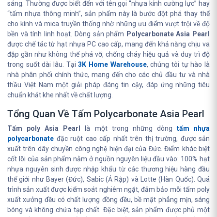
sáng. Thường được biết đến với tên gọi “nhựa kính cường lực” hay
“tấm nhựa thông minh”, sản phẩm này là bước đột phá thay thế
cho kính và mica truyền thống nhờ những ưu điểm vượt trội về độ
bền và tính linh hoạt. Dòng sản phẩm
Polycarbonate Asia Pearl
được chế tác từ hạt nhựa PC cao cấp, mang đến khả năng chịu va
đập gần như không thể phá vỡ, chống cháy hiệu quả và duy trì độ
trong suốt dài lâu. Tại
3K Home Warehouse
, chúng tôi tự hào là
nhà phân phối chính thức, mang đến cho các chủ đầu tư và nhà
thầu Việt Nam một giải pháp đáng tin cậy, đáp ứng những tiêu
chuẩn khắt khe nhất về chất lượng.
Tổng Quan Về Tấm Polycarbonate Asia Pearl
Tấm poly Asia Pearl
là một trong những dòng
tấm nhựa
polycarbonate
đặc ruột cao cấp nhất trên thị trường, được sản
xuất trên dây chuyền công nghệ hiện đại của Đức. Điểm khác biệt
cốt lõi của sản phẩm nằm ở nguồn nguyên liệu đầu vào: 100% hạt
nhựa nguyên sinh được nhập khẩu từ các thương hiệu hàng đầu
thế giới như Bayer (Đức), Sabic (Ả Rập) và Lotte (Hàn Quốc). Quá
trình sản xuất được kiểm soát nghiêm ngặt, đảm bảo mỗi tấm poly
xuất xưởng đều có chất lượng đồng đều, bề mặt phẳng mịn, sáng
bóng và không chứa tạp chất. Đặc biệt, sản phẩm được phủ một