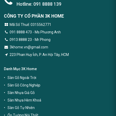
Hotline:
091 8888 139
CÔNG TY CỔ PHẦN 3K HOME
Mã Số Thuế: 0315562771
091 8888 473
- Ms Phương Anh
0913 8888 23 - Mr Phong
3khome.vn@gmail.com
223 Phan Huy Ích, P. An Hội Tây, HCM
Danh Mục 3K Home
Sàn Gỗ Ngoài Trời
Sàn Gỗ Công Nghiệp
Sàn Nhựa Giả Gỗ
Sàn Nhựa Hèm Khoá
Sàn Gỗ Tự Nhiên
Ốp Tường Nội Thất