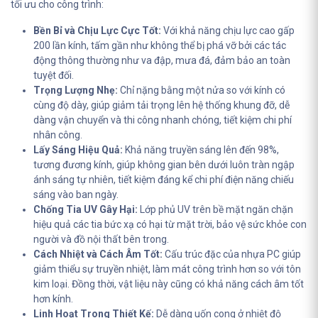
tối ưu cho công trình:
Bền Bỉ và Chịu Lực Cực Tốt:
Với khả năng chịu lực cao gấp
200 lần kính, tấm gần như không thể bị phá vỡ bởi các tác
động thông thường như va đập, mưa đá, đảm bảo an toàn
tuyệt đối.
Trọng Lượng Nhẹ:
Chỉ nặng bằng một nửa so với kính có
cùng độ dày, giúp giảm tải trọng lên hệ thống khung đỡ, dễ
dàng vận chuyển và thi công nhanh chóng, tiết kiệm chi phí
nhân công.
Lấy Sáng Hiệu Quả:
Khả năng truyền sáng lên đến 98%,
tương đương kính, giúp không gian bên dưới luôn tràn ngập
ánh sáng tự nhiên, tiết kiệm đáng kể chi phí điện năng chiếu
sáng vào ban ngày.
Chống Tia UV Gây Hại:
Lớp phủ UV trên bề mặt ngăn chặn
hiệu quả các tia bức xạ có hại từ mặt trời, bảo vệ sức khỏe con
người và đồ nội thất bên trong.
Cách Nhiệt và Cách Âm Tốt:
Cấu trúc đặc của nhựa PC giúp
giảm thiểu sự truyền nhiệt, làm mát công trình hơn so với tôn
kim loại. Đồng thời, vật liệu này cũng có khả năng cách âm tốt
hơn kính.
Linh Hoạt Trong Thiết Kế:
Dễ dàng uốn cong ở nhiệt độ