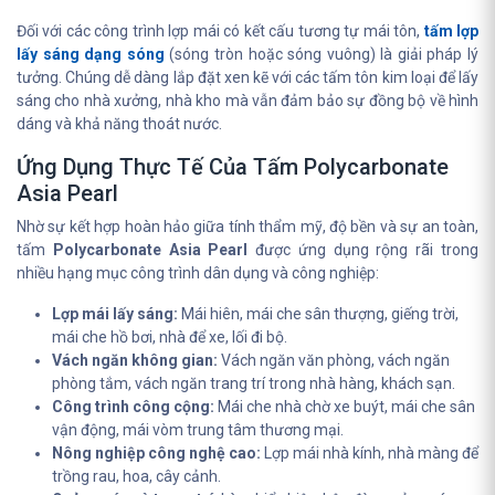
Đối với các công trình lợp mái có kết cấu tương tự mái tôn,
tấm lợp
lấy sáng dạng sóng
(sóng tròn hoặc sóng vuông) là giải pháp lý
tưởng. Chúng dễ dàng lắp đặt xen kẽ với các tấm tôn kim loại để lấy
sáng cho nhà xưởng, nhà kho mà vẫn đảm bảo sự đồng bộ về hình
dáng và khả năng thoát nước.
Ứng Dụng Thực Tế Của Tấm Polycarbonate
Asia Pearl
Nhờ sự kết hợp hoàn hảo giữa tính thẩm mỹ, độ bền và sự an toàn,
tấm
Polycarbonate Asia Pearl
được ứng dụng rộng rãi trong
nhiều hạng mục công trình dân dụng và công nghiệp:
Lợp mái lấy sáng:
Mái hiên, mái che sân thượng, giếng trời,
mái che hồ bơi, nhà để xe, lối đi bộ.
Vách ngăn không gian:
Vách ngăn văn phòng, vách ngăn
phòng tắm, vách ngăn trang trí trong nhà hàng, khách sạn.
Công trình công cộng:
Mái che nhà chờ xe buýt, mái che sân
vận động, mái vòm trung tâm thương mại.
Nông nghiệp công nghệ cao:
Lợp mái nhà kính, nhà màng để
trồng rau, hoa, cây cảnh.