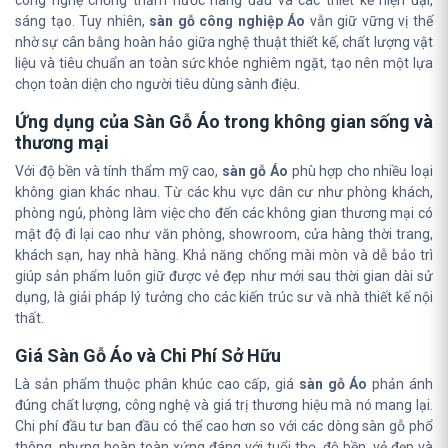
công nghệ chống thấm nước hàng đầu và các thiết kế hiện đại,
sáng tạo. Tuy nhiên,
sàn gỗ công nghiệp Áo
vẫn giữ vững vị thế
nhờ sự cân bằng hoàn hảo giữa nghệ thuật thiết kế, chất lượng vật
liệu và tiêu chuẩn an toàn sức khỏe nghiêm ngặt, tạo nên một lựa
chọn toàn diện cho người tiêu dùng sành điệu.
Ứng dụng của Sàn Gỗ Áo trong không gian sống và
thương mại
Với độ bền và tính thẩm mỹ cao,
sàn gỗ Áo
phù hợp cho nhiều loại
không gian khác nhau. Từ các khu vực dân cư như phòng khách,
phòng ngủ, phòng làm việc cho đến các không gian thương mại có
mật độ đi lại cao như văn phòng, showroom, cửa hàng thời trang,
khách sạn, hay nhà hàng. Khả năng chống mài mòn và dễ bảo trì
giúp sản phẩm luôn giữ được vẻ đẹp như mới sau thời gian dài sử
dụng, là giải pháp lý tưởng cho các kiến trúc sư và nhà thiết kế nội
thất.
Giá Sàn Gỗ Áo và Chi Phí Sở Hữu
Là sản phẩm thuộc phân khúc cao cấp, giá
sàn gỗ Áo
phản ánh
đúng chất lượng, công nghệ và giá trị thương hiệu mà nó mang lại.
Chi phí đầu tư ban đầu có thể cao hơn so với các dòng sàn gỗ phổ
thông, nhưng hoàn toàn xứng đáng với tuổi thọ, độ bền, vẻ đẹp và