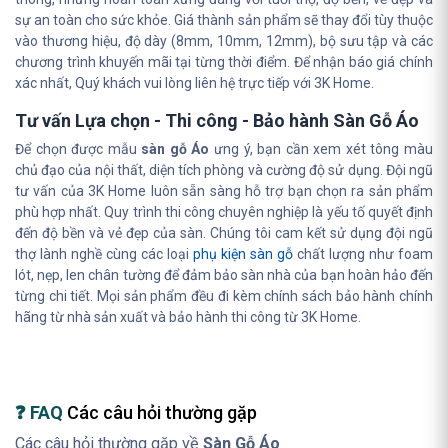
sự an toàn cho sức khỏe. Giá thành sản phẩm sẽ thay đổi tùy thuộc
vào thương hiệu, độ dày (8mm, 10mm, 12mm), bộ sưu tập và các
chương trình khuyến mãi tại từng thời điểm. Để nhận báo giá chính
xác nhất, Quý khách vui lòng liên hệ trực tiếp với 3K Home.
Tư vấn Lựa chọn - Thi công - Bảo hành Sàn Gỗ Áo
Để chọn được mẫu
sàn gỗ Áo
ưng ý, bạn cần xem xét tông màu
chủ đạo của nội thất, diện tích phòng và cường độ sử dụng. Đội ngũ
tư vấn của 3K Home luôn sẵn sàng hỗ trợ bạn chọn ra sản phẩm
phù hợp nhất. Quy trình thi công chuyên nghiệp là yếu tố quyết định
đến độ bền và vẻ đẹp của sàn. Chúng tôi cam kết sử dụng đội ngũ
thợ lành nghề cùng các loại
phụ kiện sàn gỗ
chất lượng như foam
lót, nẹp, len chân tường để đảm bảo sàn nhà của bạn hoàn hảo đến
từng chi tiết. Mọi sản phẩm đều đi kèm chính sách bảo hành chính
hãng từ nhà sản xuất và bảo hành thi công từ 3K Home.
❓ FAQ
Các câu hỏi thường gặp
Các câu hỏi thường gặp về
Sàn Gỗ Áo