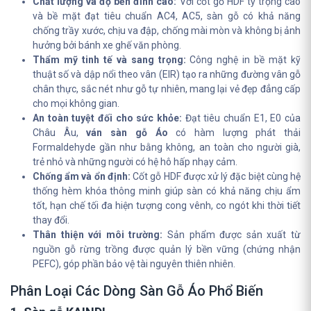
Chất lượng và độ bền đỉnh cao:
Với cốt gỗ HDF tỷ trọng cao
và bề mặt đạt tiêu chuẩn AC4, AC5, sàn gỗ có khả năng
chống trầy xước, chịu va đập, chống mài mòn và không bị ảnh
hưởng bởi bánh xe ghế văn phòng.
Thẩm mỹ tinh tế và sang trọng:
Công nghệ in bề mặt kỹ
thuật số và dập nổi theo vân (EIR) tạo ra những đường vân gỗ
chân thực, sắc nét như gỗ tự nhiên, mang lại vẻ đẹp đẳng cấp
cho mọi không gian.
An toàn tuyệt đối cho sức khỏe:
Đạt tiêu chuẩn E1, E0 của
Châu Âu,
ván sàn gỗ Áo
có hàm lượng phát thải
Formaldehyde gần như bằng không, an toàn cho người già,
trẻ nhỏ và những người có hệ hô hấp nhạy cảm.
Chống ẩm và ổn định:
Cốt gỗ HDF được xử lý đặc biệt cùng hệ
thống hèm khóa thông minh giúp sàn có khả năng chịu ẩm
tốt, hạn chế tối đa hiện tượng cong vênh, co ngót khi thời tiết
thay đổi.
Thân thiện với môi trường:
Sản phẩm được sản xuất từ
nguồn gỗ rừng trồng được quản lý bền vững (chứng nhận
PEFC), góp phần bảo vệ tài nguyên thiên nhiên.
Phân Loại Các Dòng Sàn Gỗ Áo Phổ Biến