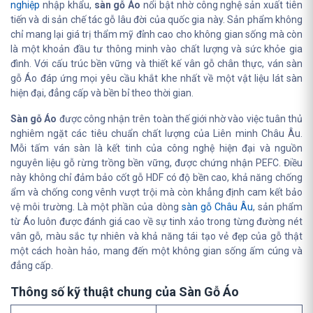
nghiệp
nhập khẩu,
sàn gỗ Áo
nổi bật nhờ công nghệ sản xuất tiên
tiến và di sản chế tác gỗ lâu đời của quốc gia này. Sản phẩm không
chỉ mang lại giá trị thẩm mỹ đỉnh cao cho không gian sống mà còn
là một khoản đầu tư thông minh vào chất lượng và sức khỏe gia
đình. Với cấu trúc bền vững và thiết kế vân gỗ chân thực, ván sàn
gỗ Áo đáp ứng mọi yêu cầu khắt khe nhất về một vật liệu lát sàn
hiện đại, đẳng cấp và bền bỉ theo thời gian.
Sàn gỗ Áo
được công nhận trên toàn thế giới nhờ vào việc tuân thủ
nghiêm ngặt các tiêu chuẩn chất lượng của Liên minh Châu Âu.
Mỗi tấm ván sàn là kết tinh của công nghệ hiện đại và nguồn
nguyên liệu gỗ rừng trồng bền vững, được chứng nhận PEFC. Điều
này không chỉ đảm bảo cốt gỗ HDF có độ bền cao, khả năng chống
ẩm và chống cong vênh vượt trội mà còn khẳng định cam kết bảo
vệ môi trường. Là một phần của dòng
sàn gỗ Châu Âu
, sản phẩm
từ Áo luôn được đánh giá cao về sự tinh xảo trong từng đường nét
vân gỗ, màu sắc tự nhiên và khả năng tái tạo vẻ đẹp của gỗ thật
một cách hoàn hảo, mang đến một không gian sống ấm cúng và
đẳng cấp.
Thông số kỹ thuật chung của Sàn Gỗ Áo