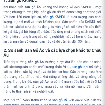
1. Sàn gỗ KAINDL
Khi nhắc đến
sàn gỗ Áo
, không thể không kể đến KAINDL - một
trong những thương hiệu sàn gỗ lâu đời và danh tiếng nhất thế giới.
Với hơn 120 năm lịch sử,
sàn gỗ KAINDL
là biểu tượng của chất
lượng, sự đổi mới và thiết kế đỉnh cao. Sản phẩm của KAINDL nổi
bật với các bộ sưu tập đa dạng, từ vân gỗ sồi cổ điển đến các thiết
kế giả đá, giả bê tông độc đáo, đáp ứng mọi phong cách nội thất.
Hãng tiên phong trong các công nghệ bề mặt và hèm khóa, mang
lại trải nghiệm sử dụng hoàn hảo và độ bền lên đến 30 năm.
2. So sánh Sàn Gỗ Áo và các lựa chọn khác từ Châu
Âu
Trên thị trường,
sàn gỗ Áo
thường được đặt lên bàn cân so sánh
với các dòng sản phẩm chất lượng khác. Ví dụ,
sàn gỗ Đức
nổi tiếng
với sự chính xác, kỹ thuật và độ bền cơ học. Các thương hiệu Đức
tập trung vào tối ưu hóa khả năng chống chịu và công năng sử
dụng. Trong khi đó,
sàn gỗ Áo
lại có thế mạnh đặc biệt về thiết kế
thẩm mỹ, sự tinh tế trong màu sắc và vân gỗ, mang đậm cảm
hứng từ thiên nhiên và nghệ thuật.
Một đối thủ cạnh tranh khác là
sàn gỗ Bỉ
, vốn được biết đến với