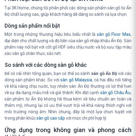
Tại 3K Home, chúng tôi phân phối các dòng sản phẩm sàn gỗ từ Ấn
Độ chất lượng cao, giúp khách hàng dễ dàng so sánh và lựa chọn.
Dòng sản phẩm nổi bật
Một trong những thương hiệu tiêu biểu nhất là
sàn gỗ Floor Max
,
đại diện cho chất lượng và độ bền của sàn gỗ nhập khẩu Ấn Độ. Sản
phẩm này nổi bật với cốt gỗ HDF siêu chịu nước và bộ sưu tập màu
sắc vân gỗ chân thực, sắc nét.
So sánh với các dòng sàn gỗ khác
Để có cái nhìn tổng quan, bạn có thể so sánh
sàn gỗ Ấn Độ
với các
dòng sản phẩm khác. So với
sàn gỗ Malaysia
, cả hai đều nổi tiếng
về khả năng chịu nước, tuy nhiên sàn Ấn Độ thường có lợi thế hơn
về sự đa dạng mẫu mã và giá thành. Khi đặt cạnh
sàn gỗ Châu Âu
,
sản phẩm từ Ấn Độ không hề thua kém về tiêu chuẩn an toàn và
thẩm mỹ, nhưng lại có ưu thế vượt trội về khả năng thích nghi với
môi trường nóng ẩm. Nhìn chung, đây là một lựa chọn tuyệt vời
trong phân khúc
sàn gỗ cao cấp
với mức chi phí hợp lý.
Ứng dụng trong không gian và phong cách