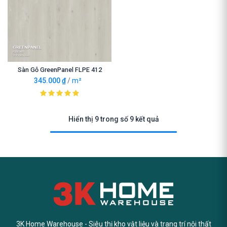
Sàn Gỗ GreenPanel FLPE 412
345.000
₫
/
m²
Hiển thị 9 trong số 9 kết quả
3K Home Warehouse - Siêu thị kho vật liệu và trang trí nội thất