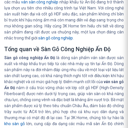
các mẫu
ván sàn công nghiệp
nhập khẩu từ Ấn Độ đang trở thành
lựa chọn ưu tiên cho nhiều công trình tại Việt Nam. Với công nghệ
sản xuất hiện đại và cốt gỗ HDF siêu đặc, sản phẩm không chỉ bền
bỉ trước khí hậu nóng ẩm mà còn mang đến vẻ đẹp sang trọng cho
mọi không gian sống. Hãy cùng 3K Home tìm hiểu chi tiết về dòng
sản phẩm đang rất được ưa chuộng này, một lựa chọn đáng cân
nhắc trong thế giới
sàn gỗ công nghiệp
.
Tổng quan về Sàn Gỗ Công Nghiệp Ấn Độ
Sàn gỗ công nghiệp Ấn Độ
là dòng sản phẩm ván sàn được sản
xuất và nhập khẩu trực tiếp từ các nhà máy uy tín tại Ấn Độ. Dòng
sản phẩm này ra đời nhằm đáp ứng nhu cầu về một loại vật liệu lát
sàn chất lượng cao, có khả năng thích nghi tốt với điều kiện khí hậu
khắc nghiệt và có mức giá hợp lý. Điểm mạnh cốt lõi của
ván sàn gỗ
Ấn Độ
nằm ở cấu trúc vững chắc với lớp cốt gỗ HDF (High-Density
Fiberboard) được nén dưới tỷ trọng cao, giúp ván sàn có khả năng
chịu lực, chống cong vênh và đặc biệt là kháng ẩm vượt trội. Bề mặt
sản phẩm được xử lý theo tiêu chuẩn Châu Âu, đảm bảo độ chống
trầy xước từ AC4 trở lên, phù hợp cho cả khu vực dân dụng và
thương mại có mật độ đi lại cao. Tại 3K Home, chúng tôi tự hào là
kho sàn gỗ
lớn, cung cấp đa dạng các mẫu mã sàn Ấn Độ chính