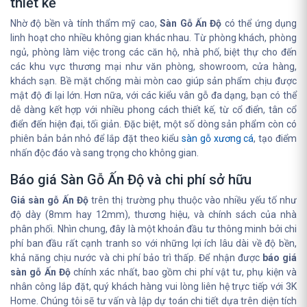
thiết kế
Nhờ độ bền và tính thẩm mỹ cao,
Sàn Gỗ Ấn Độ
có thể ứng dụng
linh hoạt cho nhiều không gian khác nhau. Từ phòng khách, phòng
ngủ, phòng làm việc trong các căn hộ, nhà phố, biệt thự cho đến
các khu vực thương mại như văn phòng, showroom, cửa hàng,
khách sạn. Bề mặt chống mài mòn cao giúp sản phẩm chịu được
mật độ đi lại lớn. Hơn nữa, với các kiểu vân gỗ đa dạng, bạn có thể
dễ dàng kết hợp với nhiều phong cách thiết kế, từ cổ điển, tân cổ
điển đến hiện đại, tối giản. Đặc biệt, một số dòng sản phẩm còn có
phiên bản bản nhỏ để lắp đặt theo kiểu
sàn gỗ xương cá
, tạo điểm
nhấn độc đáo và sang trọng cho không gian.
Báo giá Sàn Gỗ Ấn Độ và chi phí sở hữu
Giá sàn gỗ Ấn Độ
trên thị trường phụ thuộc vào nhiều yếu tố như
độ dày (8mm hay 12mm), thương hiệu, và chính sách của nhà
phân phối. Nhìn chung, đây là một khoản đầu tư thông minh bởi chi
phí ban đầu rất cạnh tranh so với những lợi ích lâu dài về độ bền,
khả năng chịu nước và chi phí bảo trì thấp. Để nhận được
báo giá
sàn gỗ Ấn Độ
chính xác nhất, bao gồm chi phí vật tư, phụ kiện và
nhân công lắp đặt, quý khách hàng vui lòng liên hệ trực tiếp với 3K
Home. Chúng tôi sẽ tư vấn và lập dự toán chi tiết dựa trên diện tích