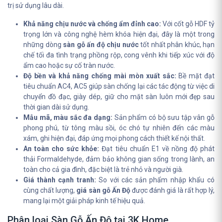
trị sử dụng lâu dài.
Khả năng chịu nước và chống ẩm đỉnh cao:
Với cốt gỗ HDF tỷ
trọng lớn và công nghệ hèm khóa hiện đại, đây là một trong
những dòng
sàn gỗ ấn độ chịu nước
tốt nhất phân khúc, hạn
chế tối đa tình trạng phồng rộp, cong vênh khi tiếp xúc với độ
ẩm cao hoặc sự cố tràn nước.
Độ bền và khả năng chống mài mòn xuất sắc:
Bề mặt đạt
tiêu chuẩn AC4, AC5 giúp sàn chống lại các tác động từ việc di
chuyển đồ đạc, giày dép, giữ cho mặt sàn luôn mới đẹp sau
thời gian dài sử dụng.
Mẫu mã, màu sắc đa dạng:
Sản phẩm có bộ sưu tập vân gỗ
phong phú, từ tông màu sồi, óc chó tự nhiên đến các màu
xám, ghi hiện đại, đáp ứng mọi phong cách thiết kế nội thất.
An toàn cho sức khỏe:
Đạt tiêu chuẩn E1 về nồng độ phát
thải Formaldehyde, đảm bảo không gian sống trong lành, an
toàn cho cả gia đình, đặc biệt là trẻ nhỏ và người già.
Giá thành cạnh tranh:
So với các sản phẩm nhập khẩu có
cùng chất lượng,
giá sàn gỗ Ấn Độ
được đánh giá là rất hợp lý,
mang lại một giải pháp kinh tế hiệu quả.
Phân loại Sàn Gỗ Ấn Độ tại 3K Home