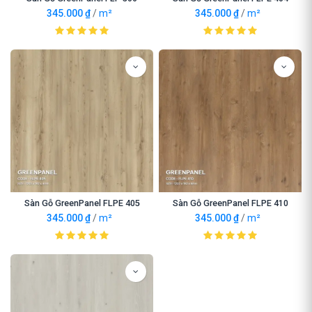
345.000
₫
/
m²
345.000
₫
/
m²
Sàn Gỗ GreenPanel FLPE 405
Sàn Gỗ GreenPanel FLPE 410
345.000
₫
/
m²
345.000
₫
/
m²