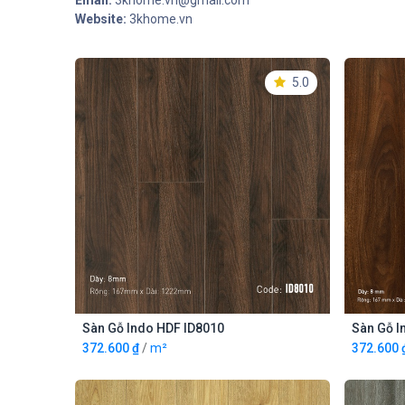
Email:
3khome.vn@gmail.com
Website:
3khome.vn
5.0
Sàn Gỗ Indo HDF ID8010
Sàn Gỗ I
THÊM VÀO GIỎ
372.600
₫
/
m²
372.600