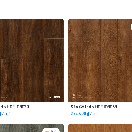
ndo HDF ID8039
Sàn Gỗ Indo HDF ID8068
THÊM VÀO GIỎ
THÊM VÀO GIỎ
₫
/
m²
372.600
₫
/
m²
5.0