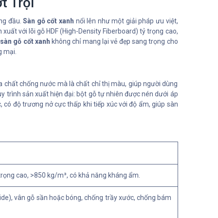
 Trội
àng đầu.
Sàn gỗ cốt xanh
nổi lên như một giải pháp ưu việt,
n xuất với lõi gỗ HDF (High-Density Fiberboard) tỷ trọng cao,
sàn gỗ cốt xanh
không chỉ mang lại vẻ đẹp sang trọng cho
g mại.
 chất chống nước mà là chất chỉ thị màu, giúp người dùng
 trình sản xuất hiện đại: bột gỗ tự nhiên được nén dưới áp
 có độ trương nở cực thấp khi tiếp xúc với độ ẩm, giúp sàn
 trọng cao, >850 kg/m³, có khả năng kháng ẩm.
de), vân gỗ sần hoặc bóng, chống trầy xước, chống bám