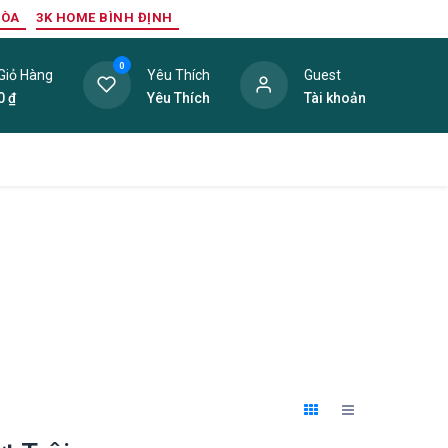
HÒA
3K HOME BÌNH ĐỊNH
0
Giỏ Hàng
Yêu Thích
Guest
0
₫
Yêu Thích
Tài khoản
ang Trí Nội Thất
Tấm Lợp
Phụ Kiện
Hàng Thanh L