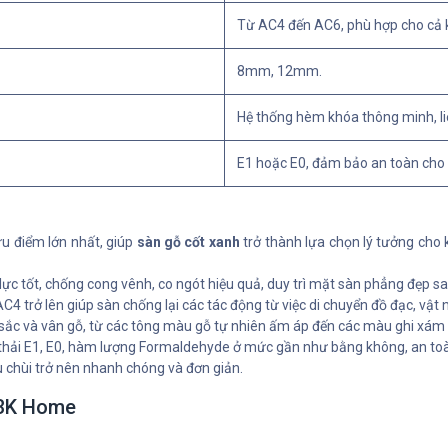
Từ AC4 đến AC6, phù hợp cho cả k
8mm, 12mm.
Hệ thống hèm khóa thông minh, li
E1 hoặc E0, đảm bảo an toàn cho 
ưu điểm lớn nhất, giúp
sàn gỗ cốt xanh
trở thành lựa chọn lý tưởng cho 
 lực tốt, chống cong vênh, co ngót hiệu quả, duy trì mặt sàn phẳng đẹp 
4 trở lên giúp sàn chống lại các tác động từ việc di chuyển đồ đạc, vật n
ắc và vân gỗ, từ các tông màu gỗ tự nhiên ấm áp đến các màu ghi xám hi
hải E1, E0, hàm lượng Formaldehyde ở mức gần như bằng không, an toàn c
 chùi trở nên nhanh chóng và đơn giản.
 3K Home