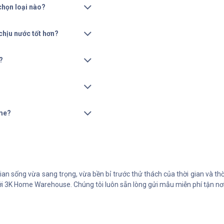
chọn loại nào?
chịu nước tốt hơn?
?
ome?
an sống vừa sang trọng, vừa bền bỉ trước thử thách của thời gian và t
 3K Home Warehouse. Chúng tôi luôn sẵn lòng gửi mẫu miễn phí tận nơi và