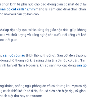
a chọn kinh tế, phù hợp cho các không gian có mật độ đi lại
,
sàn gỗ cốt xanh 12mm
mang lại cảm giác đi lại chắc chắn,
ng mại yêu cầu độ bền cao.
Kiểu lắp đặt này tạo ra hiệu ứng thị giác độc đáo, giúp không
cao về chất lượng và công nghệ sản xuất, nổi tiếng với khả
o thời gian.
ặc
sàn gỗ cốt nâu
(HDF thông thường). Sàn cốt đen thường
à dòng phổ thông với khả năng chịu ẩm ở mức cơ bản. Nhìn
rình tại Việt Nam. Ngoài ra, khi so sánh với các dòng
sàn gỗ
òng khách, phòng ngủ, phòng ăn và cả những khu vực có độ
h thiết kế từ cổ điển, tân cổ điển đến hiện đại, tối giản.
khách biệt thự hay showroom.