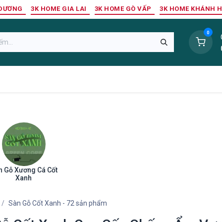
 DƯƠNG
3K HOME GIA LAI
3K HOME GÒ VẤP
3K HOME KHÁNH 
0
Sàn Nhựa
Sàn Gỗ Tự Nhiên
Trang Trí Tường
Tr
n Gỗ Xương Cá Cốt
Xanh
Sàn Gỗ Cốt Xanh
- 72 sản phẩm