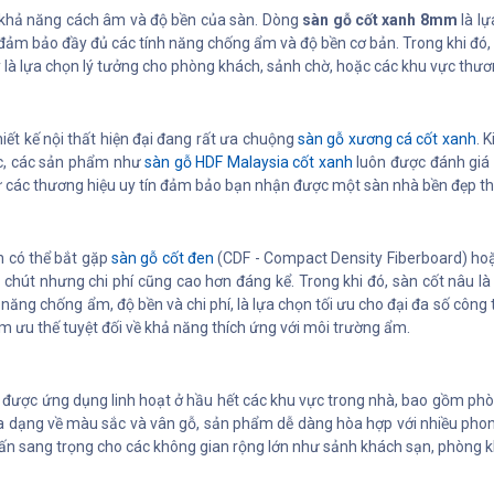
 khả năng cách âm và độ bền của sàn. Dòng
sàn gỗ cốt xanh 8mm
là lự
đảm bảo đầy đủ các tính năng chống ẩm và độ bền cơ bản. Trong khi đó
 là lựa chọn lý tưởng cho phòng khách, sảnh chờ, hoặc các khu vực thươ
ết kế nội thất hiện đại đang rất ưa chuộng
sàn gỗ xương cá cốt xanh
. 
ốc, các sản phẩm như
sàn gỗ HDF Malaysia cốt xanh
luôn được đánh giá 
ừ các thương hiệu uy tín đảm bảo bạn nhận được một sàn nhà bền đẹp the
n có thể bắt gặp
sàn gỗ cốt đen
(CDF - Compact Density Fiberboard) ho
 chút nhưng chi phí cũng cao hơn đáng kể. Trong khi đó, sàn cốt nâu l
ăng chống ẩm, độ bền và chi phí, là lựa chọn tối ưu cho đại đa số công t
ếm ưu thế tuyệt đối về khả năng thích ứng với môi trường ẩm.
 được ứng dụng linh hoạt ở hầu hết các khu vực trong nhà, bao gồm ph
ạng về màu sắc và vân gỗ, sản phẩm dễ dàng hòa hợp với nhiều phong các
ấn sang trọng cho các không gian rộng lớn như sảnh khách sạn, phòng 