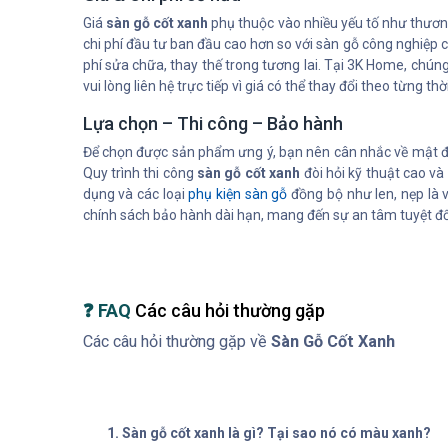
Giá
sàn gỗ cốt xanh
phụ thuộc vào nhiều yếu tố như thương
chi phí đầu tư ban đầu cao hơn so với sàn gỗ công nghiệp 
phí sửa chữa, thay thế trong tương lai. Tại 3K Home, chú
vui lòng liên hệ trực tiếp vì giá có thể thay đổi theo từng th
Lựa chọn – Thi công – Bảo hành
Để chọn được sản phẩm ưng ý, bạn nên cân nhắc về mật độ 
Quy trình thi công
sàn gỗ cốt xanh
đòi hỏi kỹ thuật cao v
dụng và các loại
phụ kiện sàn gỗ
đồng bộ như len, nẹp là v
chính sách bảo hành dài hạn, mang đến sự an tâm tuyệt đố
❓ FAQ
Các câu hỏi thường gặp
Các câu hỏi thường gặp về
Sàn Gỗ Cốt Xanh
1. Sàn gỗ cốt xanh là gì? Tại sao nó có màu xanh?