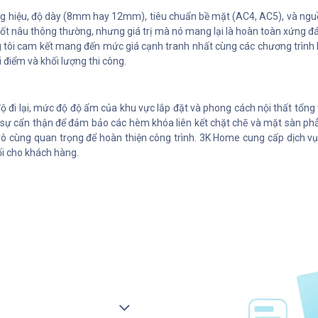
 hiệu, độ dày (8mm hay 12mm), tiêu chuẩn bề mặt (AC4, AC5), và nguồn 
cốt nâu thông thường, nhưng giá trị mà nó mang lại là hoàn toàn xứng đ
ng tôi cam kết mang đến mức giá cạnh tranh nhất cùng các chương trình
ời điểm và khối lượng thi công.
đi lại, mức độ độ ẩm của khu vực lắp đặt và phong cách nội thất tổng 
à sự cẩn thận để đảm bảo các hèm khóa liên kết chặt chẽ và mặt sàn phẳ
ô cùng quan trọng để hoàn thiện công trình. 3K Home cung cấp dịch vụ 
i cho khách hàng.