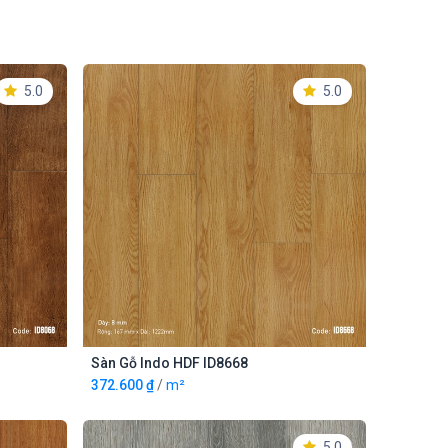
5.0
5.0
Sàn Gỗ Indo HDF ID8668
THÊM VÀO GIỎ
372.600
₫
/
m²
5.0