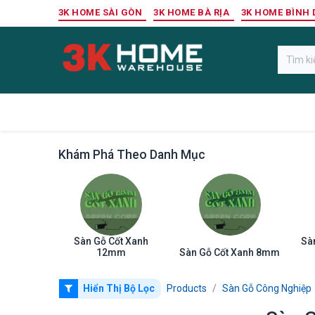
Bỏ qua để đến Nội dung
3K HOME SÀI GÒN
3K HOME BÀ RỊA
3K HOME BÌNH
Gỗ Ngoài Trời
Sàn Gỗ Công Nghiệp
Khám Phá Theo Danh Mục
Sàn Gỗ Cốt Xanh
Sà
12mm
Sàn Gỗ Cốt Xanh 8mm
Hiển Thị Bộ Lọc
Products
Sàn Gỗ Công Nghiệp