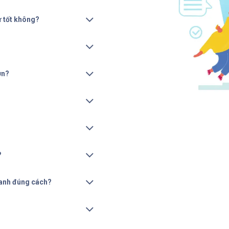
ự tốt không?
ơn?
?
xanh đúng cách?