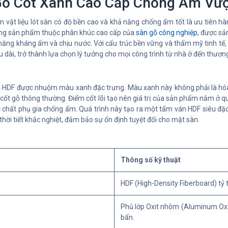
ỗ Cốt Xanh Cao Cấp Chống Ẩm Vượt
ọn vật liệu lót sàn có độ bền cao và khả năng chống ẩm tốt là ưu tiên h
òng sản phẩm thuộc phân khúc cao cấp của
sàn gỗ công nghiệp
, được sả
 năng kháng ẩm và chịu nước. Với cấu trúc bền vững và thẩm mỹ tinh tế,
 dài, trở thành lựa chọn lý tưởng cho mọi công trình từ nhà ở đến thươn
 gỗ HDF được nhuộm màu xanh đặc trưng. Màu xanh này không phải là hóa
ốt gỗ thông thường. Điểm cốt lõi tạo nên giá trị của sản phẩm nằm ở quy
 chất phụ gia chống ẩm. Quá trình này tạo ra một tấm ván HDF siêu đặc,
thời tiết khắc nghiệt, đảm bảo sự ổn định tuyệt đối cho mặt sàn.
Thông số kỹ thuật
HDF (High-Density Fiberboard) tỷ
Phủ lớp Oxit nhôm (Aluminum Oxi
bẩn.