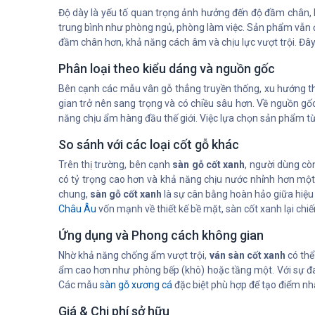
Độ dày là yếu tố quan trọng ảnh hưởng đến độ đầm chân,
trung bình như phòng ngủ, phòng làm việc. Sản phẩm vẫn 
đầm chân hơn, khả năng cách âm và chịu lực vượt trội. Đây
Phân loại theo kiểu dáng và nguồn gốc
Bên cạnh các mẫu vân gỗ thẳng truyền thống, xu hướng thi
gian trở nên sang trọng và có chiều sâu hơn. Về nguồn g
năng chịu ẩm hàng đầu thế giới. Việc lựa chọn sản phẩm t
So sánh với các loại cốt gỗ khác
Trên thị trường, bên cạnh
sàn gỗ cốt xanh
, người dùng cò
có tỷ trọng cao hơn và khả năng chịu nước nhỉnh hơn một
chung,
sàn gỗ cốt xanh
là sự cân bằng hoàn hảo giữa hiệu n
Châu Âu
vốn mạnh về thiết kế bề mặt, sàn cốt xanh lại chi
Ứng dụng và Phong cách không gian
Nhờ khả năng chống ẩm vượt trội,
ván sàn cốt xanh
có thể
ẩm cao hơn như phòng bếp (khô) hoặc tầng một. Với sự đa d
Các mẫu
sàn gỗ xương cá
đặc biệt phù hợp để tạo điểm nh
Giá & Chi phí sở hữu