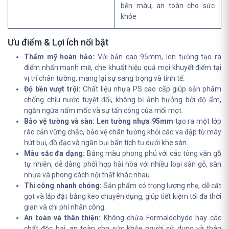
bền màu, an toàn cho sức
khỏe
Ưu điểm & Lợi ích nổi bật
Thẩm mỹ hoàn hảo:
Với bản cao 95mm, len tường tạo ra
điểm nhấn mạnh mẽ, che khuất hiệu quả mọi khuyết điểm tại
vị trí chân tường, mang lại sự sang trọng và tinh tế.
Độ bền vượt trội:
Chất liệu nhựa PS cao cấp giúp sản phẩm
chống chịu nước tuyệt đối, không bị ảnh hưởng bởi độ ẩm,
ngăn ngừa nấm mốc và sự tấn công của mối mọt.
Bảo vệ tường và sàn:
Len tường nhựa 95mm
tạo ra một lớp
rào cản vững chắc, bảo vệ chân tường khỏi các va đập từ máy
hút bụi, đồ đạc và ngăn bụi bẩn tích tụ dưới khe sàn.
Màu sắc đa dạng:
Bảng màu phong phú với các tông vân gỗ
tự nhiên, dễ dàng phối hợp hài hòa với nhiều loại sàn gỗ, sàn
nhựa và phong cách nội thất khác nhau.
Thi công nhanh chóng:
Sản phẩm có trọng lượng nhẹ, dễ cắt
gọt và lắp đặt bằng keo chuyên dụng, giúp tiết kiệm tối đa thời
gian và chi phí nhân công.
An toàn và thân thiện:
Không chứa Formaldehyde hay các
chất độc hại, an toàn cho sức khỏe người sử dụng và thân