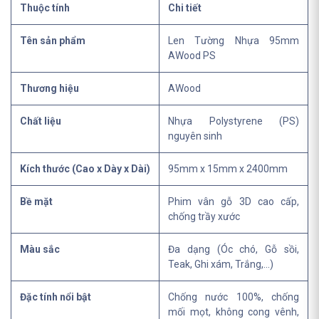
Thuộc tính
Chi tiết
Tên sản phẩm
Len Tường Nhựa 95mm
AWood PS
Thương hiệu
AWood
Chất liệu
Nhựa Polystyrene (PS)
nguyên sinh
Kích thước (Cao x Dày x Dài)
95mm x 15mm x 2400mm
Bề mặt
Phim vân gỗ 3D cao cấp,
chống trầy xước
Màu sắc
Đa dạng (Óc chó, Gỗ sồi,
Teak, Ghi xám, Trắng,...)
Đặc tính nổi bật
Chống nước 100%, chống
mối mọt, không cong vênh,