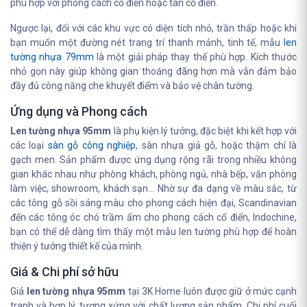
phù hợp với phong cách cổ điển hoặc tân cổ điển.
Ngược lại, đối với các khu vực có diện tích nhỏ, trần thấp hoặc khi
bạn muốn một đường nét trang trí thanh mảnh, tinh tế, mẫu
len
tường nhựa 79mm
là một giải pháp thay thế phù hợp. Kích thước
nhỏ gọn này giúp không gian thoáng đãng hơn mà vẫn đảm bảo
đầy đủ công năng che khuyết điểm và bảo vệ chân tường.
Ứng dụng và Phong cách
Len tường nhựa 95mm
là phụ kiện lý tưởng, đặc biệt khi kết hợp với
các loại
sàn gỗ công nghiệp
, sàn nhựa giả gỗ, hoặc thậm chí là
gạch men. Sản phẩm được ứng dụng rộng rãi trong nhiều không
gian khác nhau như phòng khách, phòng ngủ, nhà bếp, văn phòng
làm việc, showroom, khách sạn... Nhờ sự đa dạng về màu sắc, từ
các tông gỗ sồi sáng màu cho phong cách hiện đại, Scandinavian
đến các tông óc chó trầm ấm cho phong cách cổ điển, Indochine,
bạn có thể dễ dàng tìm thấy một mẫu len tường phù hợp để hoàn
thiện ý tưởng thiết kế của mình.
Giá & Chi phí sở hữu
Giá
len tường nhựa 95mm
tại 3K Home luôn được giữ ở mức cạnh
tranh và hợp lý, tương xứng với chất lượng sản phẩm. Chi phí cuối