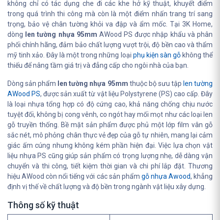
không chỉ có tác dụng che đi các khe hở kỹ thuật, khuyết điểm
trong quá trình thi công mà còn là một điểm nhấn trang trí sang
trọng, bảo vệ chân tường khỏi va đập và ẩm mốc. Tại 3K Home,
dòng
len tường nhựa 95mm
AWood PS được nhập khẩu và phân
phối chính hãng, đảm bảo chất lượng vượt trội, độ bền cao và thẩm
mỹ tinh xảo. Đây là một trong những loại
phụ kiện sàn gỗ
không thể
thiếu để nâng tầm giá trị và đẳng cấp cho ngôi nhà của bạn.
Dòng sản phẩm
len tường nhựa 95mm
thuộc bộ sưu tập
len tường
AWood PS
, được sản xuất từ vật liệu Polystyrene (PS) cao cấp. Đây
là loại nhựa tổng hợp có độ cứng cao, khả năng chống chịu nước
tuyệt đối, không bị cong vênh, co ngót hay mối mọt như các loại len
gỗ truyền thống. Bề mặt sản phẩm được phủ một lớp film vân gỗ
sắc nét, mô phỏng chân thực vẻ đẹp của gỗ tự nhiên, mang lại cảm
giác ấm cúng nhưng không kém phần hiện đại. Việc lựa chọn vật
liệu nhựa PS cũng giúp sản phẩm có trọng lượng nhẹ, dễ dàng vận
chuyển và thi công, tiết kiệm thời gian và chi phí lắp đặt. Thương
hiệu AWood còn nổi tiếng với các sản phẩm
gỗ nhựa Awood
, khẳng
định vị thế về chất lượng và độ bền trong ngành vật liệu xây dựng.
Thông số kỹ thuật