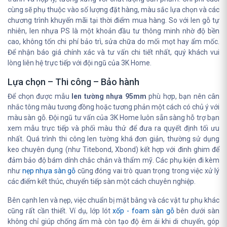
cùng sẽ phụ thuộc vào số lượng đặt hàng, màu sắc lựa chọn và các
chương trình khuyến mãi tại thời điểm mua hàng. So với len gỗ tự
nhiên, len nhựa PS là một khoản đầu tư thông minh nhờ độ bền
cao, không tốn chi phí bảo trì, sửa chữa do mối mọt hay ẩm mốc.
Để nhận báo giá chính xác và tư vấn chi tiết nhất, quý khách vui
lòng liên hệ trực tiếp với đội ngũ của 3K Home.
Lựa chọn – Thi công – Bảo hành
Để chọn được mẫu
len tường nhựa 95mm
phù hợp, bạn nên cân
nhắc tông màu tương đồng hoặc tương phản một cách có chủ ý với
màu sàn gỗ. Đội ngũ tư vấn của 3K Home luôn sẵn sàng hỗ trợ bạn
xem mẫu trực tiếp và phối màu thử để đưa ra quyết định tối ưu
nhất. Quá trình thi công len tường khá đơn giản, thường sử dụng
keo chuyên dụng (như Titebond, Xbond) kết hợp với đinh ghim để
đảm bảo độ bám dính chắc chắn và thẩm mỹ. Các phụ kiện đi kèm
như
nẹp nhựa sàn gỗ
cũng đóng vai trò quan trọng trong việc xử lý
các điểm kết thúc, chuyển tiếp sàn một cách chuyên nghiệp.
Bên cạnh len và nẹp, việc chuẩn bị mặt bằng và các vật tư phụ khác
cũng rất cần thiết. Ví dụ, lớp lót
xốp - foam sàn gỗ
bên dưới sàn
không chỉ giúp chống ẩm mà còn tạo độ êm ái khi di chuyển, góp