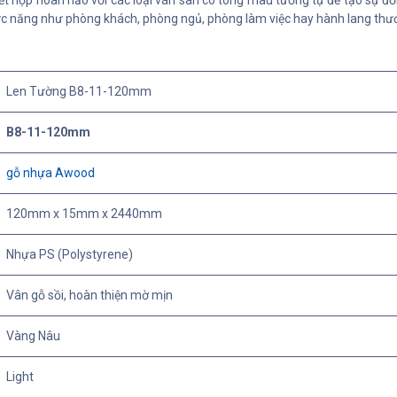
kết hợp hoàn hảo với các loại ván sàn có tông màu tương tự để tạo sự đ
c năng như phòng khách, phòng ngủ, phòng làm việc hay hành lang thư
Len Tường B8-11-120mm
B8-11-120mm
gỗ nhựa Awood
120mm x 15mm x 2440mm
Nhựa PS (Polystyrene)
Vân gỗ sồi, hoàn thiện mờ mịn
Vàng Nâu
Light