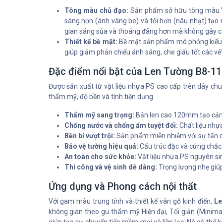
Tông màu chủ đạo:
Sản phẩm sở hữu tông màu Và
sáng hơn (ánh vàng be) và tối hơn (nâu nhạt) tạo
gian sáng sủa và thoáng đãng hơn mà không gây cả
Thiết kế bề mặt:
Bề mặt sản phẩm mô phỏng kiểu vâ
giúp giảm phản chiếu ánh sáng, che giấu tốt các vế
Đặc điểm nổi bật của Len Tường B8-
Được sản xuất từ vật liệu nhựa PS cao cấp trên dây chu
thẩm mỹ, độ bền và tính tiện dụng.
Thẩm mỹ sang trọng:
Bản len cao 120mm tạo cảm g
Chống nước và chống ẩm tuyệt đối:
Chất liệu nhự
Bền bỉ vượt trội:
Sản phẩm miễn nhiễm với sự tấn cô
Bảo vệ tường hiệu quả:
Cấu trúc đặc và cứng chắc
An toàn cho sức khỏe:
Vật liệu nhựa PS nguyên sin
Thi công và vệ sinh dễ dàng:
Trọng lượng nhẹ giúp
Ứng dụng và Phong cách nội thất
Với gam màu trung tính và thiết kế vân gỗ kinh điển,
L
không gian theo gu thẩm mỹ Hiện đại, Tối giản (Minim