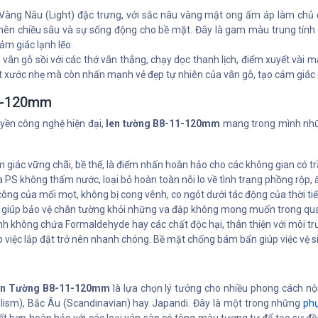
ng Nâu (Light) đặc trưng, với sắc nâu vàng mật ong ấm áp làm chủ đ
 nên chiều sâu và sự sống động cho bề mặt. Đây là gam màu trung tính 
m giác lạnh lẽo.
n gỗ sồi với các thớ vân thẳng, chạy dọc thanh lịch, điểm xuyết vài m
t xước nhẹ mà còn nhấn mạnh vẻ đẹp tự nhiên của vân gỗ, tạo cảm giác d
11-120mm
yền công nghệ hiện đại,
len tường B8-11-120mm
mang trong mình nhữn
iác vững chãi, bề thế, là điểm nhấn hoàn hảo cho các không gian có trầ
a PS không thấm nước, loại bỏ hoàn toàn nỗi lo về tình trạng phồng rộp
ng của mối mọt, không bị cong vênh, co ngót dưới tác động của thời tiế
 giúp bảo vệ chân tường khỏi những va đập không mong muốn trong quá 
h không chứa Formaldehyde hay các chất độc hại, thân thiện với môi trư
 việc lắp đặt trở nên nhanh chóng. Bề mặt chống bám bẩn giúp việc vệ si
en Tường B8-11-120mm
là lựa chọn lý tưởng cho nhiều phong cách nộ
alism), Bắc Âu (Scandinavian) hay Japandi. Đây là một trong những
phụ