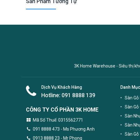
Sản Phẩm Tương Tự
3K Home Warehouse - Siêu thị kho 
Dịch Vụ Khách Hàng
Danh Mụ
Hotline:
091 8888 139
Sàn Gỗ 
Sàn Gỗ
CÔNG TY CỔ PHẦN 3K HOME
Sàn Nhự
Mã Số Thuế: 0315562771
Sàn Nh
091 8888 473
- Ms Phương Anh
Sàn Gỗ 
0913 8888 23 - Mr Phong