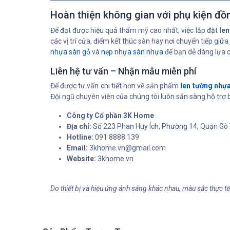
Hoàn thiện không gian với phụ kiện đồ
Để đạt được hiệu quả thẩm mỹ cao nhất, việc lắp đặt
le
các vị trí cửa, điểm kết thúc sàn hay nơi chuyển tiếp gi
nhựa sàn gỗ
và
nẹp nhựa sàn nhựa
để bạn dễ dàng lựa 
Liên hệ tư vấn – Nhận mẫu miễn phí
Để được tư vấn chi tiết hơn về sản phẩm
len tường nh
Đội ngũ chuyên viên của chúng tôi luôn sẵn sàng hỗ trợ
Công ty Cổ phần 3K Home
Địa chỉ:
Số 223 Phan Huy Ích, Phường 14, Quận Gò 
Hotline:
091 8888 139
Email:
3khome.vn@gmail.com
Website:
3khome.vn
Do thiết bị và hiệu ứng ánh sáng khác nhau, màu sắc thực t