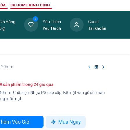
HÒA
3K HOME BÌNH ĐỊNH
0
Giỏ Hàng
Yêu Thích
Guest
0
₫
Yêu Thích
Tài khoản
ang Trí Nội Thất
Tấm Lợp
Phụ Kiện
Hàng Thanh L
-120mm
9 sản phẩm trong 24 giờ qua
0mm. Chất liệu: Nhựa PS cao cấp. Bề mặt vân gỗ sồi màu
ống mối mọt.
hêm Vào Giỏ
Mua Ngay