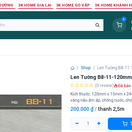
 DƯƠNG
3K HOME GIA LAI
3K HOME GÒ VẤP
3K HOME KHÁNH 
0
Sàn Nhựa
Sàn Gỗ Tự Nhiên
Trang Trí Tường
Tr
Shop
Len Tường B8-11
Len Tường B8-11-120mm
(0 review)
Đã bán 
Kích thước: 120mm x 15mm x 244
vàng nâu ấm áp, chống nước, ch
200.000
₫
/
thanh 2,5m
T