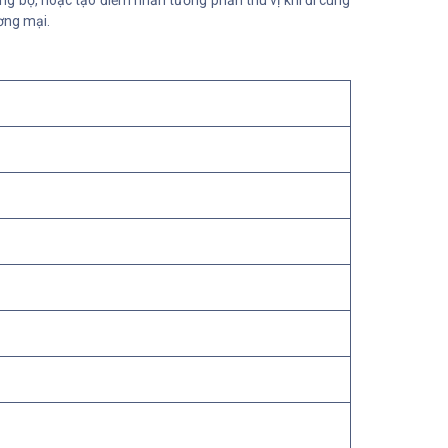
ồng bộ, hoặc tạo điểm nhấn tương phản thú vị khi đi cùng
ơng mại.