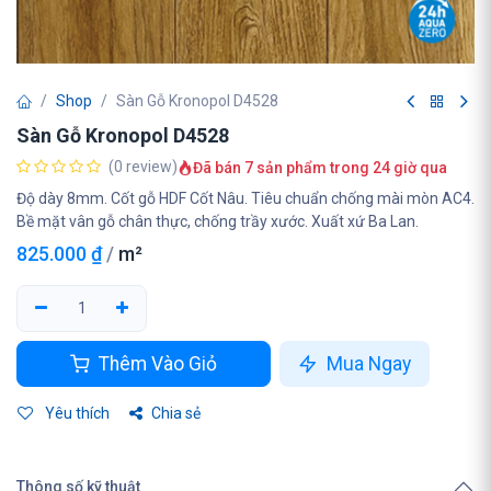
Shop
Sàn Gỗ Kronopol D4528
Sàn Gỗ Kronopol D4528
(0 review)
Đã bán 7 sản phẩm trong 24 giờ qua
Độ dày 8mm. Cốt gỗ HDF Cốt Nâu. Tiêu chuẩn chống mài mòn AC4.
Bề mặt vân gỗ chân thực, chống trầy xước. Xuất xứ Ba Lan.
825.000
₫
/
m²
Thêm Vào Giỏ
Mua Ngay
Yêu thích
Chia sẻ
Thông số kỹ thuật