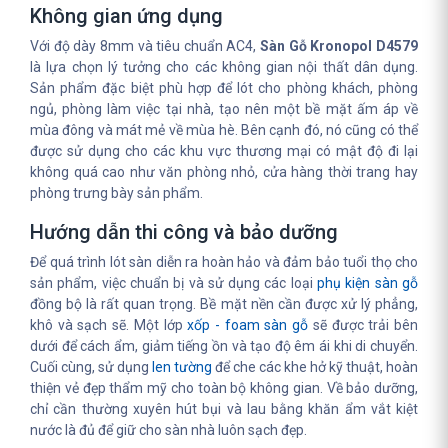
Không gian ứng dụng
Với độ dày 8mm và tiêu chuẩn AC4,
Sàn Gỗ Kronopol D4579
là lựa chọn lý tưởng cho các không gian nội thất dân dụng.
Sản phẩm đặc biệt phù hợp để lót cho phòng khách, phòng
ngủ, phòng làm việc tại nhà, tạo nên một bề mặt ấm áp về
mùa đông và mát mẻ về mùa hè. Bên cạnh đó, nó cũng có thể
được sử dụng cho các khu vực thương mại có mật độ đi lại
không quá cao như văn phòng nhỏ, cửa hàng thời trang hay
phòng trưng bày sản phẩm.
Hướng dẫn thi công và bảo dưỡng
Để quá trình lót sàn diễn ra hoàn hảo và đảm bảo tuổi thọ cho
sản phẩm, việc chuẩn bị và sử dụng các loại
phụ kiện sàn gỗ
đồng bộ là rất quan trọng. Bề mặt nền cần được xử lý phẳng,
khô và sạch sẽ. Một lớp
xốp - foam sàn gỗ
sẽ được trải bên
dưới để cách ẩm, giảm tiếng ồn và tạo độ êm ái khi di chuyển.
Cuối cùng, sử dụng
len tường
để che các khe hở kỹ thuật, hoàn
thiện vẻ đẹp thẩm mỹ cho toàn bộ không gian. Về bảo dưỡng,
chỉ cần thường xuyên hút bụi và lau bằng khăn ẩm vắt kiệt
nước là đủ để giữ cho sàn nhà luôn sạch đẹp.