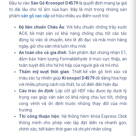
Đầu tư vào
Sàn Gỗ Kronopol D4579
là quyết định mang lại giá
trị dài lâu cho tổ ấm của bạn. Đây là một trong những sản
phẩm
sàn gỗ cao cấp
sở hữu nhiều ưu điểm vượt trội:
Độ bền chuẩn Châu Âu:
Với tiêu chuẩn chống trầy xước
AC4, bề mặt sàn có khả năng chống chịu tốt các tác
động từ việc di chuyển, kéo lê đồ đạc và mài mòn hàng
ngày, giữ cho sàn nhà luôn như mới.
An toàn cho cả gia đình:
Sản phẩm đạt chứng nhận E1,
đảm bảo hàm lượng Formaldehyde ở mức cực thấp, an
toàn tuyệt đối cho hệ hô hấp của người già và trẻ nhỏ.
Thẩm mỹ vượt thời gian:
Thiết kế vân gỗ tinh xảo và
màu sắc tự nhiên giúp
Kronopol D4579
dễ dàng hòa hợp
với nhiều phong cách nội thất, từ cổ điển đến hiện đại.
Cấu trúc ổn định:
Lớp cốt gỗ HDF nâu được ép dưới tỷ
trọng cao giúp ván sàn có khả năng chịu lực tốt, chống
cong vênh và ổn định trước những thay đổi của môi
trường.
Thi công thuận tiện:
Hệ thống hèm khóa Express Click
thông minh cho phép việc lắp đặt diễn ra nhanh gọn,
chính xác, tiết kiệm thời gian và chi phí nhân công.