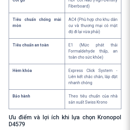
Cốt gỗ
HDF Cốt Nâu (High-Density
Fiberboard)
Tiêu chuẩn chống mài
AC4 (Phù hợp cho khu dân
mòn
cư và thương mại có mật
độ đi lại vừa phải)
Tiêu chuẩn an toàn
E1 (Mức phát thải
Formaldehyde thấp, an
toàn cho sức khỏe)
Hèm khóa
Express Click System -
Liên kết chắc chắn, lắp đặt
nhanh chóng
Bảo hành
Theo tiêu chuẩn của nhà
sản xuất Swiss Krono
Ưu điểm và lợi ích khi lựa chọn Kronopol
D4579