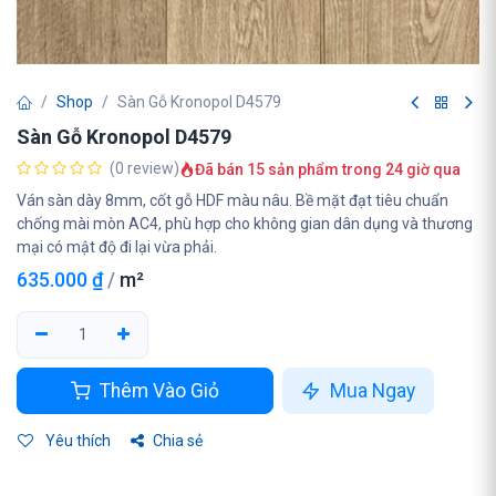
Shop
Sàn Gỗ Kronopol D4579
Sàn Gỗ Kronopol D4579
(0 review)
Đã bán 15 sản phẩm trong 24 giờ qua
Ván sàn dày 8mm, cốt gỗ HDF màu nâu. Bề mặt đạt tiêu chuẩn
chống mài mòn AC4, phù hợp cho không gian dân dụng và thương
mại có mật độ đi lại vừa phải.
635.000
₫
/
m²
Thêm Vào Giỏ
Mua Ngay
Yêu thích
Chia sẻ