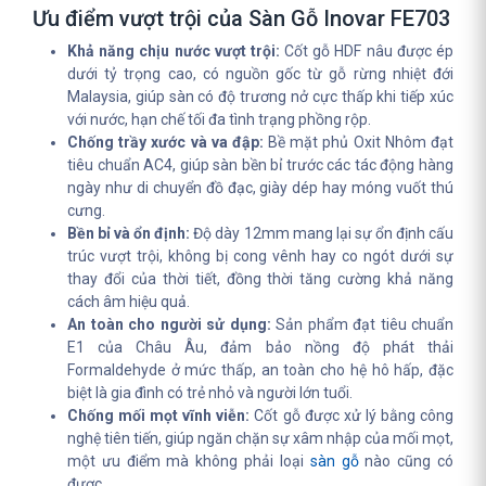
Ưu điểm vượt trội của Sàn Gỗ Inovar FE703
Khả năng chịu nước vượt trội:
Cốt gỗ HDF nâu được ép
dưới tỷ trọng cao, có nguồn gốc từ gỗ rừng nhiệt đới
Malaysia, giúp sàn có độ trương nở cực thấp khi tiếp xúc
với nước, hạn chế tối đa tình trạng phồng rộp.
Chống trầy xước và va đập:
Bề mặt phủ Oxit Nhôm đạt
tiêu chuẩn AC4, giúp sàn bền bỉ trước các tác động hàng
ngày như di chuyển đồ đạc, giày dép hay móng vuốt thú
cưng.
Bền bỉ và ổn định:
Độ dày 12mm mang lại sự ổn định cấu
trúc vượt trội, không bị cong vênh hay co ngót dưới sự
thay đổi của thời tiết, đồng thời tăng cường khả năng
cách âm hiệu quả.
An toàn cho người sử dụng:
Sản phẩm đạt tiêu chuẩn
E1 của Châu Âu, đảm bảo nồng độ phát thải
Formaldehyde ở mức thấp, an toàn cho hệ hô hấp, đặc
biệt là gia đình có trẻ nhỏ và người lớn tuổi.
Chống mối mọt vĩnh viễn:
Cốt gỗ được xử lý bằng công
nghệ tiên tiến, giúp ngăn chặn sự xâm nhập của mối mọt,
một ưu điểm mà không phải loại
sàn gỗ
nào cũng có
được.