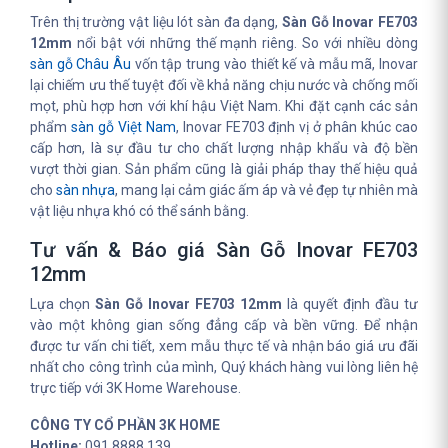
Trên thị trường vật liệu lót sàn đa dạng,
Sàn Gỗ Inovar FE703
12mm
nổi bật với những thế mạnh riêng. So với nhiều dòng
sàn gỗ Châu Âu
vốn tập trung vào thiết kế và mẫu mã, Inovar
lại chiếm ưu thế tuyệt đối về khả năng chịu nước và chống mối
mọt, phù hợp hơn với khí hậu Việt Nam. Khi đặt cạnh các sản
phẩm
sàn gỗ Việt Nam
, Inovar FE703 định vị ở phân khúc cao
cấp hơn, là sự đầu tư cho chất lượng nhập khẩu và độ bền
vượt thời gian. Sản phẩm cũng là giải pháp thay thế hiệu quả
cho
sàn nhựa
, mang lại cảm giác ấm áp và vẻ đẹp tự nhiên mà
vật liệu nhựa khó có thể sánh bằng.
Tư vấn & Báo giá Sàn Gỗ Inovar FE703
12mm
Lựa chọn
Sàn Gỗ Inovar FE703 12mm
là quyết định đầu tư
vào một không gian sống đẳng cấp và bền vững. Để nhận
được tư vấn chi tiết, xem mẫu thực tế và nhận báo giá ưu đãi
nhất cho công trình của mình, Quý khách hàng vui lòng liên hệ
trực tiếp với 3K Home Warehouse.
CÔNG TY CỔ PHẦN 3K HOME
Hotline:
091 8888 139