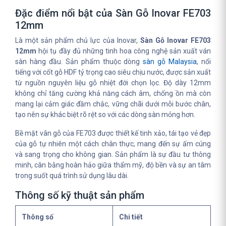
Đặc điểm nổi bật của Sàn Gỗ Inovar FE703
12mm
Là một sản phẩm chủ lực của Inovar,
Sàn Gỗ Inovar FE703
12mm
hội tụ đầy đủ những tinh hoa công nghệ sản xuất ván
sàn hàng đầu. Sản phẩm thuộc dòng
sàn gỗ Malaysia
, nổi
tiếng với cốt gỗ HDF tỷ trọng cao siêu chịu nước, được sản xuất
từ nguồn nguyên liệu gỗ nhiệt đới chọn lọc. Độ dày 12mm
không chỉ tăng cường khả năng cách âm, chống ồn mà còn
mang lại cảm giác đầm chắc, vững chãi dưới mỗi bước chân,
tạo nên sự khác biệt rõ rệt so với các dòng sàn mỏng hơn.
Bề mặt vân gỗ của FE703 được thiết kế tinh xảo, tái tạo vẻ đẹp
của gỗ tự nhiên một cách chân thực, mang đến sự ấm cúng
và sang trọng cho không gian. Sản phẩm là sự đầu tư thông
minh, cân bằng hoàn hảo giữa thẩm mỹ, độ bền và sự an tâm
trong suốt quá trình sử dụng lâu dài.
Thông số kỹ thuật sản phẩm
Thông số
Chi tiết