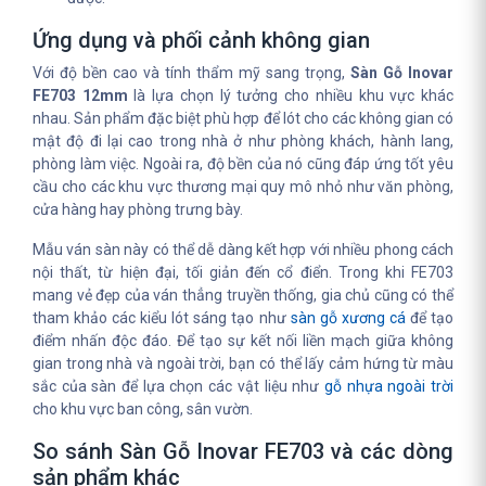
Ứng dụng và phối cảnh không gian
Với độ bền cao và tính thẩm mỹ sang trọng,
Sàn Gỗ Inovar
FE703 12mm
là lựa chọn lý tưởng cho nhiều khu vực khác
nhau. Sản phẩm đặc biệt phù hợp để lót cho các không gian có
mật độ đi lại cao trong nhà ở như phòng khách, hành lang,
phòng làm việc. Ngoài ra, độ bền của nó cũng đáp ứng tốt yêu
cầu cho các khu vực thương mại quy mô nhỏ như văn phòng,
cửa hàng hay phòng trưng bày.
Mẫu ván sàn này có thể dễ dàng kết hợp với nhiều phong cách
nội thất, từ hiện đại, tối giản đến cổ điển. Trong khi FE703
mang vẻ đẹp của ván thẳng truyền thống, gia chủ cũng có thể
tham khảo các kiểu lót sáng tạo như
sàn gỗ xương cá
để tạo
điểm nhấn độc đáo. Để tạo sự kết nối liền mạch giữa không
gian trong nhà và ngoài trời, bạn có thể lấy cảm hứng từ màu
sắc của sàn để lựa chọn các vật liệu như
gỗ nhựa ngoài trời
cho khu vực ban công, sân vườn.
So sánh Sàn Gỗ Inovar FE703 và các dòng
sản phẩm khác