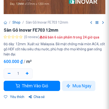
Shop
Sàn Gỗ Inovar FE703 12mm
Sàn Gỗ Inovar FE703 12mm
(0 review)
Đã bán 6 sản phẩm trong 24 giờ qua
Độ dày: 12mm. Xuất xứ: Malaysia. Bề mặt chống mài mòn AC4, cốt
gỗ HDF cốt nâu siêu chịu nước, phù hợp cho mọi không gian sống
hiện đại.
600.000
₫
/
m²
Thêm Vào Giỏ
Mua Ngay
Yêu thích
Chia sẻ