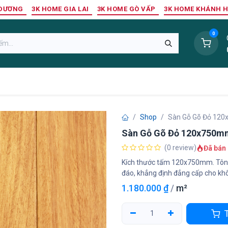
 DƯƠNG
3K HOME GIA LAI
3K HOME GÒ VẤP
3K HOME KHÁNH 
0
Sàn Nhựa
Sàn Gỗ Tự Nhiên
Trang Trí Tường
Tr
Shop
Sàn Gỗ Gõ Đỏ 12
Sàn Gỗ Gõ Đỏ 120x750m
(0 review)
Đã bán 
Kích thước tấm 120x750mm. Tông
đáo, khẳng định đẳng cấp cho kh
1.180.000
₫
/
m²
T