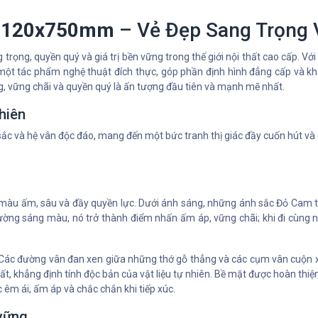
ỏ 120x750mm
– Vẻ Đẹp Sang Trọng 
g trọng, quyền quý và giá trị bền vững trong thế giới nội thất cao cấp
à một tác phẩm nghệ thuật đích thực, góp phần định hình đẳng cấp và k
g, vững chãi và quyền quý là ấn tượng đầu tiên và mạnh mẽ nhất.
hiên
ắc và hệ vân độc đáo, mang đến một bức tranh thị giác đầy cuốn hút và 
u ấm, sâu và đầy quyền lực. Dưới ánh sáng, những ánh sắc Đỏ Cam tươ
i tường sáng màu, nó trở thành điểm nhấn ấm áp, vững chãi; khi đi cùng
n. Các đường vân đan xen giữa những thớ gỗ thẳng và các cụm vân cuộn x
, khẳng định tính độc bản của vật liệu tự nhiên. Bề mặt được hoàn thiệ
êm ái, ấm áp và chắc chắn khi tiếp xúc.
 vững