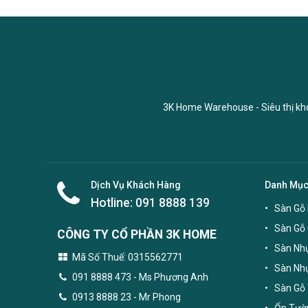
3K Home Warehouse - Siêu thị kho 
Dịch Vụ Khách Hàng
Danh Mụ
Hotline:
091 8888 139
Sàn Gỗ 
Sàn Gỗ
CÔNG TY CỔ PHẦN 3K HOME
Sàn Nhự
Mã Số Thuế: 0315562771
Sàn Nh
091 8888 473
- Ms Phương Anh
Sàn Gỗ 
0913 8888 23 - Mr Phong