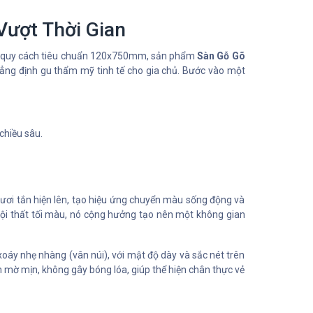
Vượt Thời Gian
. Với quy cách tiêu chuẩn 120x750mm, sản phẩm
Sàn Gỗ Gõ
hẳng định gu thẩm mỹ tinh tế cho gia chủ. Bước vào một
chiều sâu.
i tắn hiện lên, tạo hiệu ứng chuyển màu sống động và
 nội thất tối màu, nó cộng hưởng tạo nên một không gian
oáy nhẹ nhàng (vân núi), với mật độ dày và sắc nét trên
n mờ mịn, không gây bóng lóa, giúp thể hiện chân thực vẻ