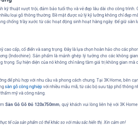
 kỹ thuật vượt trội, đảm bảo tuổi thọ và vẻ đẹp lâu dài cho công trình. 
ều loại gỗ thông thường. Bề mặt được xử lý kỹ lưỡng không chỉ đẹp mà c
ăng chống trầy xước từ các hoạt động sinh hoạt hàng ngày. Để giữ sàn
 cao cấp, cổ điển và sang trọng. Đây là lựa chọn hoàn hảo cho các phong c
 Dương (Indochine). Sản phẩm là mảnh ghép lý tưởng cho các không gia
 trọng. Sự hiện diện của nó không chỉ nâng tầm giá trị không gian mà cò
 lưỡng để phù hợp với nhu cầu và phong cách chung. Tại 3K Home, bên cạ
òng
sàn gỗ công nghiệp
với nhiều mẫu mã, từ các bộ sưu tập phổ thông 
ề thẩm mỹ và công năng.
hẩm
Sàn Gỗ Gõ Đỏ 120x750mm
, quý khách vui lòng liên hệ với 3K H
thực tế của sản phẩm có thể khác so với màu sắc hiển thị. Xin cảm ơn!