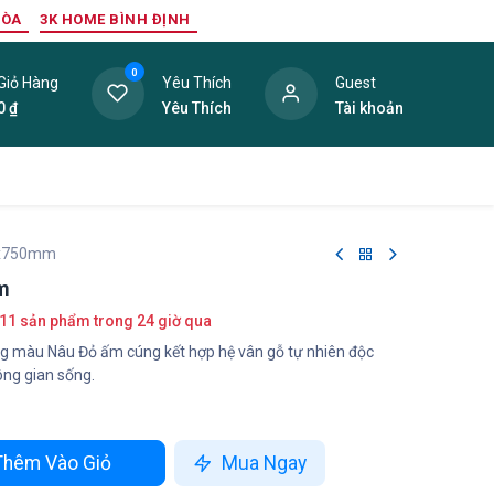
HÒA
3K HOME BÌNH ĐỊNH
0
Giỏ Hàng
Yêu Thích
Guest
0
₫
Yêu Thích
Tài khoản
ang Trí Nội Thất
Tấm Lợp
Phụ Kiện
Hàng Thanh L
0x750mm
m
11 sản phẩm trong 24 giờ qua
 màu Nâu Đỏ ấm cúng kết hợp hệ vân gỗ tự nhiên độc
ông gian sống.
hêm Vào Giỏ
Mua Ngay