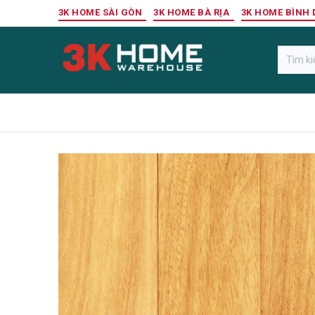
Bỏ qua để đến Nội dung
3K HOME SÀI GÒN
3K HOME BÀ RỊA
3K HOME BÌNH
Gỗ Ngoài Trời
Sàn Gỗ Công Nghiệp