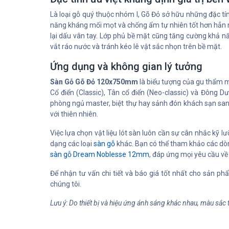
Là loại gỗ quý thuộc nhóm I, Gõ Đỏ sở hữu những đặc tính
năng kháng mối mọt và chống ẩm tự nhiên tốt hơn hẳn nhi
lại dấu vân tay. Lớp phủ bề mặt cũng tăng cường khả n
vắt ráo nước và tránh kéo lê vật sắc nhọn trên bề mặt.
Ứng dụng và không gian lý tưởng
Sàn Gỗ Gõ Đỏ 120x750mm
là biểu tượng của gu thẩm mỹ
Cổ điển (Classic), Tân cổ điển (Neo-classic) và Đông
phòng ngủ master, biệt thự hay sảnh đón khách sạn sang
với thiên nhiên.
Việc lựa chọn vật liệu lót sàn luôn cần sự cân nhắc kỹ
dạng các loại
sàn gỗ
khác. Bạn có thể tham khảo các d
sàn gỗ Dream Noblesse 12mm
, đáp ứng mọi yêu cầu v
Để nhận tư vấn chi tiết và báo giá tốt nhất cho sản p
chúng tôi.
Lưu ý: Do thiết bị và hiệu ứng ánh sáng khác nhau, màu sắc 