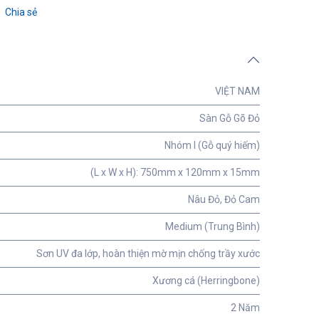
Chia sẻ
VIỆT NAM
Sàn Gỗ Gõ Đỏ
Nhóm I (Gỗ quý hiếm)
(L x W x H): 750mm x 120mm x 15mm
Nâu Đỏ, Đỏ Cam
Medium (Trung Bình)
Sơn UV đa lớp, hoàn thiện mờ mịn chống trầy xước
Xương cá (Herringbone)
2 Năm