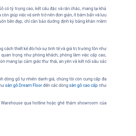
Gỗ có tỷ trọng cao, kết cấu đặc và rắn chắc, mang lại khả
òn giúp việc vệ sinh trở nên đơn giản, ít bám bẩn và lưu
 luôn bền đẹp, chỉ cần bảo dưỡng định kỳ bằng khăn mềm
ách thiết kế đòi hỏi sự tinh tế và giá trị trường tồn như
n quan trọng như phòng khách, phòng làm việc cấp cao,
n mang lại cảm giác thư thái, an yên và kết nối sâu sắc
nh dòng gỗ tự nhiên danh giá, chúng tôi còn cung cấp đa
như
sàn gỗ Dream Floor
đến các dòng
sàn gỗ cao cấp
như
ome Warehouse qua hotline hoặc ghé thăm showroom của