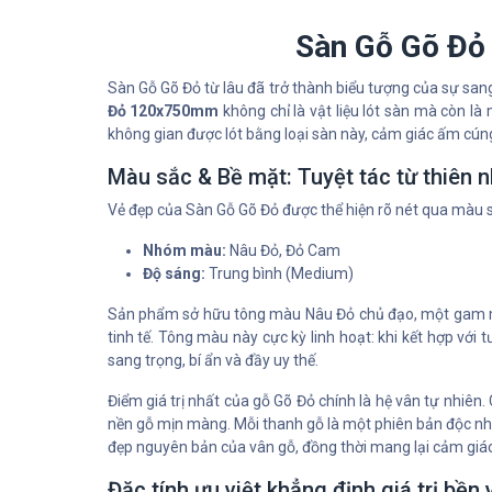
Sàn Gỗ Gõ Đ
Sàn Gỗ Gõ Đỏ từ lâu đã trở thành biểu tượng của sự san
Đỏ 120x750mm
không chỉ là vật liệu lót sàn mà còn l
không gian được lót bằng loại sàn này, cảm giác ấm cún
Màu sắc & Bề mặt: Tuyệt tác từ thiên n
Vẻ đẹp của Sàn Gỗ Gõ Đỏ được thể hiện rõ nét qua màu s
Nhóm màu:
Nâu Đỏ, Đỏ Cam
Độ sáng:
Trung bình (Medium)
Sản phẩm sở hữu tông màu Nâu Đỏ chủ đạo, một gam mà
tinh tế. Tông màu này cực kỳ linh hoạt: khi kết hợp vớ
sang trọng, bí ẩn và đầy uy thế.
Điểm giá trị nhất của gỗ Gõ Đỏ chính là hệ vân tự nhiê
nền gỗ mịn màng. Mỗi thanh gỗ là một phiên bản độc nhất
đẹp nguyên bản của vân gỗ, đồng thời mang lại cảm giác 
Đặc tính ưu việt khẳng định giá trị bền