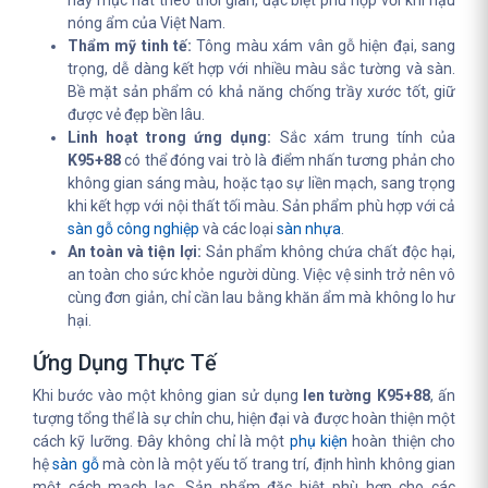
hay mục nát theo thời gian, đặc biệt phù hợp với khí hậu
nóng ẩm của Việt Nam.
Thẩm mỹ tinh tế:
Tông màu xám vân gỗ hiện đại, sang
trọng, dễ dàng kết hợp với nhiều màu sắc tường và sàn.
Bề mặt sản phẩm có khả năng chống trầy xước tốt, giữ
được vẻ đẹp bền lâu.
Linh hoạt trong ứng dụng:
Sắc xám trung tính của
K95+88
có thể đóng vai trò là điểm nhấn tương phản cho
không gian sáng màu, hoặc tạo sự liền mạch, sang trọng
khi kết hợp với nội thất tối màu. Sản phẩm phù hợp với cả
sàn gỗ công nghiệp
và các loại
sàn nhựa
.
An toàn và tiện lợi:
Sản phẩm không chứa chất độc hại,
an toàn cho sức khỏe người dùng. Việc vệ sinh trở nên vô
cùng đơn giản, chỉ cần lau bằng khăn ẩm mà không lo hư
hại.
Ứng Dụng Thực Tế
Khi bước vào một không gian sử dụng
len tường K95+88
, ấn
tượng tổng thể là sự chỉn chu, hiện đại và được hoàn thiện một
cách kỹ lưỡng. Đây không chỉ là một
phụ kiện
hoàn thiện cho
hệ
sàn gỗ
mà còn là một yếu tố trang trí, định hình không gian
một cách mạch lạc. Sản phẩm đặc biệt phù hợp cho các