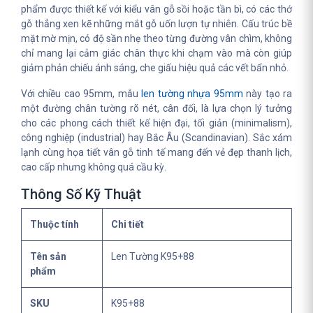
phẩm được thiết kế với kiểu vân gỗ sồi hoặc tần bì, có các thớ
gỗ thẳng xen kẽ những mắt gỗ uốn lượn tự nhiên. Cấu trúc bề
mặt mờ mịn, có độ sần nhẹ theo từng đường vân chìm, không
chỉ mang lại cảm giác chân thực khi chạm vào mà còn giúp
giảm phản chiếu ánh sáng, che giấu hiệu quả các vết bẩn nhỏ.
Với chiều cao 95mm, mẫu
len tường nhựa 95mm
này tạo ra
một đường chân tường rõ nét, cân đối, là lựa chọn lý tưởng
cho các phong cách thiết kế hiện đại, tối giản (minimalism),
công nghiệp (industrial) hay Bắc Âu (Scandinavian). Sắc xám
lạnh cùng họa tiết vân gỗ tinh tế mang đến vẻ đẹp thanh lịch,
cao cấp nhưng không quá cầu kỳ.
Thông Số Kỹ Thuật
Thuộc tính
Chi tiết
Tên sản
Len Tường K95+88
phẩm
SKU
K95+88