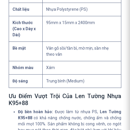
Chất liệu
Nhựa Polystyrene (PS)
Kích thước
95mm x 15mm x 2400mm
(Cao x Dày x
Dài)
Bề mặt
Vân gỗ sồi/tần bì, mờ mịn, sần nhẹ
theo vân
Nhóm màu
Xám
Độ sáng
Trung bình (Medium)
Ưu Điểm Vượt Trội Của Len Tường Nhựa
K95+88
Độ bền hoàn hảo:
Được làm từ nhựa PS,
Len Tường
K95+88
có khả năng chống nước, chống ẩm và chống
mối mọt 100%. Sản phẩm không bị cong vênh, co ngót