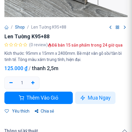
Shop
Len Tường K95+88
Len Tường K95+88
(0 review)
Đã bán 15 sản phẩm trong 24 giờ qua
Kích thước: 95mm x 15mm x 2400mm. Bề mặt vân gỗ sồi/tần bì
tinh tế. Tông màu xám trung tính, hiện đại.
125.000
₫
/
thanh 2,5m
Thêm Vào Giỏ
Mua Ngay
Yêu thích
Chia sẻ
Thông số kỹ thuật