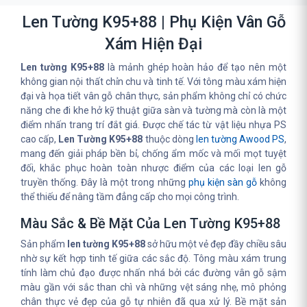
Len Tường K95+88 | Phụ Kiện Vân Gỗ
Xám Hiện Đại
Len tường K95+88
là mảnh ghép hoàn hảo để tạo nên một
không gian nội thất chỉn chu và tinh tế. Với tông màu xám hiện
đại và họa tiết vân gỗ chân thực, sản phẩm không chỉ có chức
năng che đi khe hở kỹ thuật giữa sàn và tường mà còn là một
điểm nhấn trang trí đắt giá. Được chế tác từ vật liệu nhựa PS
cao cấp,
Len Tường K95+88
thuộc dòng
len tường Awood PS
,
mang đến giải pháp bền bỉ, chống ẩm mốc và mối mọt tuyệt
đối, khắc phục hoàn toàn nhược điểm của các loại len gỗ
truyền thống. Đây là một trong những
phụ kiện sàn gỗ
không
thể thiếu để nâng tầm đẳng cấp cho mọi công trình.
Màu Sắc & Bề Mặt Của Len Tường K95+88
Sản phẩm
len tường K95+88
sở hữu một vẻ đẹp đầy chiều sâu
nhờ sự kết hợp tinh tế giữa các sắc độ. Tông màu xám trung
tính làm chủ đạo được nhấn nhá bởi các đường vân gỗ sậm
màu gần với sắc than chì và những vệt sáng nhẹ, mô phỏng
chân thực vẻ đẹp của gỗ tự nhiên đã qua xử lý. Bề mặt sản