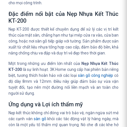
cho mọi công trình.
Đặc điểm nổi bật của Nẹp Nhựa Kết Thúc
KT-200
Nẹp KT-200 được thiết kế chuyên dụng để xử lý các vị trí kết
thúc của mặt sàn, chẳng hạn như tại mép cửa ra vào, cửa ban
công, hoặc nơi sàn gỗ tiếp giáp với tường. Sản phẩm được sản
xuất từ chất liệu nhựa tổng hợp cao cấp, đảm bảo độ bền, khả
năng chống chịu va đập và duy trì vẻ đẹp theo thời gian.
Một trong những ưu điểm lớn nhất của
Nẹp Nhựa Kết Thúc
KT-200
là sự linh hoạt. 3K Home cung cấp hai phiên bản riêng
biệt, tương thích hoàn hảo với các loại
sàn gỗ công nghiệp
có
độ dày 8mm và 12mm. Điều này giúp đảm bảo sự vừa vặn
tuyệt đối, tạo nên một đường nối liền mạch và an toàn cho
người sử dụng.
Ứng dụng và Lợi ích thẩm mỹ
Nẹp kết thúc không chỉ đóng vai trò bảo vệ, ngăn ngừa sứt mẻ
các cạnh ván
sàn gỗ
khỏi các tác động vật lý hàng ngày, mà
còn là một yếu tố thẩm mỹ quan trọng. Nó che đi các khe hở