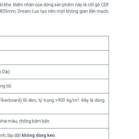
khắt khe. Điểm nhấn của dòng sản phẩm này là cốt gỗ CDF
i 1835mm, Dream Lux tạo nên một không gian liền mạch,
 Dài)
ng tối
iberboard) lõi đen, tỷ trọng >900 kg/m³. Đây là dòng
 phai màu, chống bám bẩn.
ạnh; lắp đặt
không dùng keo
.