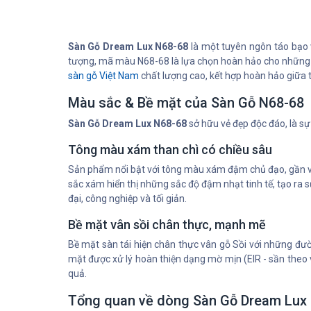
Sàn Gỗ Dream Lux N68-68
là một tuyên ngôn táo bạo 
tượng, mã màu N68-68 là lựa chọn hoàn hảo cho những 
sàn gỗ Việt Nam
chất lượng cao, kết hợp hoàn hảo giữa 
Màu sắc & Bề mặt của Sàn Gỗ N68-68
Sàn Gỗ Dream Lux N68-68
sở hữu vẻ đẹp độc đáo, là sự
Tông màu xám than chì có chiều sâu
Sản phẩm nổi bật với tông màu xám đậm chủ đạo, gần với 
sắc xám hiển thị những sắc độ đậm nhạt tinh tế, tạo ra 
đại, công nghiệp và tối giản.
Bề mặt vân sồi chân thực, mạnh mẽ
Bề mặt sàn tái hiện chân thực vân gỗ Sồi với những đư
mặt được xử lý hoàn thiện dạng mờ mịn (EIR - sần theo 
quả.
Tổng quan về dòng Sàn Gỗ Dream Lux