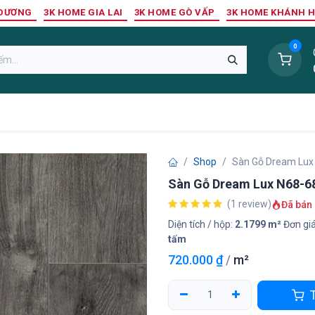
 DƯƠNG
3K HOME GIA LAI
3K HOME GÒ VẤP
3K HOME KHÁNH 
0
Sàn Nhựa
Sàn Gỗ Tự Nhiên
Trang Trí Tường
Tr
Shop
Sàn Gỗ Dream Lux
Sàn Gỗ Dream Lux N68-6
(1 review)
Đã bán 
Diện tích / hộp:
2.1799 m²
Đơn giá
tấm
720.000
₫
/
m²
T