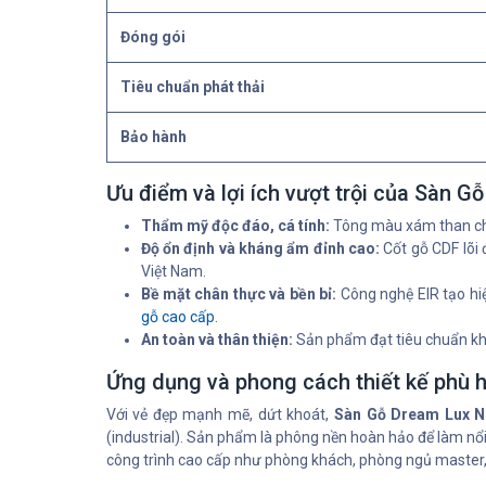
Đóng gói
Tiêu chuẩn phát thải
Bảo hành
Ưu điểm và lợi ích vượt trội của Sàn G
Thẩm mỹ độc đáo, cá tính:
Tông màu xám than chì
Độ ổn định và kháng ẩm đỉnh cao:
Cốt gỗ CDF lõi 
Việt Nam.
Bề mặt chân thực và bền bỉ:
Công nghệ EIR tạo hi
gỗ cao cấp
.
An toàn và thân thiện:
Sản phẩm đạt tiêu chuẩn khí
Ứng dụng và phong cách thiết kế phù 
Với vẻ đẹp mạnh mẽ, dứt khoát,
Sàn Gỗ Dream Lux N
(industrial). Sản phẩm là phông nền hoàn hảo để làm nổi 
công trình cao cấp như phòng khách, phòng ngủ maste