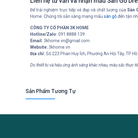
Liên hệ tư vấn và nhận mẫu Sàn Gỗ Dr
Để trải nghiệm trực tiếp vẻ đẹp và chất lượng của
Sàn 
Home. Chúng tôi sẵn sàng mang mẫu
sàn gỗ
đến tận nh
CÔNG TY CỔ PHẦN 3K HOME
Hotline/Zalo:
091 8888 139
Email:
3khome.vn@gmail.com
Website:
3khome.vn
Địa chỉ:
Số 223 Phan Huy Ích, Phường An Hội Tây, TP Hồ 
Do thiết bị và hiệu ứng ánh sáng khác nhau, màu sắc thực t
Sản Phẩm Tương Tự