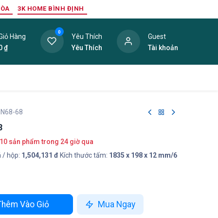
HÒA
3K HOME BÌNH ĐỊNH
0
Giỏ Hàng
Yêu Thích
Guest
0
₫
Yêu Thích
Tài khoản
ang Trí Nội Thất
Tấm Lợp
Phụ Kiện
Hàng Thanh L
 N68-68
8
10 sản phẩm trong 24 giờ qua
 / hộp:
1,504,131 đ
Kích thước tấm:
1835 x 198 x 12 mm/6
hêm Vào Giỏ
Mua Ngay