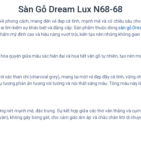
Sàn Gỗ Dream Lux N68-68
về phong cách, mang đến vẻ đẹp cá tính, mạnh mẽ và có chiều sâu cho 
ai tìm kiếm sự khác biệt và đẳng cấp. Sản phẩm thuộc dòng
sàn gỗ Dre
thẩm mỹ đỉnh cao và hiệu năng vượt trội, kiến tạo nên những không gia
 hòa quyện giữa màu sắc hiện đại và họa tiết vân gỗ tự nhiên, tạo nên 
sắc than chì (charcoal grey), mang lại một vẻ đẹp đầy cá tính, vững ch
sự tương phản ấn tượng với tường và nội thất sáng màu. Tông màu này là p
ờng nét mạnh mẽ, đặc trưng. Sự kết hợp giữa các thớ vân thẳng và cụm
vân), không gây bóng gắt, cho cảm giác ấm áp và chắc chắn khi di chuy