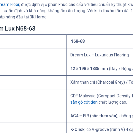
ream Floor
, được định vị ở phân khúc cao cấp với tiêu chuẩn kỹ thuật 
lại sự ổn định và khả năng kháng ẩm ấn tượng. Với kích thước tấm dà
ấp hàng đầu tại 3K Home.
am Lux N68-68
N68-68
Dream Lux – Luxurious Flooring
12 × 198 × 1835 mm
(Dày x Rộng x
Xám than chì (Charcoal Grey) / Tô
CDF Malaysia (Compact Density F
sàn gỗ cốt đen
chất lượng cao.
AC4 – EIR (sần theo vân)
, chống
K-Click
, có V-groove (rãnh V) 4 c