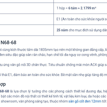
1 hộp =
6 tấm ≈ 2.1799 m²
E1 (An toàn cho sức khỏe người 
25 năm
cho mục đích sử dụng dâ
ỗ N68-68
 cùng kích thước tấm dài 1835mm tạo nên một không gian đẳng cấp, li
đen siêu đặc giúp sàn rắn chắc, hạn chế tối đa nguy cơ cong vênh, phồng
ệu ứng vân gỗ nổi 3D chân thực. Tiêu chuẩn chống mài mòn AC4 giúp s
 thải E1, đảm bảo an toàn cho sức khỏe. Bề mặt sần nhẹ giúp tăng độ ma
hợp
68-68
là lựa chọn lý tưởng cho các phong cách thiết kế đương đại, hiệ
bật các món đồ nội thất có thiết kế tinh tế, vật liệu kim loại, da hoặc
r, showroom, văn phòng sáng tạo, thuộc nhóm
sàn gỗ cốt đen 12mm
tốt 