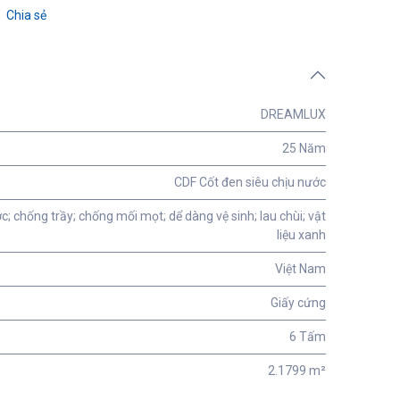
Chia sẻ
DREAMLUX
25 Năm
CDF Cốt đen siêu chịu nước
c; chống trầy; chống mối mọt; dể dàng vệ sinh; lau chùi; vật
liệu xanh
Việt Nam
Giấy cứng
6 Tấm
2.1799 m²