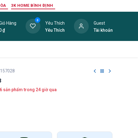
HÒA
3K HOME BÌNH ĐỊNH
0
Giỏ Hàng
Yêu Thích
Guest
0
₫
Yêu Thích
Tài khoản
ang Trí Nội Thất
Tấm Lợp
Phụ Kiện
Hàng Thanh L
 157028
8
6 sản phẩm trong 24 giờ qua