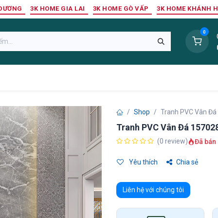
 DƯƠNG
3K HOME GIA LAI
3K HOME GÒ VẤP
3K HOME KHÁNH 
0
Sàn Nhựa
Sàn Gỗ Tự Nhiên
Trang Trí Tường
Tr
Shop
Tranh PVC Vân Đá
Tranh PVC Vân Đá 15702
(0 review)
Đã bán 
Yêu thích
Chia sẻ
Liên hệ với chúng tôi