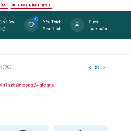
HÒA
3K HOME BÌNH ĐỊNH
0
Giỏ Hàng
Yêu Thích
Guest
0
₫
Yêu Thích
Tài khoản
ang Trí Nội Thất
Tấm Lợp
Phụ Kiện
Hàng Thanh L
 157051
1
6 sản phẩm trong 24 giờ qua