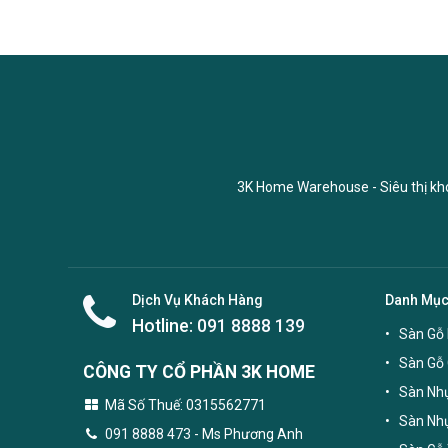
3K Home Warehouse - Siêu thị kho 
Dịch Vụ Khách Hàng
Danh Mụ
Hotline:
091 8888 139
Sàn Gỗ 
Sàn Gỗ
CÔNG TY CỔ PHẦN 3K HOME
Sàn Nhự
Mã Số Thuế: 0315562771
Sàn Nh
091 8888 473
- Ms Phương Anh