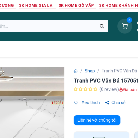
 DƯƠNG
3K HOME GIA LAI
3K HOME GÒ VẤP
3K HOME KHÁNH 
0
Sàn Nhựa
Sàn Gỗ Tự Nhiên
Trang Trí Tường
Tr
Shop
Tranh PVC Vân Đá
Tranh PVC Vân Đá 15705
(0 review)
Đã bán 
Yêu thích
Chia sẻ
Liên hệ với chúng tôi