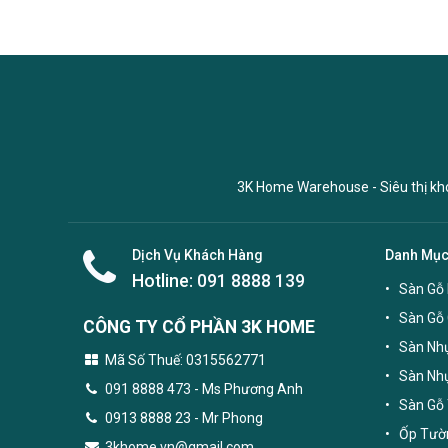
3K Home Warehouse - Siêu thị kho 
Dịch Vụ Khách Hàng
Danh Mụ
Hotline:
091 8888 139
Sàn Gỗ 
Sàn Gỗ
CÔNG TY CỔ PHẦN 3K HOME
Sàn Nhự
Mã Số Thuế: 0315562771
Sàn Nh
091 8888 473
- Ms Phương Anh
Sàn Gỗ 
0913 8888 23 - Mr Phong
Ốp Tườn
3khome.vn@gmail.com