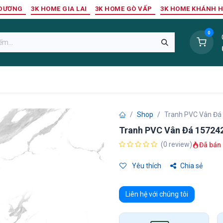
 DƯƠNG
3K HOME GIA LAI
3K HOME GÒ VẤP
3K HOME KHÁNH 
0
Sàn Nhựa
Sàn Gỗ Tự Nhiên
Trang Trí Tường
Tr
Shop
Tranh PVC Vân Đá
Tranh PVC Vân Đá 15724
(0 review)
Đã bán 
Yêu thích
Chia sẻ
Liên hệ với chúng tôi