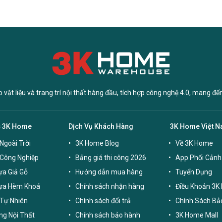
vật liệu và trang trí nội thất hàng đầu, tích hợp công nghệ 4.0, mang đế
c 3K Home
Dịch Vụ Khách Hàng
3K Home Việt 
Ngoài Trời
3K Home Blog
Về 3K Home
 Công Nghiệp
Bảng giá thi công 2026
App Phối Cảnh
a Giả Gỗ
Hướng dẫn mua hàng
Tuyển Dụng
ựa Hèm Khoá
Chính sách nhận hàng
Điều Khoản 3K
Tự Nhiên
Chính sách đổi trả
Chính Sách Bả
g Nội Thất
Chính sách bảo hành
3K Home Mall