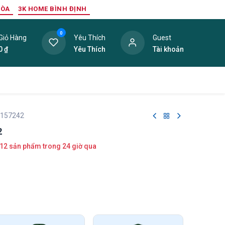
HÒA
3K HOME BÌNH ĐỊNH
0
Giỏ Hàng
Yêu Thích
Guest
0
₫
Yêu Thích
Tài khoản
ang Trí Nội Thất
Tấm Lợp
Phụ Kiện
Hàng Thanh L
 157242
2
12 sản phẩm trong 24 giờ qua