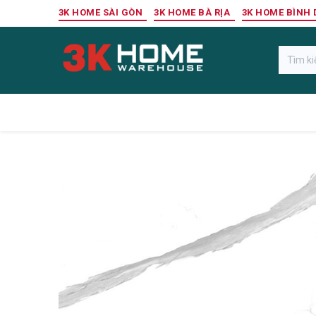
Bỏ qua để đến Nội dung
3K HOME SÀI GÒN
3K HOME BÀ RỊA
3K HOME BÌNH
Gỗ Ngoài Trời
Sàn Gỗ Công Nghiệp