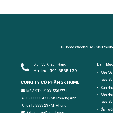
3K Home Warehouse - Siêu thị kho 
Dịch Vụ Khách Hàng
Danh Mụ
Hotline:
091 8888 139
Sàn Gỗ 
Sàn Gỗ
CÔNG TY CỔ PHẦN 3K HOME
Sàn Nhự
Mã Số Thuế: 0315562771
Sàn Nh
091 8888 473
- Ms Phương Anh
Sàn Gỗ 
0913 8888 23 - Mr Phong
Ốp Tườn
3khome.vn@gmail.com