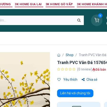
 DƯƠNG
3K HOME GIA LAI
3K HOME GÒ VẤP
3K HOME KHÁNH 
0
Sàn Nhựa
Sàn Gỗ Tự Nhiên
Trang Trí Tường
Tr
Shop
Tranh PVC Vân Đá
Tranh PVC Vân Đá 15765
(0 review)
Đã bán 
Yêu thích
Chia sẻ
Liên hệ với chúng tôi