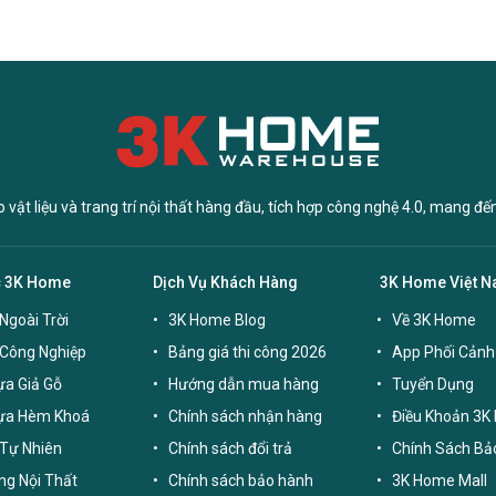
vật liệu và trang trí nội thất hàng đầu, tích hợp công nghệ 4.0, mang đế
c 3K Home
Dịch Vụ Khách Hàng
3K Home Việt 
Ngoài Trời
3K Home Blog
Về 3K Home
 Công Nghiệp
Bảng giá thi công 2026
App Phối Cảnh
a Giả Gỗ
Hướng dẫn mua hàng
Tuyển Dụng
ựa Hèm Khoá
Chính sách nhận hàng
Điều Khoản 3K
Tự Nhiên
Chính sách đổi trả
Chính Sách Bả
g Nội Thất
Chính sách bảo hành
3K Home Mall