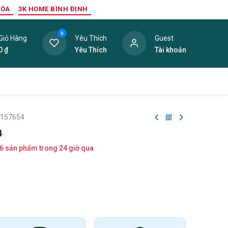
HÒA
3K HOME BÌNH ĐỊNH
0
Giỏ Hàng
Yêu Thích
Guest
0
₫
Yêu Thích
Tài khoản
ang Trí Nội Thất
Tấm Lợp
Phụ Kiện
Hàng Thanh L
 157654
4
6 sản phẩm trong 24 giờ qua