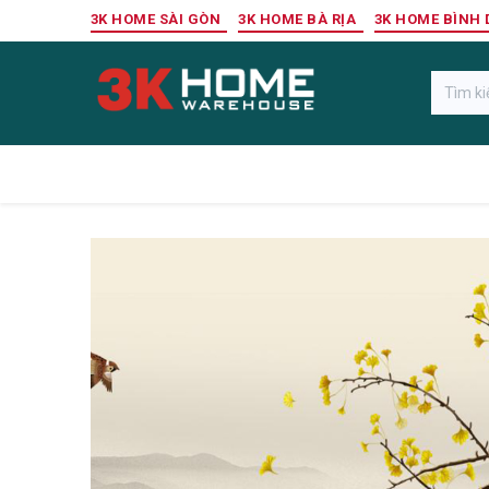
Bỏ qua để đến Nội dung
3K HOME SÀI GÒN
3K HOME BÀ RỊA
3K HOME BÌNH
Gỗ Ngoài Trời
Sàn Gỗ Công Nghiệp