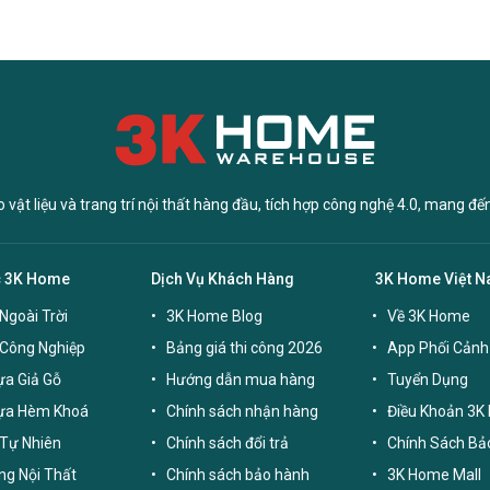
vật liệu và trang trí nội thất hàng đầu, tích hợp công nghệ 4.0, mang đế
c 3K Home
Dịch Vụ Khách Hàng
3K Home Việt 
Ngoài Trời
3K Home Blog
Về 3K Home
 Công Nghiệp
Bảng giá thi công 2026
App Phối Cảnh
a Giả Gỗ
Hướng dẫn mua hàng
Tuyển Dụng
ựa Hèm Khoá
Chính sách nhận hàng
Điều Khoản 3K
Tự Nhiên
Chính sách đổi trả
Chính Sách Bả
g Nội Thất
Chính sách bảo hành
3K Home Mall