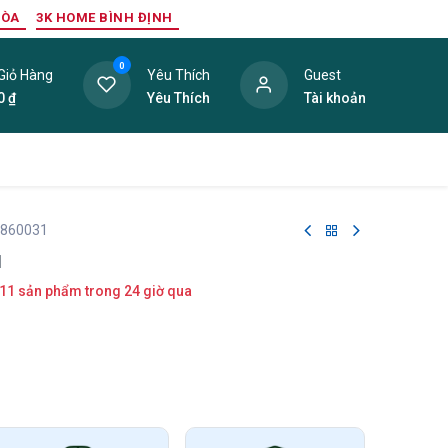
HÒA
3K HOME BÌNH ĐỊNH
0
Giỏ Hàng
Yêu Thích
Guest
0
₫
Yêu Thích
Tài khoản
ang Trí Nội Thất
Tấm Lợp
Phụ Kiện
Hàng Thanh L
 860031
1
11 sản phẩm trong 24 giờ qua