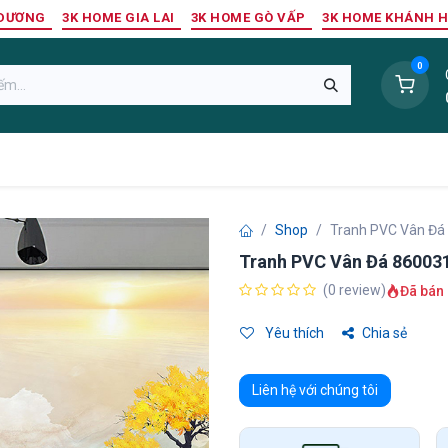
 DƯƠNG
3K HOME GIA LAI
3K HOME GÒ VẤP
3K HOME KHÁNH 
0
Sàn Nhựa
Sàn Gỗ Tự Nhiên
Trang Trí Tường
Tr
Shop
Tranh PVC Vân Đá
Tranh PVC Vân Đá 86003
(0 review)
Đã bán 
Yêu thích
Chia sẻ
Liên hệ với chúng tôi