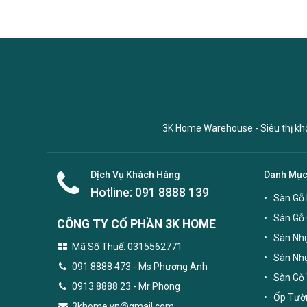
3K Home Warehouse - Siêu thị kho 
Dịch Vụ Khách Hàng
Danh Mụ
Hotline:
091 8888 139
Sàn Gỗ 
Sàn Gỗ
CÔNG TY CỔ PHẦN 3K HOME
Sàn Nhự
Mã Số Thuế: 0315562771
Sàn Nh
091 8888 473
- Ms Phương Anh
Sàn Gỗ 
0913 8888 23 - Mr Phong
Ốp Tườn
3khome.vn@gmail.com