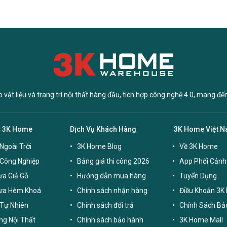
vật liệu và trang trí nội thất hàng đầu, tích hợp công nghệ 4.0, mang đế
c 3K Home
Dịch Vụ Khách Hàng
3K Home Việt 
Ngoài Trời
3K Home Blog
Về 3K Home
 Công Nghiệp
Bảng giá thi công 2026
App Phối Cảnh
a Giả Gỗ
Hướng dẫn mua hàng
Tuyển Dụng
ựa Hèm Khoá
Chính sách nhận hàng
Điều Khoản 3K
Tự Nhiên
Chính sách đổi trả
Chính Sách Bả
g Nội Thất
Chính sách bảo hành
3K Home Mall