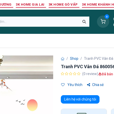
 DƯƠNG
3K HOME GIA LAI
3K HOME GÒ VẤP
3K HOME KHÁNH 
0
Sàn Nhựa
Sàn Gỗ Tự Nhiên
Trang Trí Tường
Tr
Shop
Tranh PVC Vân Đá
Tranh PVC Vân Đá 86005
(0 review)
Đã bán 
Yêu thích
Chia sẻ
Liên hệ với chúng tôi