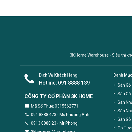
3K Home Warehouse - Siêu thị kho 
Dịch Vụ Khách Hàng
Danh Mụ
Hotline:
091 8888 139
Sàn Gỗ 
Sàn Gỗ
CÔNG TY CỔ PHẦN 3K HOME
Sàn Nhự
Mã Số Thuế: 0315562771
Sàn Nh
091 8888 473
- Ms Phương Anh
Sàn Gỗ 
0913 8888 23 - Mr Phong
Ốp Tườn
3khome.vn@gmail.com