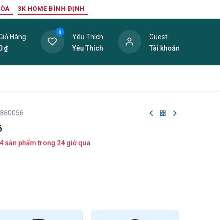
HÒA
3K HOME BÌNH ĐỊNH
0
Giỏ Hàng
Yêu Thích
Guest
0
₫
Yêu Thích
Tài khoản
ang Trí Nội Thất
Tấm Lợp
Phụ Kiện
Hàng Thanh L
 860056
6
4 sản phẩm trong 24 giờ qua