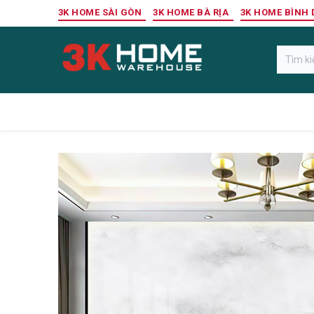
Bỏ qua để đến Nội dung
3K HOME SÀI GÒN
3K HOME BÀ RỊA
3K HOME BÌNH
Gỗ Ngoài Trời
Sàn Gỗ Công Nghiệp