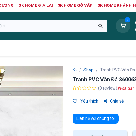
 DƯƠNG
3K HOME GIA LAI
3K HOME GÒ VẤP
3K HOME KHÁNH 
0
Sàn Nhựa
Sàn Gỗ Tự Nhiên
Trang Trí Tường
Tr
Shop
Tranh PVC Vân Đá
Tranh PVC Vân Đá 86006
(0 review)
Đã bán 
Yêu thích
Chia sẻ
Liên hệ với chúng tôi