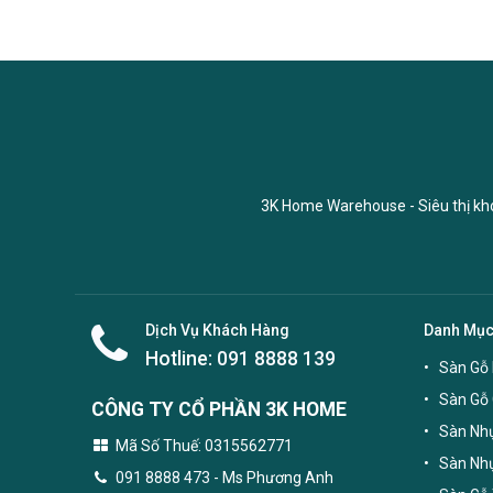
3K Home Warehouse - Siêu thị kho 
Dịch Vụ Khách Hàng
Danh Mụ
Hotline:
091 8888 139
Sàn Gỗ 
Sàn Gỗ
CÔNG TY CỔ PHẦN 3K HOME
Sàn Nhự
Mã Số Thuế: 0315562771
Sàn Nh
091 8888 473
- Ms Phương Anh