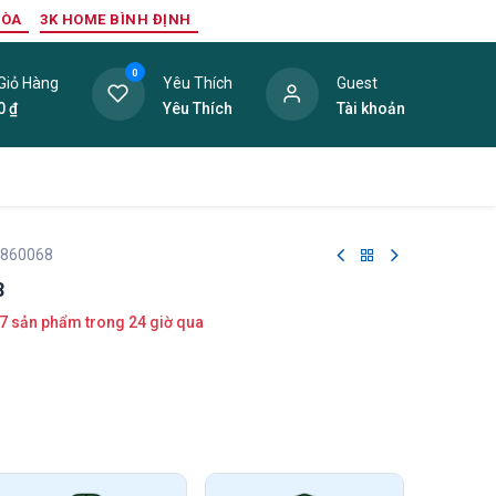
HÒA
3K HOME BÌNH ĐỊNH
0
Giỏ Hàng
Yêu Thích
Guest
0
₫
Yêu Thích
Tài khoản
ang Trí Nội Thất
Tấm Lợp
Phụ Kiện
Hàng Thanh L
 860068
8
7 sản phẩm trong 24 giờ qua