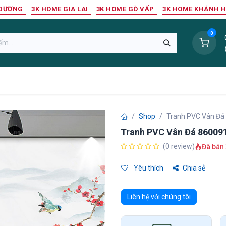
 DƯƠNG
3K HOME GIA LAI
3K HOME GÒ VẤP
3K HOME KHÁNH 
0
Sàn Nhựa
Sàn Gỗ Tự Nhiên
Trang Trí Tường
Tr
Shop
Tranh PVC Vân Đá
Tranh PVC Vân Đá 86009
(0 review)
Đã bán 
Yêu thích
Chia sẻ
Liên hệ với chúng tôi