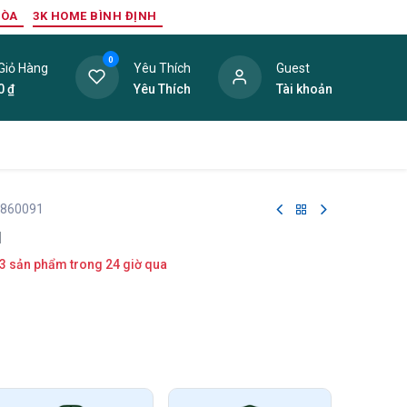
HÒA
3K HOME BÌNH ĐỊNH
0
Giỏ Hàng
Yêu Thích
Guest
0
₫
Yêu Thích
Tài khoản
ang Trí Nội Thất
Tấm Lợp
Phụ Kiện
Hàng Thanh L
 860091
1
3 sản phẩm trong 24 giờ qua