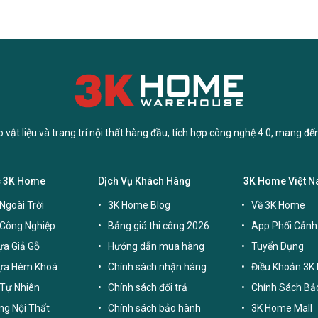
vật liệu và trang trí nội thất hàng đầu, tích hợp công nghệ 4.0, mang đế
c 3K Home
Dịch Vụ Khách Hàng
3K Home Việt 
Ngoài Trời
3K Home Blog
Về 3K Home
 Công Nghiệp
Bảng giá thi công 2026
App Phối Cảnh
a Giả Gỗ
Hướng dẫn mua hàng
Tuyển Dụng
ựa Hèm Khoá
Chính sách nhận hàng
Điều Khoản 3K
Tự Nhiên
Chính sách đổi trả
Chính Sách Bả
g Nội Thất
Chính sách bảo hành
3K Home Mall