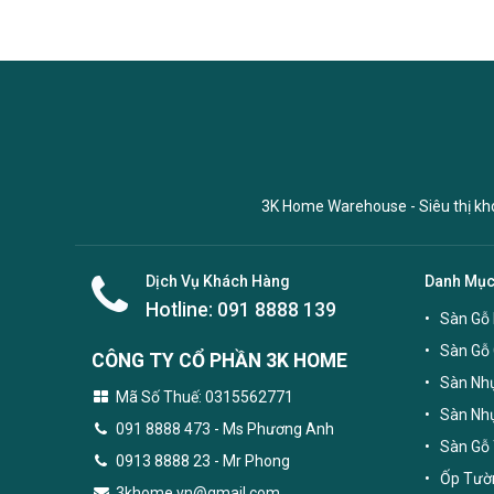
3K Home Warehouse - Siêu thị kho 
Dịch Vụ Khách Hàng
Danh Mụ
Hotline:
091 8888 139
Sàn Gỗ 
Sàn Gỗ
CÔNG TY CỔ PHẦN 3K HOME
Sàn Nhự
Mã Số Thuế: 0315562771
Sàn Nh
091 8888 473
- Ms Phương Anh
Sàn Gỗ 
0913 8888 23 - Mr Phong
Ốp Tườn
3khome.vn@gmail.com