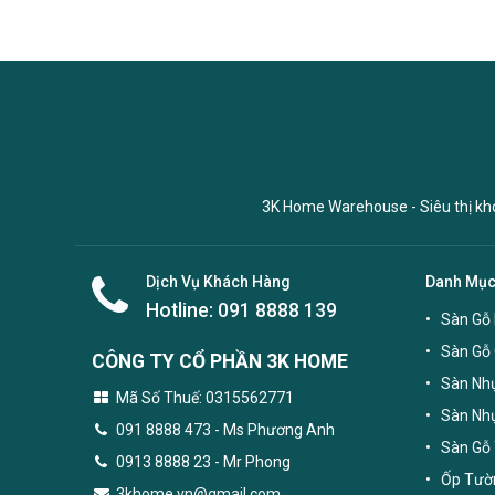
3K Home Warehouse - Siêu thị kho 
Dịch Vụ Khách Hàng
Danh Mụ
Hotline:
091 8888 139
Sàn Gỗ 
Sàn Gỗ
CÔNG TY CỔ PHẦN 3K HOME
Sàn Nhự
Mã Số Thuế: 0315562771
Sàn Nh
091 8888 473
- Ms Phương Anh
Sàn Gỗ 
0913 8888 23 - Mr Phong
Ốp Tườn
3khome.vn@gmail.com