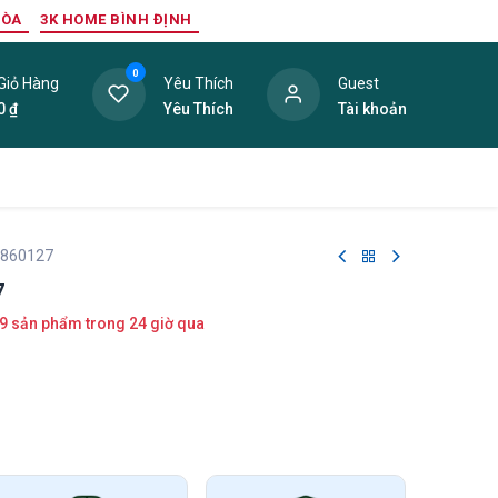
HÒA
3K HOME BÌNH ĐỊNH
0
Giỏ Hàng
Yêu Thích
Guest
0
₫
Yêu Thích
Tài khoản
ang Trí Nội Thất
Tấm Lợp
Phụ Kiện
Hàng Thanh L
 860127
7
9 sản phẩm trong 24 giờ qua