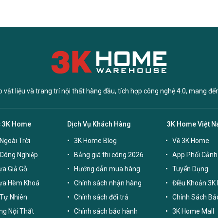
vật liệu và trang trí nội thất hàng đầu, tích hợp công nghệ 4.0, mang đế
c 3K Home
Dịch Vụ Khách Hàng
3K Home Việt 
Ngoài Trời
3K Home Blog
Về 3K Home
 Công Nghiệp
Bảng giá thi công 2026
App Phối Cảnh
a Giả Gỗ
Hướng dẫn mua hàng
Tuyển Dụng
ựa Hèm Khoá
Chính sách nhận hàng
Điều Khoản 3K
Tự Nhiên
Chính sách đổi trả
Chính Sách Bả
g Nội Thất
Chính sách bảo hành
3K Home Mall