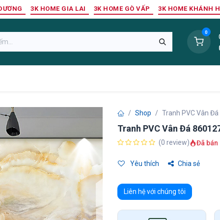
 DƯƠNG
3K HOME GIA LAI
3K HOME GÒ VẤP
3K HOME KHÁNH 
0
Sàn Nhựa
Sàn Gỗ Tự Nhiên
Trang Trí Tường
Tr
Shop
Tranh PVC Vân Đá
Tranh PVC Vân Đá 86012
(0 review)
Đã bán 
Yêu thích
Chia sẻ
Liên hệ với chúng tôi