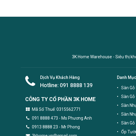
3K Home Warehouse - Siêu thị kho 
Dịch Vụ Khách Hàng
Danh Mụ
Hotline:
091 8888 139
Sàn Gỗ 
Sàn Gỗ
CÔNG TY CỔ PHẦN 3K HOME
Sàn Nhự
Mã Số Thuế: 0315562771
Sàn Nh
091 8888 473
- Ms Phương Anh
Sàn Gỗ 
0913 8888 23 - Mr Phong
Ốp Tườn
3khome.vn@gmail.com