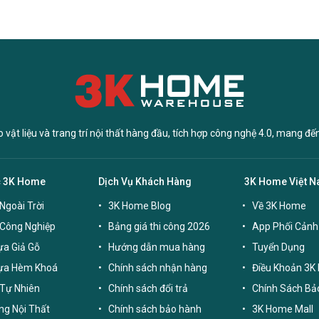
vật liệu và trang trí nội thất hàng đầu, tích hợp công nghệ 4.0, mang đế
c 3K Home
Dịch Vụ Khách Hàng
3K Home Việt 
Ngoài Trời
3K Home Blog
Về 3K Home
 Công Nghiệp
Bảng giá thi công 2026
App Phối Cảnh
a Giả Gỗ
Hướng dẫn mua hàng
Tuyển Dụng
ựa Hèm Khoá
Chính sách nhận hàng
Điều Khoản 3K
Tự Nhiên
Chính sách đổi trả
Chính Sách Bả
g Nội Thất
Chính sách bảo hành
3K Home Mall