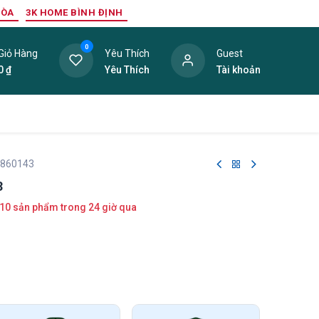
HÒA
3K HOME BÌNH ĐỊNH
0
Giỏ Hàng
Yêu Thích
Guest
0
₫
Yêu Thích
Tài khoản
ang Trí Nội Thất
Tấm Lợp
Phụ Kiện
Hàng Thanh L
 860143
3
10 sản phẩm trong 24 giờ qua