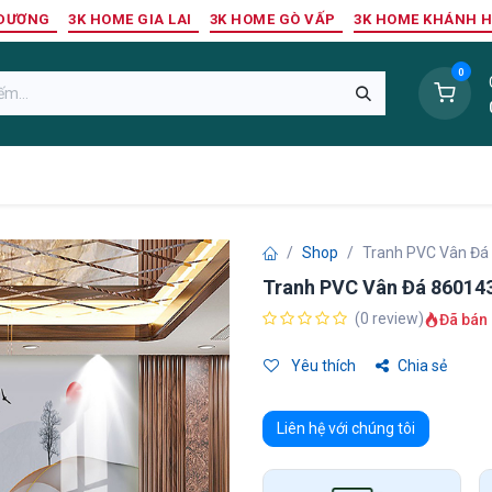
 DƯƠNG
3K HOME GIA LAI
3K HOME GÒ VẤP
3K HOME KHÁNH 
0
Sàn Nhựa
Sàn Gỗ Tự Nhiên
Trang Trí Tường
Tr
Shop
Tranh PVC Vân Đá
Tranh PVC Vân Đá 86014
(0 review)
Đã bán 
Yêu thích
Chia sẻ
Liên hệ với chúng tôi