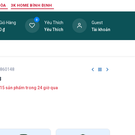
HÒA
3K HOME BÌNH ĐỊNH
0
Giỏ Hàng
Yêu Thích
Guest
0
₫
Yêu Thích
Tài khoản
ang Trí Nội Thất
Tấm Lợp
Phụ Kiện
Hàng Thanh L
 860148
8
15 sản phẩm trong 24 giờ qua