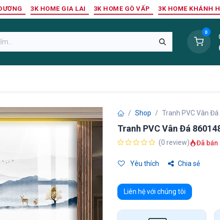
 DƯƠNG
3K HOME GIA LAI
3K HOME GÒ VẤP
3K HOME KHÁNH 
0
Sàn Nhựa
Sàn Gỗ Tự Nhiên
Trang Trí Tường
Tr
Shop
Tranh PVC Vân Đá
Tranh PVC Vân Đá 86014
(0 review)
Đã bán 
Yêu thích
Chia sẻ
Liên hệ với chúng tôi