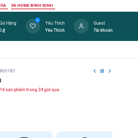
HÒA
3K HOME BÌNH ĐỊNH
0
Giỏ Hàng
Yêu Thích
Guest
0
₫
Yêu Thích
Tài khoản
ang Trí Nội Thất
Tấm Lợp
Phụ Kiện
Hàng Thanh L
 860183
3
14 sản phẩm trong 24 giờ qua