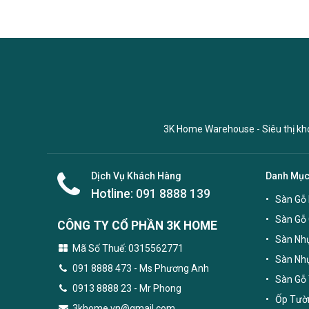
3K Home Warehouse - Siêu thị kho 
Dịch Vụ Khách Hàng
Danh Mụ
Hotline:
091 8888 139
Sàn Gỗ 
Sàn Gỗ
CÔNG TY CỔ PHẦN 3K HOME
Sàn Nhự
Mã Số Thuế: 0315562771
Sàn Nh
091 8888 473
- Ms Phương Anh
Sàn Gỗ 
0913 8888 23 - Mr Phong
Ốp Tườn
3khome.vn@gmail.com