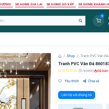
 DƯƠNG
3K HOME GIA LAI
3K HOME GÒ VẤP
3K HOME KHÁNH 
0
Sàn Nhựa
Sàn Gỗ Tự Nhiên
Trang Trí Tường
Tr
Shop
Tranh PVC Vân Đá
Tranh PVC Vân Đá 86018
(0 review)
Đã bán 
Yêu thích
Chia sẻ
Liên hệ với chúng tôi