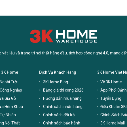
vật liệu và trang trí nội thất hàng đầu, tích hợp công nghệ 4.0, mang đế
c 3K Home
Dịch Vụ Khách Hàng
3K Home Việt 
Ngoài Trời
3K Home Blog
Về 3K Home
 Công Nghiệp
Bảng giá thi công 2026
App Phối Cảnh
a Giả Gỗ
Hướng dẫn mua hàng
Tuyển Dụng
ựa Hèm Khoá
Chính sách nhận hàng
Điều Khoản 3K
Tự Nhiên
Chính sách đổi trả
Chính Sách Bả
g Nội Thất
Chính sách bảo hành
3K Home Mall