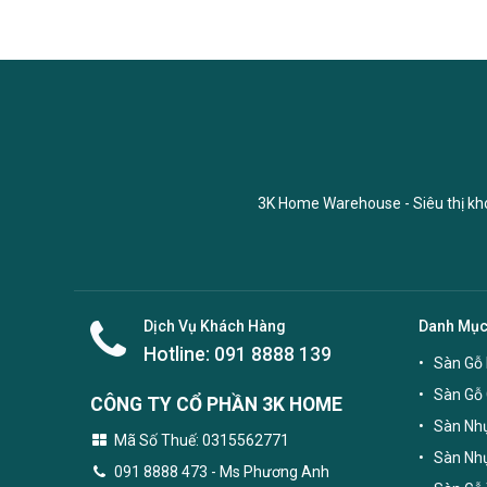
3K Home Warehouse - Siêu thị kho 
Dịch Vụ Khách Hàng
Danh Mụ
Hotline:
091 8888 139
Sàn Gỗ 
Sàn Gỗ
CÔNG TY CỔ PHẦN 3K HOME
Sàn Nhự
Mã Số Thuế: 0315562771
Sàn Nh
091 8888 473
- Ms Phương Anh