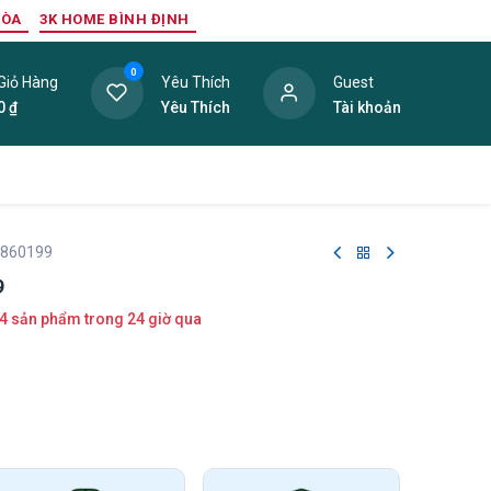
HÒA
3K HOME BÌNH ĐỊNH
0
Giỏ Hàng
Yêu Thích
Guest
0
₫
Yêu Thích
Tài khoản
ang Trí Nội Thất
Tấm Lợp
Phụ Kiện
Hàng Thanh L
 860199
9
4 sản phẩm trong 24 giờ qua