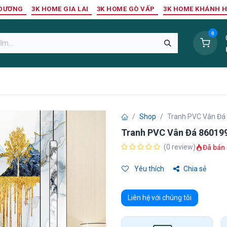
 DƯƠNG
3K HOME GIA LAI
3K HOME GÒ VẤP
3K HOME KHÁNH 
0
Sàn Nhựa
Sàn Gỗ Tự Nhiên
Trang Trí Tường
Tr
Shop
Tranh PVC Vân Đá
Tranh PVC Vân Đá 86019
(0 review)
Đã bán 
Yêu thích
Chia sẻ
Liên hệ với chúng tôi