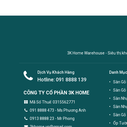
3K Home Warehouse - Siêu thị kho 
Dịch Vụ Khách Hàng
Danh Mụ
Hotline:
091 8888 139
Sàn Gỗ 
Sàn Gỗ
CÔNG TY CỔ PHẦN 3K HOME
Sàn Nhự
Mã Số Thuế: 0315562771
Sàn Nh
091 8888 473
- Ms Phương Anh
Sàn Gỗ 
0913 8888 23 - Mr Phong
Ốp Tườn
3khome.vn@gmail.com