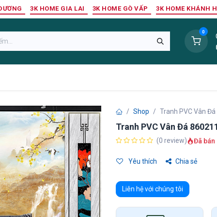
 DƯƠNG
3K HOME GIA LAI
3K HOME GÒ VẤP
3K HOME KHÁNH 
0
Sàn Nhựa
Sàn Gỗ Tự Nhiên
Trang Trí Tường
Tr
Shop
Tranh PVC Vân Đá
Tranh PVC Vân Đá 86021
(0 review)
Đã bán 
Yêu thích
Chia sẻ
Liên hệ với chúng tôi