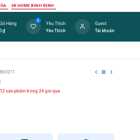
HÒA
3K HOME BÌNH ĐỊNH
0
Giỏ Hàng
Yêu Thích
Guest
0
₫
Yêu Thích
Tài khoản
ang Trí Nội Thất
Tấm Lợp
Phụ Kiện
Hàng Thanh L
 860211
1
12 sản phẩm trong 24 giờ qua