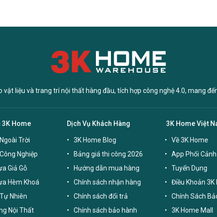
vật liệu và trang trí nội thất hàng đầu, tích hợp công nghệ 4.0, mang đế
c 3K Home
Dịch Vụ Khách Hàng
3K Home Việt 
Ngoài Trời
3K Home Blog
Về 3K Home
 Công Nghiệp
Bảng giá thi công 2026
App Phối Cảnh
a Giả Gỗ
Hướng dẫn mua hàng
Tuyển Dụng
ựa Hèm Khoá
Chính sách nhận hàng
Điều Khoản 3K
Tự Nhiên
Chính sách đổi trả
Chính Sách Bả
g Nội Thất
Chính sách bảo hành
3K Home Mall