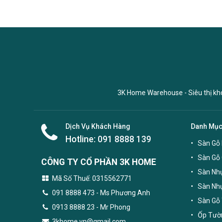
3K Home Warehouse - Siêu thị kho 
Dịch Vụ Khách Hàng
Danh Mụ
Hotline:
091 8888 139
Sàn Gỗ 
Sàn Gỗ
CÔNG TY CỔ PHẦN 3K HOME
Sàn Nhự
Mã Số Thuế: 0315562771
Sàn Nh
091 8888 473
- Ms Phương Anh
Sàn Gỗ 
0913 8888 23 - Mr Phong
Ốp Tườn
3khome.vn@gmail.com