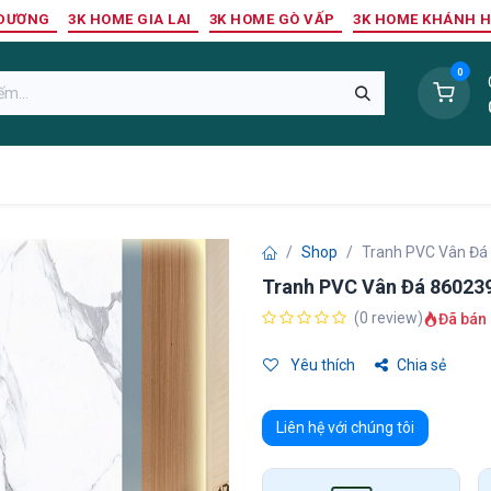
 DƯƠNG
3K HOME GIA LAI
3K HOME GÒ VẤP
3K HOME KHÁNH 
0
Sàn Nhựa
Sàn Gỗ Tự Nhiên
Trang Trí Tường
Tr
Shop
Tranh PVC Vân Đá
Tranh PVC Vân Đá 86023
(0 review)
Đã bán 
Yêu thích
Chia sẻ
Liên hệ với chúng tôi