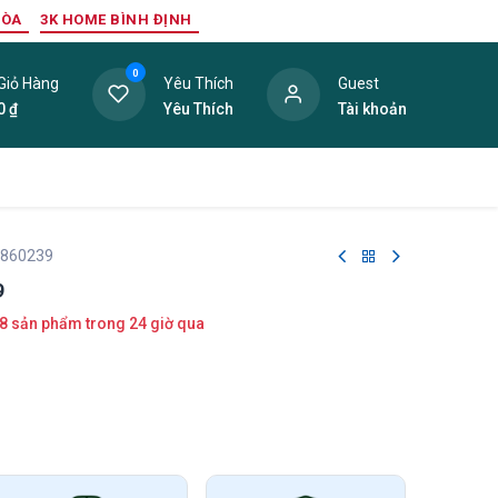
HÒA
3K HOME BÌNH ĐỊNH
0
Giỏ Hàng
Yêu Thích
Guest
0
₫
Yêu Thích
Tài khoản
ang Trí Nội Thất
Tấm Lợp
Phụ Kiện
Hàng Thanh L
 860239
9
8 sản phẩm trong 24 giờ qua