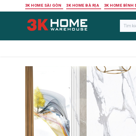
Bỏ qua để đến Nội dung
3K HOME SÀI GÒN
3K HOME BÀ RỊA
3K HOME BÌNH
Gỗ Ngoài Trời
Sàn Gỗ Công Nghiệp