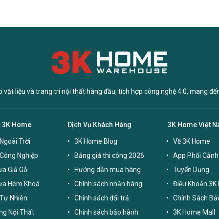
vật liệu và trang trí nội thất hàng đầu, tích hợp công nghệ 4.0, mang đế
c 3K Home
Dịch Vụ Khách Hàng
3K Home Việt 
Ngoài Trời
3K Home Blog
Về 3K Home
 Công Nghiệp
Bảng giá thi công 2026
App Phối Cảnh
a Giả Gỗ
Hướng dẫn mua hàng
Tuyển Dụng
ựa Hèm Khoá
Chính sách nhận hàng
Điều Khoản 3K
Tự Nhiên
Chính sách đổi trả
Chính Sách Bả
g Nội Thất
Chính sách bảo hành
3K Home Mall