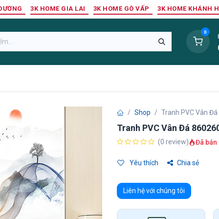
 DƯƠNG
3K HOME GIA LAI
3K HOME GÒ VẤP
3K HOME KHÁNH 
0
Sàn Nhựa
Sàn Gỗ Tự Nhiên
Trang Trí Tường
Tr
Shop
Tranh PVC Vân Đá
Tranh PVC Vân Đá 86026
(0 review)
Đã bán 
Yêu thích
Chia sẻ
Liên hệ với chúng tôi