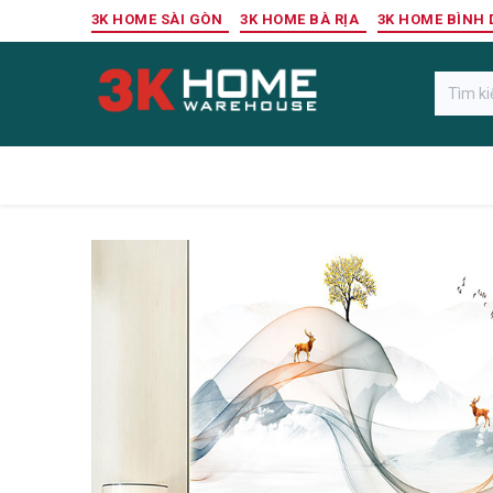
Bỏ qua để đến Nội dung
3K HOME SÀI GÒN
3K HOME BÀ RỊA
3K HOME BÌNH
Gỗ Ngoài Trời
Sàn Gỗ Công Nghiệp