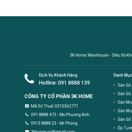
3K Home Warehouse - Siêu thị kho 
Dịch Vụ Khách Hàng
Danh Mụ
Hotline:
091 8888 139
Sàn Gỗ 
Sàn Gỗ
CÔNG TY CỔ PHẦN 3K HOME
Sàn Nhự
Mã Số Thuế: 0315562771
Sàn Nh
091 8888 473
- Ms Phương Anh
Sàn Gỗ 
0913 8888 23 - Mr Phong
Ốp Tườn
3khome.vn@gmail.com