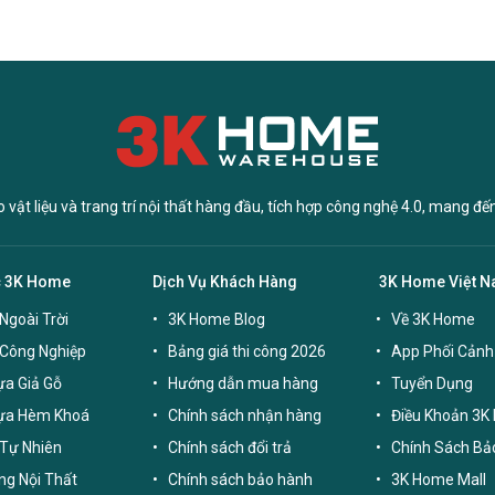
vật liệu và trang trí nội thất hàng đầu, tích hợp công nghệ 4.0, mang đế
c 3K Home
Dịch Vụ Khách Hàng
3K Home Việt 
Ngoài Trời
3K Home Blog
Về 3K Home
 Công Nghiệp
Bảng giá thi công 2026
App Phối Cảnh
a Giả Gỗ
Hướng dẫn mua hàng
Tuyển Dụng
ựa Hèm Khoá
Chính sách nhận hàng
Điều Khoản 3K
Tự Nhiên
Chính sách đổi trả
Chính Sách Bả
g Nội Thất
Chính sách bảo hành
3K Home Mall