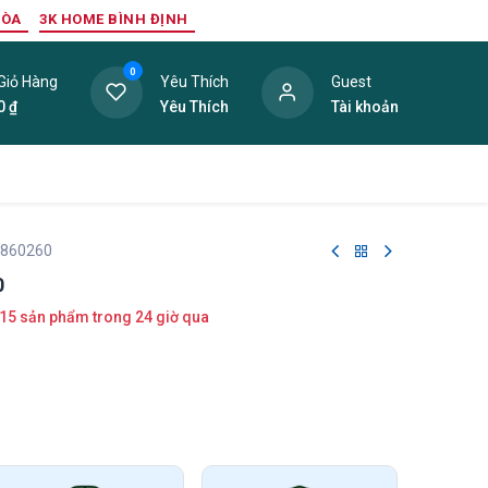
HÒA
3K HOME BÌNH ĐỊNH
0
Giỏ Hàng
Yêu Thích
Guest
0
₫
Yêu Thích
Tài khoản
ang Trí Nội Thất
Tấm Lợp
Phụ Kiện
Hàng Thanh L
 860260
0
15 sản phẩm trong 24 giờ qua