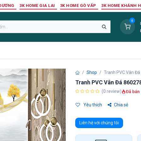
 DƯƠNG
3K HOME GIA LAI
3K HOME GÒ VẤP
3K HOME KHÁNH 
0
Sàn Nhựa
Sàn Gỗ Tự Nhiên
Trang Trí Tường
Tr
Shop
Tranh PVC Vân Đá
Tranh PVC Vân Đá 86027
(0 review)
Đã bán 
Yêu thích
Chia sẻ
Liên hệ với chúng tôi