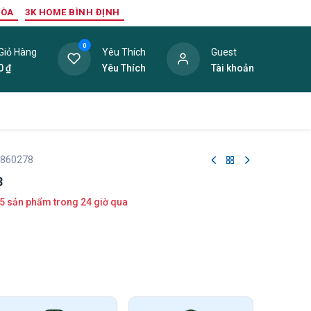
HÒA
3K HOME BÌNH ĐỊNH
0
Giỏ Hàng
Yêu Thích
Guest
0
₫
Yêu Thích
Tài khoản
ang Trí Nội Thất
Tấm Lợp
Phụ Kiện
Hàng Thanh L
 860278
8
5 sản phẩm trong 24 giờ qua