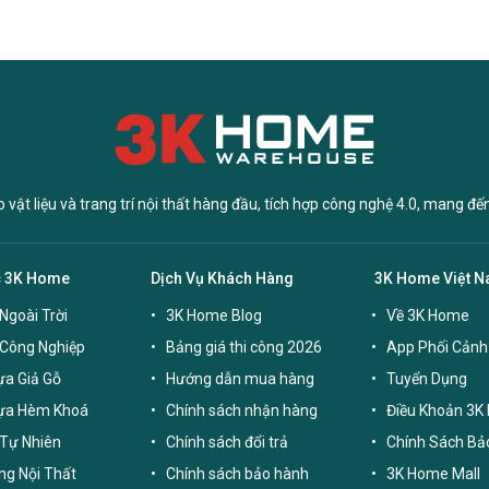
vật liệu và trang trí nội thất hàng đầu, tích hợp công nghệ 4.0, mang đế
c 3K Home
Dịch Vụ Khách Hàng
3K Home Việt 
Ngoài Trời
3K Home Blog
Về 3K Home
 Công Nghiệp
Bảng giá thi công 2026
App Phối Cảnh
a Giả Gỗ
Hướng dẫn mua hàng
Tuyển Dụng
ựa Hèm Khoá
Chính sách nhận hàng
Điều Khoản 3K
Tự Nhiên
Chính sách đổi trả
Chính Sách Bả
g Nội Thất
Chính sách bảo hành
3K Home Mall