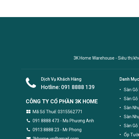
3K Home Warehouse - Siêu thị kho 
Dịch Vụ Khách Hàng
Danh Mụ
Hotline:
091 8888 139
Sàn Gỗ 
Sàn Gỗ
CÔNG TY CỔ PHẦN 3K HOME
Sàn Nhự
Mã Số Thuế: 0315562771
Sàn Nh
091 8888 473
- Ms Phương Anh
Sàn Gỗ 
0913 8888 23 - Mr Phong
Ốp Tườn
3khome.vn@gmail.com