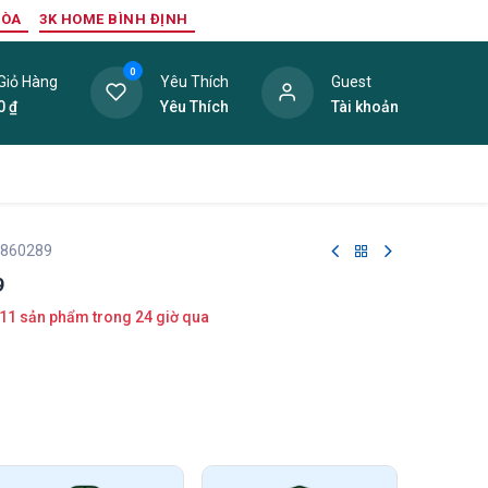
HÒA
3K HOME BÌNH ĐỊNH
0
Giỏ Hàng
Yêu Thích
Guest
0
₫
Yêu Thích
Tài khoản
ang Trí Nội Thất
Tấm Lợp
Phụ Kiện
Hàng Thanh L
 860289
9
11 sản phẩm trong 24 giờ qua