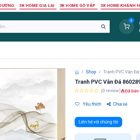
 DƯƠNG
3K HOME GIA LAI
3K HOME GÒ VẤP
3K HOME KHÁNH 
0
Sàn Nhựa
Sàn Gỗ Tự Nhiên
Trang Trí Tường
Tr
Shop
Tranh PVC Vân Đá
Tranh PVC Vân Đá 86028
(0 review)
Đã bán 
Yêu thích
Chia sẻ
Liên hệ với chúng tôi