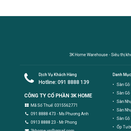
3K Home Warehouse - Siêu thị kho 
Dịch Vụ Khách Hàng
Danh Mụ
Hotline:
091 8888 139
Sàn Gỗ 
Sàn Gỗ
CÔNG TY CỔ PHẦN 3K HOME
Sàn Nhự
Mã Số Thuế: 0315562771
Sàn Nh
091 8888 473
- Ms Phương Anh
Sàn Gỗ 
0913 8888 23 - Mr Phong
Ốp Tườn
3khome.vn@gmail.com