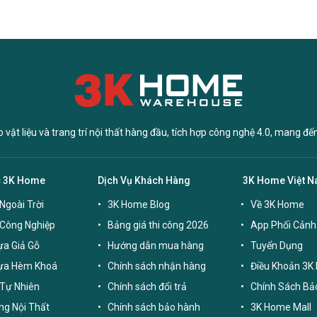
vật liệu và trang trí nội thất hàng đầu, tích hợp công nghệ 4.0, mang đế
c 3K Home
Dịch Vụ Khách Hàng
3K Home Việt 
Ngoài Trời
3K Home Blog
Về 3K Home
 Công Nghiệp
Bảng giá thi công 2026
App Phối Cảnh
a Giả Gỗ
Hướng dẫn mua hàng
Tuyển Dụng
ựa Hèm Khoá
Chính sách nhận hàng
Điều Khoản 3K
Tự Nhiên
Chính sách đổi trả
Chính Sách Bả
g Nội Thất
Chính sách bảo hành
3K Home Mall