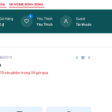
HÒA
3K HOME BÌNH ĐỊNH
0
Giỏ Hàng
Yêu Thích
Guest
0
₫
Yêu Thích
Tài khoản
ang Trí Nội Thất
Tấm Lợp
Phụ Kiện
Hàng Thanh L
 860319
9
10 sản phẩm trong 24 giờ qua