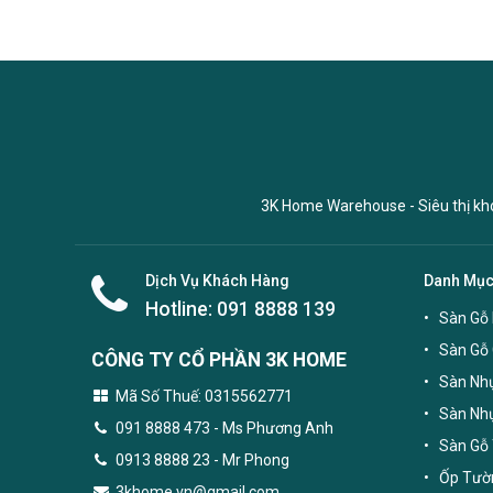
3K Home Warehouse - Siêu thị kho 
Dịch Vụ Khách Hàng
Danh Mụ
Hotline:
091 8888 139
Sàn Gỗ 
Sàn Gỗ
CÔNG TY CỔ PHẦN 3K HOME
Sàn Nhự
Mã Số Thuế: 0315562771
Sàn Nh
091 8888 473
- Ms Phương Anh
Sàn Gỗ 
0913 8888 23 - Mr Phong
Ốp Tườn
3khome.vn@gmail.com