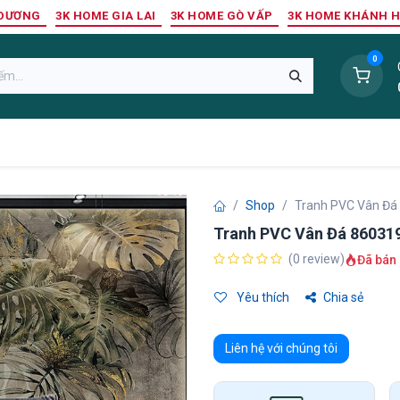
 DƯƠNG
3K HOME GIA LAI
3K HOME GÒ VẤP
3K HOME KHÁNH 
0
Sàn Nhựa
Sàn Gỗ Tự Nhiên
Trang Trí Tường
Tr
Shop
Tranh PVC Vân Đá
Tranh PVC Vân Đá 86031
(0 review)
Đã bán 
Yêu thích
Chia sẻ
Liên hệ với chúng tôi