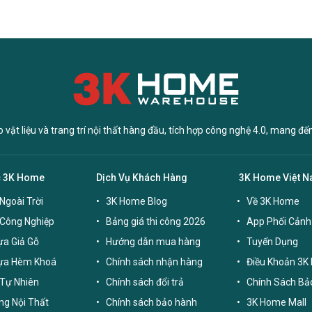
vật liệu và trang trí nội thất hàng đầu, tích hợp công nghệ 4.0, mang đế
c 3K Home
Dịch Vụ Khách Hàng
3K Home Việt 
Ngoài Trời
3K Home Blog
Về 3K Home
 Công Nghiệp
Bảng giá thi công 2026
App Phối Cảnh
a Giả Gỗ
Hướng dẫn mua hàng
Tuyển Dụng
ựa Hèm Khoá
Chính sách nhận hàng
Điều Khoản 3K
Tự Nhiên
Chính sách đổi trả
Chính Sách Bả
g Nội Thất
Chính sách bảo hành
3K Home Mall