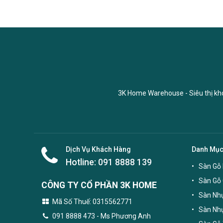
3K Home Warehouse - Siêu thị kho 
Dịch Vụ Khách Hàng
Danh Mụ
Hotline:
091 8888 139
Sàn Gỗ 
Sàn Gỗ
CÔNG TY CỔ PHẦN 3K HOME
Sàn Nhự
Mã Số Thuế: 0315562771
Sàn Nh
091 8888 473
- Ms Phương Anh