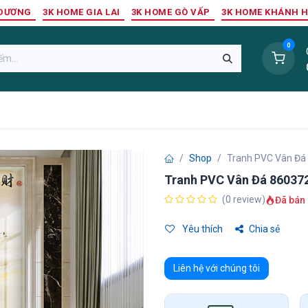
 DƯƠNG
3K HOME GIA LAI
3K HOME GÒ VẤP
3K HOME KHÁNH 
0
Sàn Nhựa
Sàn Gỗ Tự Nhiên
Trang Trí Tường
Tr
Shop
Tranh PVC Vân Đá
Tranh PVC Vân Đá 86037
(0 review)
Đã bán 
Yêu thích
Chia sẻ
Liên hệ với chúng tôi