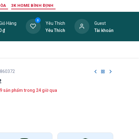
HÒA
3K HOME BÌNH ĐỊNH
0
Giỏ Hàng
Yêu Thích
Guest
0
₫
Yêu Thích
Tài khoản
ang Trí Nội Thất
Tấm Lợp
Phụ Kiện
Hàng Thanh L
 860372
2
9 sản phẩm trong 24 giờ qua